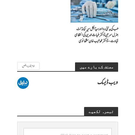
طب کی بدلتی ردا اور میڈیکل سپرنٹینڈنٹ
جنرل سرجن ڈاکٹر غیاث الدین کی انتظامی
قیادت – ڈاکٹر محمد طیب خان سنگھانوی
تمام تحاریر دیکھیں
مصنف کے بارے میں
ویب ڈیسک
تبصرہ لکھیے