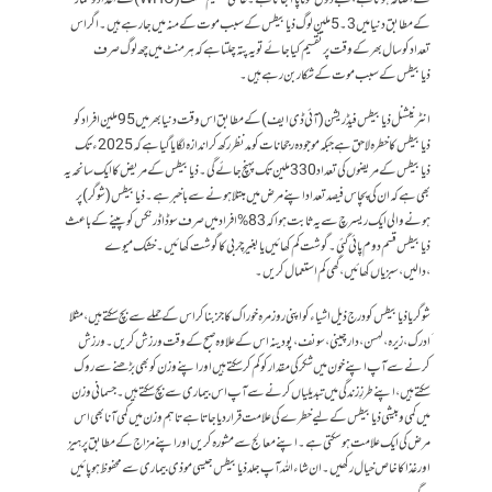
کے مطابق دنیا میں 3۔5ملین لوگ ذیابیطس کے سبب موت کے منہ میں جا رہے ہیں۔ اگر اس
تعداد کو سال بھر کے وقت پر تقسیم کیا جائے تو یہ پتہ چلتا ہے کہ ہر منٹ میں چھ لوگ صرف
ذیابیطس کے سبب موت کے شکار بن رہے ہیں۔
انٹرنیشنل ذیابیطس فیڈریشن (آئی ڈی ایف) کے مطابق اس وقت دنیا بھر میں 95 ملین افراد کو
ذیابیطس کا خطرہ لاحق ہے جبکہ موجودہ رجحانات کو مدنظر رکھ کر اندازہ لگایا گیا ہے کہ 2025ء تک
ذیابیطس کے مریضوں کی تعداد 330 ملین تک پہنچ جائے گی۔ذیابیطس کے مریض کا ایک سانحہ یہ
بھی ہے کہ ان کی پچاس فیصد تعداد اپنے مرض میں مبتلا ہونے سے باخبر ہے۔ ذیابیطس(شوگر) پر
ہونے والی ایک ریسرچ سے یہ ثابت ہواکہ 83% افراد میں صرف سوڈا ڈرنکس کو پینے کے باعث
ذیابیطس قسم دوم پائی گئی۔ گوشت کم کھائیں یابغیر چربی کا گوشت کھائیں۔خشک میوے
،دالیں،سبزیاں کھائیں ،گھی کم استعمال کریں ۔
شوگر یا ذیابیطس کو درج ذیل اشیا ء کو اپنی روز مرہ خوراک کا جز بنا کر اس کے حملے سے بچ سکتے ہیں ،مثلا
َادرک ، زیرہ، لہسن، دار چینی، سونف ،پودینہ اس کے علاوہ صبح کے وقت ورزش کریں۔ ورزش
کرنے سے آپ اپنے خون میں شکر کی مقدار کو کم کر سکتے ہیں اور اپنے وزن کو بھی بڑھنے سے روک
سکتے ہیں،اپنے طرزِزندگی میں تبدیلیاں کرنے سے آپ اس بیماری سے بچ سکتے ہیں۔جسمانی وزن
میں کمی وبیشی ذیابیطس کے لیے خطرے کی علامت قرار دیا جاتا ہے تاہم وزن میں کمی آنا بھی اس
مرض کی ایک علامت ہوسکتی ہے۔اپنے معالج سے مشورہ کریں اور اپنے مزاج کے مطابق پرہیز
اور غذ ا کا خاص خیال رکھیں۔ ان شاء اللہ آپ جلد ذیابیطس جیسی موذی بیماری سے محفوظ ہو پائیں