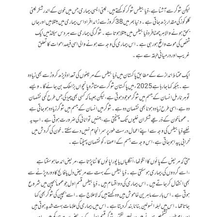
لیکن شوگر سے آشنا ہے، ذیابیطس شوگر کو کہتے ہیں ،یعنی ایسی بیماری جس میں خون کے اندر شکر یعنی
گلوکوز کی مقدار بڑھ جاتی ہے ۔ دنیا بھر میں38کروڑ سے زائد افراد اس بیماری میں مبتلا ہیں اور جاں
بحق ہونے والا ہر چھٹافرد ذیابیطس میں مبتلا ہوتا ہے ۔ شوگر کی بیماری سے ہردس سیکنڈ میں ایک
شخص کی موت واقع ہورہی ہے ۔ اس بیماری کی وجہ سے ہونے والی اسی فیصد اموات کا تعلق
غریب اور درمیانی طبقہ سے ہے ۔
ایک محتاط اندازے کے مطابق پاکستان میں ذیابیطس کے مریضوں کی تعداد ڈیڑھ کروڑ سے بھی زیادہ
ہے ۔ جبکہ کہا جا رہا ہے 2025ء میں پاکستان شوگر سے متاثرہ پانچواں بڑا ملک بن جائے گا۔ ویسے
تو ہر نارمل انسان کے جسم میں شوگر موجود ہوتی ہے، لیکن جیسا کہ کسی بھی چیز کی جس طرح کمی نقصان
دہ ہے، اسی طرح زیادہ ہونا بھی نقصان دہ ہے ۔شوگر میں انسان کے جسم میں شوگر زیادہ ہو جاتی ہے
۔ عموماً خون کے ذریعے شکران خلیوں تک پہنچتی ہے، جنہیں توانائی کی ضرورت ہوتی ہے ۔اب یہ
خلیے ذیابیطس کی وجہ سے اپنے اعمال درست طور پر سرانجام نہیں دے سکتے ۔ خون کی گردش میں
خرابی پیدا ہو جاتی ہے ،اس وجہ سے جسم کے اعضا ء کو نقصان پہنچتا ہے ۔
حتی کہ مریض کے پائوں کا انگوٹھا، اْنگلیاں یا پورا پائوں کاٹنا پڑتا ہے ، مریض اندھا ہو سکتا ہے
،اسے گردوں کی بیماری ہو سکتی ہے ۔ذیابیطس کے بہت سے مریض دل یا فالج کا دورہ پڑنے سے
بھی انتقال کر جاتے ہیں۔ اس بیماری کی دوا قسام ہیں۔ ذیابیطس قسم اول جو عموماً بچپن میں شروع
ہوتی ہے ۔اس بارے ماہرین خاموش ہیں وہ کہتے ہیں کہ لاعلاج ہے ۔ اسے بچپن کی شوگربھی کہا
جاتا تھا۔اس میں لبلہ انسولین بنانا بند کردیتا ہے ۔ اس میں بیماری کی علامات بہت شدید ہوتی ہیں