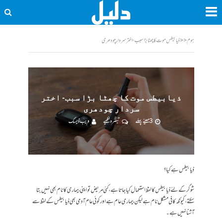
ہوم
<<
ذیابیطس موت کا چھٹا بڑا سبب- اختر سردار چودھری
ذیابیطس موت کا چھٹا بڑا سبب- اختر
سردار چودھری
3 مہینے پہلے
تبصرہ لکھیے
ویب ڈیسک
ذیابیطس ہے کیا ؟
شوگر کے لئے ذیابیطس کا لفظ استعمال کیا جاتا ہے، کئی مریض تو اپنی بیماری کا نام بھی نہیں بتا
سکتے، کیونکہ کافی مشکل نام ہے لیکن بیماری عام ہے اورکوئی عام آدمی بھی ذیابیطس کے لفظ سے
آشنا نہیں ہے ۔