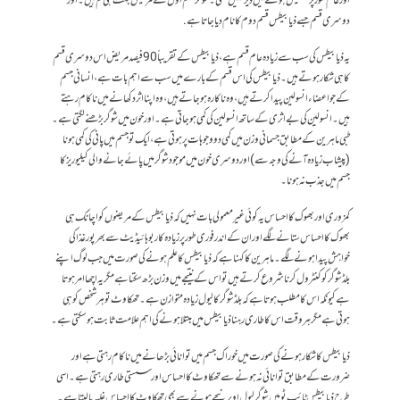
اورعام طور پر تشخیص ہونے میں دیرنہیں لگتی۔شوگر قسم اول کے مریض بہت ہی کم ہیں۔اور
دوسری قسم جسے ذیابیطس قسم دوم کا نام دیا جاتا ہے.
یہ ذیابیطس کی سب سے زیادہ عام قسم ہے ،ذیابیطس کے تقریباً 90 فیصد مریض اس دوسری قسم
کا ہی شکار ہوتے ہیں۔ذیابیطس کی اس قسم کے بارے میں سب سے اہم بات ہے، انسانی جسم
کے جو اعضاء انسولین پیدا کرتے ہیں ، وہ ناکارہ ہو جاتے ہیں، وہ اپنا اثر دکھانے میں ناکام رہتے
ہیں ۔انسولین کی بے ا ثری کے ساتھ انسولین کی کمی ہو جاتی ہے ۔ اور خون میں شوگر بڑھنے لگتی ہے ۔
طبی ماہرین کے مطابق جسمانی وزن میں کمی دو وجوہات پر ہوتی ہے، ایک تو جسم میں پانی کی کمی ہونا
(پیشاب زیادہ آنے کی وجہ سے) اور دوسری خون میں موجود شوگر میں پائے جانے والی کیلیوریز کا
جسم میں جذب نہ ہونا۔
کمزوری اور بھوک کا احساس یہ کوئی غیرمعمولی بات نہیں کہ ذیابیطس کے مریضوں کو اچانک ہی
بھوک کا احساس ستانے لگے اور ان کے اندر فوری طور پر زیادہ کاربوہائیڈیٹ سے بھرپور غذا کی
خواہش پیدا ہونے لگے۔ماہرین کا کہنا ہے کہ ذیابیطس کا علم ہونے کی صورت میں جب لوگ اپنے
بلڈ شوگر کو کنٹرول کرنا شروع کرتے ہیں تو اس کے نتیجے میں وزن بڑھ سکتا ہے مگر یہ اچھا امر ہوتا
ہے کیونکہ اس کا مطلب ہوتا ہے کہ بلڈ شوگر کا لیول زیادہ متوازن ہے۔ تھکاوٹ تو ہر شخص کو ہی
ہوتی ہے مگر ہر وقت اس کا طاری رہنا ذیابیطس میں مبتلا ہونے کی اہم علامت ثابت ہوسکتی ہے۔
ذیابیطس کا شکار ہونے کی صورت میں خوراک جسم میں توانائی بڑھانے میں ناکام رہتی ہے اور
ضرورت کے مطابق توانائی نہ ہونے سے تھکاوٹ کا احساس اور سستی طاری رہتی ہے۔ اسی
طرح ذیابیطس ٹائپ ٹو میں شوگر لیول اوپر نیچے ہونے سے بھی تھکاوٹ کا احساس غلبہ پالیتا ہے۔