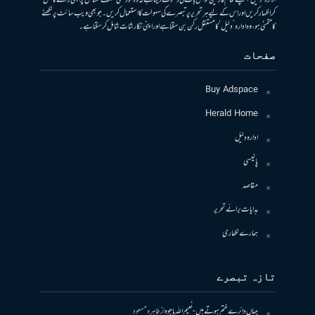
ادارہ ’دلیل‘ اپنے تمام قارئین کو اس بات کی دعوت دیتا ہے کہ وہ خود بھی مختلف مسائل پر اپنی رائے کا کھل
کر اظہار کریں اور اس کے لیے ہر تحریر پر تبصرے کی سہولت کا استعمال کریں۔ جو بھی ویب سائٹ پر لکھنے
کا متمنی ہو، وہ ادارہ ’دلیل‘ کا مستقل رکن بن سکتا ہے اور اپنی نگارشات شامل کرسکتا ہے۔
صفحات
Buy Adspace
Herald Home
ادارہ دلیل
پالیسی
مقاصد
ہدایات برائے تحریر
ہمارے لکھاری
تازہ تبصرے
جہاں دائرے ختم ہوتے ہیں- نعیم اللہ باجوہ
از
طاہرہ مسعود