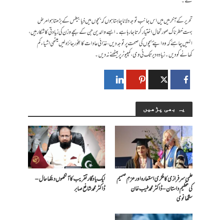
گے۔
تحریرکے آخر میں میں اس جانب توجہ دلانا چاہتا ہوں کہ بچوں میں ذیابیطس کے بڑھتا ہوا مرض
بہت خطرناک صورتحال اختیار کرتا جا رہا ہے ۔ ایسے والدین جن کے بچے وزن کی زیادتی کا شکار ہیں،
انہیں چاہئے کہ وہ اپنے بچوں کی صحت پر توجہ دیں، غذائی عادات کا بغور جائزہ لیں میٹھی اشیاء کم
کھانے کو دیں ۔ زیادہ دیر تک ٹی وی ،کمپیوٹر پر بیٹھنے نہ دیں ۔
یہ بھی پڑھیں
علمی سرفرازی کا فکری استعارہ اور عزمِ صمیم
ایک یادگار تقریب کا آنکھوں دیکھا حال –
کی عظیم داستان – ڈاکٹر محمد طیب خان
ڈاکٹر محمد شافع صابر
سنگھانوی