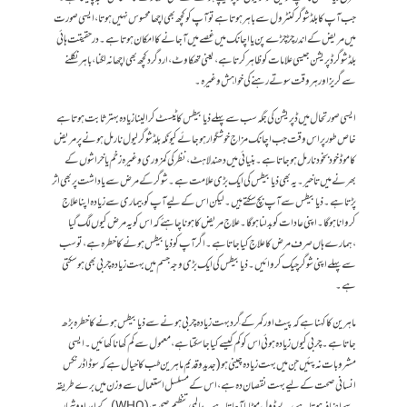
جب آپ کا بلڈ شوگر کنٹرول سے باہر ہوتا ہے تو آپ کو کچھ بھی اچھا محسوس نہیں ہوتا، ایسی صورت
میں مریض کے اندر چڑچڑے پن یا اچانک میں غصے میں آجانے کا امکان ہوتا ہے۔ درحقیقت ہائی
بلڈ شوگر ڈپریشن جیسی علامات کو ظاہر کرتا ہے، یعنی تھکاوٹ، اردگرد کچھ بھی اچھا نہ لگنا، باہر نکلنے
سے گریز اور ہر وقت سوتے رہنے کی خواہش وغیرہ۔
ایسی صورتحال میں ڈپریشن کی جگہ سب سے پہلے ذیابیطس کا ٹیسٹ کرالینا زیادہ بہتر ثابت ہوتا ہے
خاص طور پر اس وقت جب اچانک مزاج خوشگوار ہوجائے کیونکہ بلڈ شوگر لیول نارمل ہونے پر مریض
کا موڈ خودبخود نارمل ہوجاتا ہے۔بنیائی میں دھندلاہٹ،نظر کی کمزوری وغیرہ زخم یا خراشوں کے
بھرنے میں تاخیر۔یہ بھی ذیابیطس کی ایک بڑی علامت ہے ۔شوگر کے مرض سے یاداشت پر بھی اثر
پڑتا ہے ۔ ذیابیطس سے آپ بچ سکتے ہیں ۔لیکن اس کے لیے آپ کو بیماری سے زیادہ اپنا علاج
کروانا ہو گا ۔اپنی عادات کو بدلنا ہو گا۔ علاج مریض کا ہونا چاہئے کہ اس کو یہ مرض کیوں لگ گیا
،ہمارے ہاں صرف مرض کا علاج کیا جاتا ہے ۔ اگر آپ کو ذیابیطس ہونے کا خطرہ ہے ،تو سب
سے پہلے اپنی شوگر چیک کروائیں۔ذیابیطس کی ایک بڑی وجہ جسم میں بہت زیادہ چربی بھی ہو سکتی
ہے ۔
ماہرین کا کہناہے کہ پیٹ اور کمر کے گِرد بہت زیادہ چربی ہونے سے ذیابیطس ہونے کا خطرہ بڑھ
جاتا ہے ۔ چربی کیوں زیادہ ہوئی اس کو کم کیسے کیا جا سکتا ہے، معمول سے کم کھانا کھائیں۔ایسی
مشروبات نہ پئیں جن میں بہت زیادہ چینی ہو(جدید و قدیم ماہرین طب کا خیال ہے کہ سوڈا ڈرنکس
انسانی صحت کے لیے بہت نقصان دہ ہے ،اس کے مسلسل استعمال سے وزن میں برے طریقہ
سے اضافہ ہوتاہے ، بے ڈول موٹاپا آجاتا ہے ۔ عالمی تنظیم صحت (WHO)کے اعداد وشمار