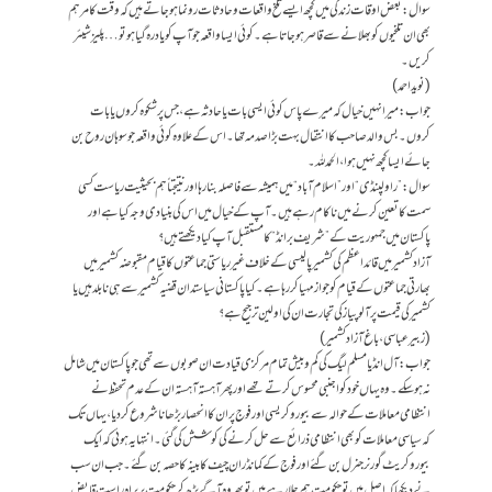
سوال: بعض اوقات زندگی میں کچھ ایسے تلخ واقعات و حادثات رونما ہوجاتے ہیں کہ وقت کا مرہم
بھی ان تلخیوں کو بھلانے سے قاصر ہوجاتا ہے۔ کوئی ایسا واقعہ جو آپ کو یاد رہ گیا ہو تو… پلیز شیئر
کریں۔
(نوید احمد)
جواب: میرا نہیں خیال کہ میرے پاس کوئی ایسی بات یا حادثہ ہے، جس پر شکوہ کروں یا بات
کروں۔ بس والد صاحب کا انتقال بہت بڑا صدمہ تھا۔ اس کے علاوہ کوئی واقعہ جو سوہان روح بن
جائے ایسا کچھ نہیں ہوا، الحمدللہ۔
سوال: ”راولپنڈی“ اور ”اسلام آباد“ میں ہمیشہ سے فاصلہ بنا رہا اور نتیجتاً ہم بحیثیت ریاست کسی
سمت کا تعین کرنے میں ناکام رہے ہیں۔ آپ کے خیال میں اس کی بنیادی وجہ کیا ہے اور
پاکستان میں جمہوریت کے ”شریف برانڈ“ کا مستقبل آپ کیا دیکھتے ہیں؟
آزاد کشمیر میں قائداعظم کی کشمیر پالیسی کے خلاف غیر ریاستی جماعتوں کا قیام مقبوضہ کشمیر میں
بھارتی جماعتوں کے قیام کو جواز مہیا کررہا ہے۔ کیا پاکستانی سیاستدان قضیہ کشمیر سے ہی نا بلد ہیں یا
کشمیر کی قیمت پر آلو پیاز کی تجارت ان کی اولین ترجیح ہے؟
(زبیر عباسی ،باغ آزاد کشمیر)
جواب: آل انڈیا مسلم لیگ کی کم و بیش تمام مرکزی قیادت ان صوبوں سے تھی جو پاکستان میں شامل
نہ ہوسکے۔ وہ یہاں خود کو اجنبی محسوس کرتے تھے اور پھر آہستہ آہستہ ان کے عدم تحفظ نے
انتظامی معاملات کے حوالہ سے بیوروکریسی اور فوج پر ان کا انحصار بڑھانا شروع کردیا، یہاں تک
کہ سیاسی معاملات کو بھی انتظامی ذرائع سے حل کرنے کی کوشش کی گئی۔ انتہا یہ ہوئی کہ ایک
بیوروکریٹ گورنر جنرل بن گئے اور فوج کے کمانڈر ان چیف کابینہ کا حصہ بن گئے۔ جب ان سب
نے دیکھا کہ اصل میں تو حکومت ہم چلارہے ہیں تو پھر وہ آگے بڑھ کر حکومت پر براہِ راست قابض