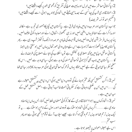
2:پاکستانی معاشرے میں لبرل اور مذہبیت سوچ کی تفریق کو مجموعی طور پر کیسے دیکھتے ہیں؟
3:ممتاز قادری شہید کی پھانسی کے بعد مذہبی طبقے میں اتحاد کی جو لہر پیدا ہوئی، اسے کیسے دیکھتے ہیں؟
(تفہیم احمد تونسہ شریف)
جواب: پاکستان اور عرب دنیا میں بنیادی فرق ہے۔ پاکستان میں کچا پکا جمہوری تجربہ ہے، مکالمہ
اور مذاکرات کے الفاظ یہاں اجنبی نہیں اور نہ ہی سمجھوتہ، اتفاق رائے اور معاہدہ کوئی اچنبھا نہیں۔
چناچہ یہاں فرسٹریشن لیول وہ نہیں جہاں قومیت کی بنیاد پر عرصہ دراز تک ڈکٹیٹرشپ رہی ہے۔ پھر
پاکستان کا میڈیا تھوڑا بہت آزاد رہا ہے اس لیے وہاں والی صورتحال یہاں نہیں ہوسکتی، ہاں البتہ
پاکستانی سوشل میڈیا میں چونکہ اصلاحی پوٹینشل ہے تو یہ انقلاب کی بجائے اصلاح کی طرف لائے
گا…. پاکستان میں جب بھی گڑ بڑ ہوئی تو معاشی مسئلہ کی وجہ سے ہوگی، سیاسی وجہ سے نہیں۔ اس کا
مطمح نظر سیاسی تبدیلی کے لیے نہیں ہوگا،یہاں تو محرک معاشی تبدیلی ہوگی عرب بہار کا جوہر سیاسی تھا
…
نمبر 2: اگر یہ کشمکش کسی جگہ ختم ہو جائے گی تو وہ یہ دنیا نہیں ہوگی اس دنیا میں یہ کشمکش ہمیشہ رہے
گی…. اس میں بس یہ غلطی رہ جاتی ہے کہ نظریاتی بحث غالب آجاتی ہے، اصل کشمکش عمل کے
میدان میں ہے۔
نمبر3: اتحاد کہاں پیدا ہوا ؟ ممتاز قادری کے کاز کو کوئی مسلمان غلط نہیں کہتا، بس یہاں اپنا مفاد
حاوی ہے…… اگر یہاں کوئی اتحاد ہوسکتا ہے تو وہ خدا اور رسول کے نام پر ہوسکتا ہے… یہ تو
ایک جذبہ ترحم تھا اور جذبہ ترحم وقتی ہوا کرتا ہے، جیسے سیلاب آئے تو قوم اکٹھی ہوتی ہے اور پھر
سب ختم….
اس لیے ہمیشہ اصولوں پر فیصلہ ہوتا ہے۔