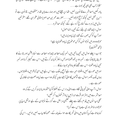
سیکولر تب بھی یہی کچھ ہونا ہے….
یاد رکھیں! معاشرے قانون پر نہیں، اقدار پر چلتے ہیں اور ہمارے ہاں اقدار مفقود ہیں۔ قانون ہے تو
اس پر عمل نہیں کیونکہ ترجیح موجود نہیں….. حضرت عمر بن عبدالعزیز مثالی حکمران تھے، مگر تین
سال میں زہر دے کر فارغ کردئیے گئے، کیونکہ معاشرہ…..
سوال: اچھا لکھاری بننے کے تین رہنما اصول؟
اور آپ کو کس صوبہ کے لکھاری زیادہ پسند ہیں؟
موجودہ دور میں نوجوانوں کو کس موضوع پر زیادہ لکھنا چاہیے؟
(محمد شفقت)
جواب: پہلے سوال میں تین باتیں ہیں؛ نمبر ایک مطالعہ اچھا ہو، مطالعہ سے انفارمیشن اور بتانے کا
طریقہ پتا چلتا ہے۔ نمبر دو، پر خود لکھنا اور جس رائیٹر کو پسند کرتے ہیں، اس سے کمپیئر کرنا اور نمبر
تین زیادہ لکھنا، اس سے لکھنے کا بہاؤ تیز ہوجائے گا….
اور میں صوبے نہیں دیکھتا، میرے لیے ترجیح یہ ملک ہے اس لیے میں اسی تناظر میں دیکھتا ہوں۔
جہاں تک تیسرا سوال ہے تو کہوں گا اپنی ترجیحات پر کیونکہ وہ سب سے زیادہ صحت مند مکالمہ کی
صورت ہے۔
سوال: آپ اپنی تجزیاتی نگاہ سے دینی مدارس کے فضلا کو کیا مشورہ دینا پسند کریں گے کہ وہ
معاشرے میں بہتر اور مثبت انداز میں اپنا اثر نفوذ پیدا کرسکیں؟
عملی میدانوں میں قدم رکھنے سے پہلے تعلیمی مراحل سے گزرتے نوجوان کے لیے سوشل میڈیا پر
موجود رہنا ضروری ہے یا اس سے گریز؟
کہا جاتا ہے کہ پاکستان میں دینی تحریکات سوائے چند کے، عموماً کامیاب نہیں ہوئیں۔ اس کی