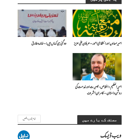
امیر معاویہ اور انتظامی امور – عرفان علی عزیز
وہ گئی ہی کہاں ہیں! – خالدہ طارق
امیر العظیم: اخلاص، بصیرت اور خدمت کی
روشن داستان – کامران اشرف
تمام تحاریر دیکھیں
مصنف کے بارے میں
ویب ڈیسک