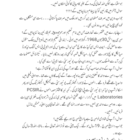
ہوسکتا ہے لیکن اللہ تعالیٰ کی مدد کے بغیر کامیابی کا کوئی امکان نہیں۔
سوال: آخر میں قارئین کو کیا پیغام دینا چاہیں گے؟؟؟؟
جواب: دین میں صرف مسلمان بن کر رہیں اور ملک میں صرف پاکستانی۔۔۔ بہت سی مشکلوں سے
خود بھی بچ جائیں اور یہ دونوں بھی۔۔
اپنے بارے میں مختصر سے تعارف جس میں نام تعلیم اور موجودہ پیشہ ہم قارئین جاننا چاہیں گے؟
میری پیدائش 30 جون 1968ء کو لاہور میں ہوئی۔ ابتدائی تعلیم لاہور میں ڈویژنل پبلک سکول
سے حاصل کی۔ ایف ایس سی کیڈٹ کالج حسن ابدال سے پاس کی اور ایم بی بی ایس کنگ ایڈورڈ
میڈیکل کالج لاہور سے مکمل کیا۔ میڈیکل شعبہ کو کبھی ذریعہ روزگار نہیں بنایا۔ ٹیکسٹائل مصنوعات
کی برآمد سے منسلک ہوں۔ اس دوران پنجاب یونیورسٹی سے ایم بی اے بھی کیا۔
سوال: آپ کے والد صاحب کیا کرتے تھے اور آپ کی زندگی پر ان کا کتنا اثر ہے؟
جواب: میرے والد کا تعلق یزمان ضلع بہاولپور سے آگے ایک گاؤں سے تھا۔ وہ اپنی فیملی میں
واحد پڑھے لکھے فرد تھے۔ انہوں نے لاہور انجینئرنگ یونیورسٹی سے کیمیکل انجینئرنگ کی اور پھر
اسکالر شپ پر ایڈنبرا یونیورسٹی سے پی ایچ ڈی کی۔ کیرئیر کا بیشتر حصہ انہوں نے PCSIR
Laboratories میں گزارا ۔ ایسے محنتی انسان کا میری زندگی پر اثر ہونا ایک فطری سی بات
ہے۔ وہ میرے والد ہی نہیں، دوست اور رہنما بھی تھے۔ اللہ تعالیٰ ان پر اپنی رحمتیں نازل
فرمائیں۔ آمین۔
سوال: آپ کی شادی لو میرج ہے یا ارینج میرج اور بچے کتنے ہیں؟
جواب: ارینج میرج۔ 19 سال ہوگئے۔ ایک بیٹی سے نوازا اللہ تعالیٰ نے۔ ماشاء اللہ 3 سال کی
ہے وہ ۔