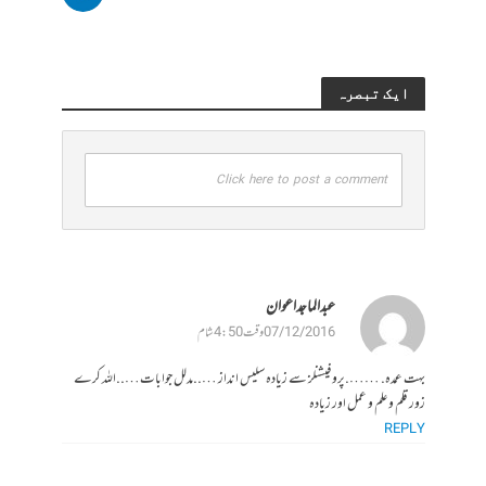
ایک تبصرہ
Click here to post a comment
عبدالماجد اعوان
07/12/2016 وقت 4:50 شام
بهت عمدہ. …….پروفیشنلز سے زیادہ سلیس انداز …..مدلل جوابات…..اللہ کرے
زور قلم وعلم و عمل اور زیادہ
REPLY