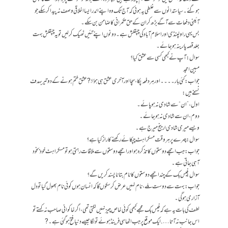
ہوگئے۔ سیاستدانوں سے غلطی یہ ہوئی کہ آج تک وہ اپنے اندر ایسا اخلاقی وصف نہ پیدا کرسکے جو
آئینی دفعات سے آگے بڑھ کر ان کے حق حکمرانی کا ضامن بن سکے۔
بس یہی راولپنڈی اور اسلام آباد کی چپقلش ہے۔ دونوں اپنے تئیں ٹھیک کرلیں تو یہ چپقلش بہت
جلد قصہ پارینہ ہو جائے۔
سوال: آپ نے کبھی کسی سے عشق کیا؟
مبین امجد
جواب: کئی بار۔۔۔۔ اور ہر دفعہ پکا، سچا اور آخری عشق ہی ہؤا! ?عشق ختم ہونے کے دو تیر بہدف
نسخے ہیں :
اول، ”ان“ سے شادی نہ ہوپائے۔
دوم، ان سے شادی نہ ہوجائے۔
ویسے میری شادی ارینج میرج ہے۔
سوال: چہرے پر ہر وقت مسکراہٹ چپکائے رکھنے کا راز کیا ہے؟
جواب: جب اچھے دوستوں کا تذکرہ ہو اور اچھے دوستوں سے ملاقات رہتی ہو تو مسکراہٹ خود بخود
آہی جاتی ہے۔
سوال: فیس بک کے چند اچھے دوستوں کا نام بتانا پسند کریں گے؟
جواب: بہت سے دوست ملے، نام نہیں عرض کر سکوں گا کہ انسان ہوں کوئی نام بھول گیا تو دل
آزاری ہوگی۔
لطف کی بات یہ ہے کہ فیس بک مجھے کبھی کوئی خاص چیز نہیں لگتی تھی، اگر خاکوانی صاحب نہ کہتے تو
اس جانب نہ آتا…. ایک موقع پر جب اٹھاسی فرینڈ ہوئے تو لگا جیسے دنیا فتح ہوگئی ہے۔ ?