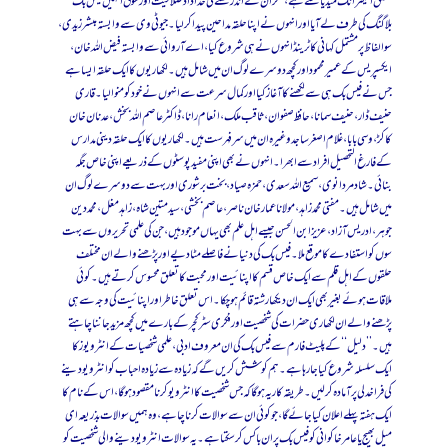
تعلق الیکٹرانک میڈیا سے ہے، مگر ان کے اندر لکھنے کی خداداد صلاحیت اور شوق انہیں فیس بک
بلاگنگ کی طرف لےآیا اور انہوں نے اپنا حلقہ مداحین پیدا کرلیا۔ جیو ٹی وی سے وابستہ مبشر زیدی،
سو الفاظ پر مشتمل کہانی کا ٹرینڈ انہوں نے ہی شروع کیا، اے آر وائی سے وابستہ فیض اللہ خان،
ایکسپریس کے عمیر محمود اور کچھ دوسرے لوگ ان میں شامل ہیں۔ لکھاریوں کا ایک حلقہ ایسا ہے
جس نے فیس بک ہی سے لکھنے کا آغاز کیا اور کمال سرعت سے انہوں نے خود کو منوالیا۔ قاری
حنیف ڈار، حنیف سمانا، حافظ صفوان، ثاقب ملک، انعام رانا، ڈاکٹر عاصم اللہ بخش، عدنان خان
کاکڑ، وسی بابا، غلام اصغر ساجد وغیرہ ان میں سرفہرست ہیں۔ لکھاریوں کا ایک حلقہ دینی مدارس
کے فارغ التحصیل افراد سے ابھرا۔ انہوں نے بھی اپنی مفید پوسٹوں کے ذریعے اپنی خاص جگہ
بنائی۔ شاد مردانوی، سمیع اللہ سعدی، حمزہ صیاد، بخت برشوری اور بہت سے دوسرے لوگ ان
میں شامل ہیں۔ مفتی محمد زاہد، مولانا عمار خان ناصر، عاصم بخشی، سید متین شاہ، زاہد مغل، محمد دین
جوہر، ادریس آزاد، عزیز ابن الحسن جیسے اہل علم بھی یہاں موجود ہیں، جن کی علمی تحریروں سے بہت
سوں کو استفادے کا موقع ملا۔ فیس بک کی دنیا نے فاصلے مٹادیے اور پڑھنے والے ان مختلف
حلقوں کے اہل قلم سے ایک خاص قسم کا اپنائیت اور محبت کا تعلق محسوس کرتے ہیں۔ کوئی
ملاقات ہوئے بغیر بھی ایک ان دیکھا رشتہ قائم ہوچکا۔اس تعلق خاطر اور اپنائیت کی وجہ سے ہی
پڑھنے والے ان لکھاری حضرات کی شخصیت اور فکری سٹرکچر کے بارے میں کچھ مزید جاننا چاہتے
ہیں۔ ’’دلیل‘‘ کے پلیٹ فارم سے فیس بک کی ان معروف ادبی، علمی شخصیات کے انٹرویوز کا
ایک سلسلہ شروع کیا جارہا ہے۔ ہم کوشش کریں گے کہ زیادہ سے زیادہ احباب کو انٹرویو دینے
کی فراخدلی پرآمادہ کرلیں۔ طریقہ کار یہ ہوگا کہ جس شخصیت کا انٹرویو کرنا مقصود ہوگا، اس کے نام کا
ایک ہفتہ پہلے اعلان کیا جائے گا، جو کوئی ان سے سوالات کرنا چاہے، وہ ہمیں سوالات بذریعہ ای
میل بھیج یا عامر خاکوانی کو فیس بک پر ان باکس کرسکتا ہے۔ یہ سوالات انٹرویو دینے والی شخصیت کو