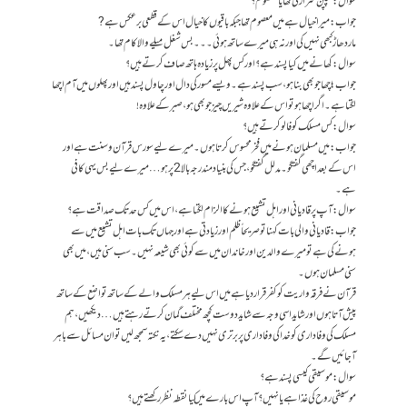
سوال: بچپن شرارتی تھا یا معصوم؟
جواب: میرا خیال ہے میں معصوم تھا جبکہ باقیوں کا خیال اس کے قطعی برعکس ہے ?
مار دھاڑ کبھی نہیں کی اور نہ ہی میرے ساتھ ہوئی ۔۔۔ بس شغل میلے والا کام تھا۔
سوال: کھانے میں کیا پسند ہے؟ اور کس پھل پر زیادہ ہاتھ صاف کرتے ہیں؟
جواب: اچھا جو بھی بنا ہو، سب پسند ہے۔ ویسے مسورکی دال اور چاول پسند ہیں اور پھلوں میں آم اچھا
لگتا ہے۔ اگر اچھا ہو تو اس کے علاوہ شیریں چیز جو بھی ہو، صبر کے علاوہ !
سوال: کس مسلک کو فالو کرتے ہیں؟
جواب: میں مسلمان ہونے میں فخر محسوس کرتا ہوں۔ میرے لیے سورس قرآن وسنت ہے اور
اس کے بعد اچھی گفتگو۔ مدلل گفتگو، جس کی بنیاد مندرجہ بالا 2 پر ہو… میرے لیے بس یہی کافی
ہے۔
سوال: آپ پر قادیانی اور اہل تشیع ہونے کا الزام لگتا ہے، اس میں کس حد تک صداقت ہے؟
جواب: قادیانی والی بات کہنا تو صریحاً ظلم اور زیادتی ہے اور جہاں تک بات اہل تشیع میں سے
ہونے کی ہے تو میرے والدین اور خاندان میں سے کوئی بھی شیعہ نہیں۔ سب سنی ہیں، میں بھی
سنی مسلمان ہوں۔
قرآن نے فرقہ واریت کو کفر قرار دیا ہے میں اس لیے ہرمسلک والے کے ساتھ تواضع کے ساتھ
پیش آتا ہوں اور شاید اسی وجہ سے شاید دوست کچھ مختلف گمان کرتے رہتے ہیں… دیکھیں، ہم
مسلک کی وفاداری کو خدا کی وفاداری پر برتری نہیں دے سکتے، یہ نکتہ سمجھ لیں تو ان مسائل سے باہر
آ جائیں گے۔
سوال : موسیقی کیسی پسند ہے؟
موسیقی روح کی غذا ہے یا نہیں؟ آپ اس بارے میں کیا نقطہ نظر رکھتے ہیں؟