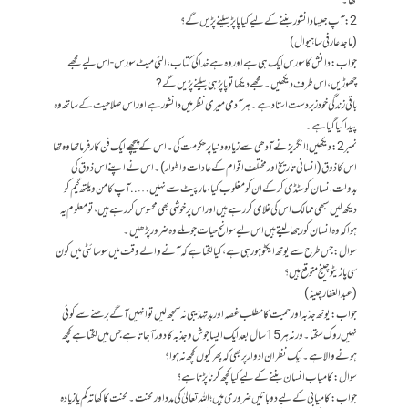
تھا۔
2:آپ جیسا دانشور بننے کے لیے کیا پاپڑ بیلنے پڑیں گے؟
(ماجد عارفی ساہیوال)
جواب: دانش کا سورس ایک ہی ہے اور وہ ہے خدا کی کتاب، الٹی میٹ سورس- اس لیے مجھے
چھوڑیں، اس طرف دیکھیں۔ مجھے دیکھا تو پاپڑ ہی بیلنے پڑیں گے ?
باقی زندگی خود زبردست استاد ہے۔ ہر آدمی میری نظر میں دانشور ہے اور اس صلاحیت کے ساتھ وہ
پیدا کیا گیا ہے۔
نمبر2: دیکھیں! انگریز نے آدھی سے زیادہ دنیا پر حکومت کی۔ اس کے پیچھے ایک فن کارفرما تھا وہ تھا
اس کا ذوق ( انسانی تاریخ اور مختلف اقوام کے عادات و اطوار)۔ اس نے اپنے اس ذوق کی
بدولت انسان کو سٹڈی کرکے ان کو مغلوب کیا، مار پیٹ سے نہیں …..آپ کامن ویلتھ گیم کو
دیکھ لیں سبھی ممالک اس کی غلامی کررہے ہیں اور اس پر خوشی بھی محسوس کر رہے ہیں، تو معلوم یہ
ہوا کہ وہ انسان کو رجھا لیتے ہیں اس لیے سوانح حیات جو ملے وہ ضرور پڑھیں۔
سوال: جس طرح سے یوتھ ایکٹو ہو رہی ہے، کیا لگتا ہے کہ آنے والے وقت میں سوسائٹی میں کون
سی پازیٹو چینج متوقع ہیں؟
(عبدالغفار چینہ)
جواب: یوتھ جذبہ اور حمیت کا مطلب غصہ اور بد تہذیبی نہ سمجھ لیں تو انہیں آگے برھنے سے کوئی
نہیں روک سکتا۔ ورنہ ہر 15 سال بعد ایک ایسا جوش و جذبہ کا دور آجاتا ہے جس میں لگتا ہے کچھ
ہونے والا ہے۔ ایک نظر ان ادوار پر بھی کہ پھر کیوں کچھ نہ ہوا؟
سوال: کامیاب انسان بننے کے لیے کیا کچھ کرنا پڑتا ہے؟
جواب: کامیابی کے لیے دو باتیں ضروری ہیں؛ اللہ تعالیٰ کی مدد اور محنت۔ محنت کا کھاتہ کم یا زیادہ