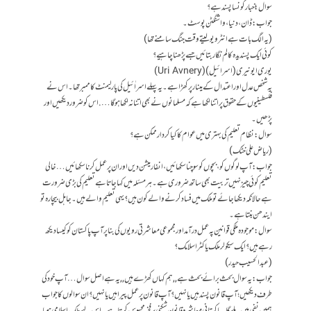
سوال: اخبار کونسا پسند ہے؟
جواب: ڈان، دنیا، واشنگٹن پوسٹ۔
(یہ الگ بات ہے انٹرویو لیتے وقت جنگ سامنے تھا)
کوئی ایک پسندیدہ کالم نگار بتائیں جسے پڑھنا چاہیے؟
یوری ایونیری (اسرائیل) (Uri Avnery)
یہ شخص عدل اور اعتدال کے مینار پر کھڑا ہے۔ یہ پہلے اسراٰئیل کی پارلیمنٹ کا ممبر تھا۔ اس نے
فلسطینیوں کے حقوق پر اتنا لکھا ہے کہ مسلمانوں نے بھی اتنا نہ لکھا ہوگا…. اس کو ضرور دیکھیں اور
پڑھیں۔
سوال: نظام تعلیم کی بہتری میں عوام کا کیا کردار ممکن ہے؟
(ریاض علی خٹک)
جواب: آپ لوگوں کو، بچوں کو سوچنا سکھائیں، انفارمیشن دیں اور ان پر عمل کرنا سکھائیں… خالی
تعلیم کوئی چیز نہیں تربیت بھی ساتھ ضروری ہے۔ ہرمسئلہ میں کہا جاتا ہے تعلیم کی بڑی ضرورت
ہے حالانکہ دیکھا جائے تو ملک میں فساد کرنے والے کون ہیں؟ یہی تعلیم والے ہیں۔ جاہل بیچارہ تو
ایندھن بنتا ہے۔
سوال : موجودہ ملکی قوانین پہ عمل درآمد اور مجموعی معاشرتی رویوں کی بنا پر آپ پاکستان کو کیسا دیکھ
رہے ہیں؟ ایک سیکولر ملک یا کٹر اسلامک؟
(عبد الحسیب حیدر)
جواب: یہ سوال بحث برائے بحث ہے ,, ہم کہاں کھڑے ہیں ,, یہ ہے اصل سوال… آپ خود کی
طرف دیکھیں؛ آپ قانون پسند ہیں یا نہیں؟ آپ قانون پر عمل پیرا ہیں یانہیں؟ ان سوالوں کا جواب
ہمیں نفی میں ملے گا۔ پاکستانی معاشرہ قانون شکنی پر فخر محسوس کرتا ہے۔ اس لیے ملک اسلامی ہو یا