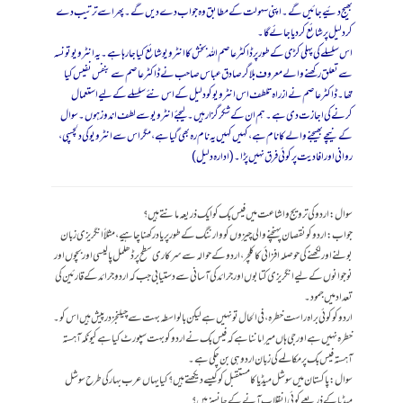
بھیج دئیے جائیں گے۔ اپنی سہولت کے مطابق وہ جواب دے دیں گے۔ پھر اسے ترتیب دے
کر دلیل پر شائع کردیا جائے گا۔
اس سلسلے کی پہلی کڑی کے طور پر ڈاکٹر عاصم اللہ بخش کا انٹرویو شائع کیا جارہا ہے۔ یہ انٹرویو تونسہ
سے تعلق رکھنے والے معروف بلاگر صادق عباس صاحب نے ڈاکٹر عاصم سے بنفس نفیس کیا
تھا۔ ڈاکٹر عاصم نے ازراہ تلطف اس انٹرویو کو دلیل کے اس نئے سلسلے کے لیے استعمال
کرنے کی اجازت دی ہے۔ ہم ان کے شکرگزار ہیں۔ لیجئے انٹرویو سے لطف اندوز ہوں۔ سوال
کے نیچے بھیجنے والے کا نام ہے، کہیں کہیں یہ نام رہ بھی گیا ہے، مگر اس سے انٹرویو کی دلچسپی،
روانی اور افادیت پر کوئی فرق نہیں پڑا۔ (ادارہ دلیل )
سوال: اردو کی ترویج و اشاعت میں فیس بک کو ایک ذریعہ مانتے ہیں؟
جواب: اردو کو نقصان پہنچنے والی چیزوں کو وارننگ کے طور پر یاد رکھنا چاہیے، مثلاً انگریزی زبان
بولنے اور لکھنے کی حوصلہ افزائی کا کلچر، اردو کے حوالہ سے سرکاری سطح پر ڈھلمل پالیسی اور بچوں اور
نوجوانوں کے لیے انگریزی کتابوں اور جرائد کی آسانی سے دستیابی جب کہ اردو جرائد کے قارئین کی
تعداد میں جمود۔
اردو کو کوئی براہ راست خطرہ، فی الحال تو نہیں ہے لیکن بالواسطہ بہت سے چیلنجز درپیش ہیں اس کو۔
خطرہ نہیں ہے اور جی ہاں میرا ماننا ہے کہ فیس بک نے اردو کو بہت سپورٹ کیا ہے کیونکہ آہستہ
آہستہ فیس بک پر مکالمے کی زبان اردو ہی بن چکی ہے۔
سوال : پاکستان میں سوشل میڈیا کا مستقبل کو کیسے دیکھتے ہیں؟ کیا یہاں عرب بہار کی طرح سوشل
میڈیا کے ذریعے کوئی انقلاب آنے کے چانسز ہیں؟