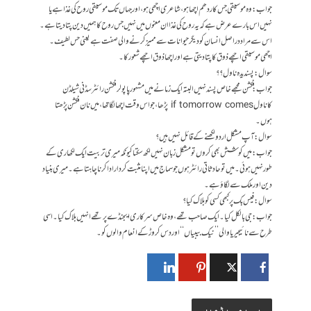
جواب: وہ موسیقی جس کا ردھم اچھا ہو، شاعری اچھی ہو، اور جہاں تک موسیقی روح کی غذا ہے یا
نہیں اس بارے عرض ہے کہ یہ روح کی غذا ان معنوں میں نہیں جس روح کا ہمیں دین پتا دیتا ہے۔
اس سے مراد دراصل انسان کو دیگر حیوانات سے ممیز کرنے والی صفت ہے یعنی حس لطیف۔
اچھی موسیقی اچھے ذوق کا پتا دیتی ہے اور اچھا ذوق اچھے شعور کا۔
سوال : پسندیدہ ناول ؟؟
جواب: فکشن مجھے خاص پسند نہیں البتہ ایک زمانے میں مشہور پاپولر فکشن رائٹر سڈنی شیلڈن
کاناول if tomorrow comes پڑھا،جواس وقت اچھا لگا تھا، میں نان فکشن پڑھتا
ہوں۔
سوال: آپ مشکل اردو لکھنے کے قائل نہیں ہیں؟
جواب: میں کوشش بھی کروں تو مشکل زبان نہیں لکھ سکتا کیونکہ میری تربیت ایک لکھاری کے
طور نہیں ہوئی۔ میں تو حادثاتی رائٹر ہوں جو سماج میں اپنا مثبت کردار ادا کرنا چاہتا ہے۔ میری بنیاد
دین اور ملک سے لگاؤ ہے۔
سوال: فیس بک پر کبھی کسی کو بلاک کیا؟
جواب: جی بالکل کیا۔ ایک صاحب تھے، وہ خاص سرکاری ایجنڈے پر تھے انہیں بلاک کیا۔ اسی
طرح سے نائیجیریا والی ’’نیک بیبیاں‘‘ اور دس کروڑ کے انعام والوں کو۔
یہ بھی پڑھیں