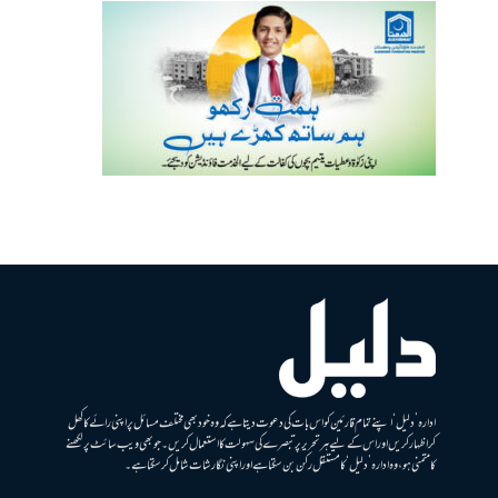
ادارہ ’دلیل‘ اپنے تمام قارئین کو اس بات کی دعوت دیتا ہے کہ وہ خود بھی مختلف مسائل پر اپنی رائے کا کھل
کر اظہار کریں اور اس کے لیے ہر تحریر پر تبصرے کی سہولت کا استعمال کریں۔ جو بھی ویب سائٹ پر لکھنے
کا متمنی ہو، وہ ادارہ ’دلیل‘ کا مستقل رکن بن سکتا ہے اور اپنی نگارشات شامل کرسکتا ہے۔