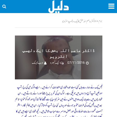
ہوم
<<
ڈاکٹر عاصم اللہ بخش کا ایک دلچسپ انٹرویو
ڈاکٹر عاصم اللہ بخش کا ایک دلچسپ
انٹرویو
07/11/2016
ایک تبصرہ
ویب ڈیسک
فیس بک نے ہمارے ہاں کئی بہت عمدہ لکھاری متعارف کرائے ہیں۔ ایسے لوگ جن کی ریڈر شپ
اور فین شپ آج ہزاروں میں ہوچکی ہے۔ لوگ ان کی تحریریں پڑھتے اور رائے بناتے ہیں۔ ان
لکھاریوں میں سے چند ایک وہ ہیں جنہوں نے مین سٹریم میڈیا سے لکھنے کا آغاز کیا اور خود کو منوایا، تاہم
بعد میں یہ فیس بک کی طرف متوجہ ہوئے اور یہاں نئی ریڈرشپ کو متاثر کیا۔ ان میں کالم نگار، اینکر
آصف محمود ، رعایت اللہ فاروقی اور بعض دوسرے احباب شامل ہیں۔ کچھ لکھاری ایسے ہیں جن کا