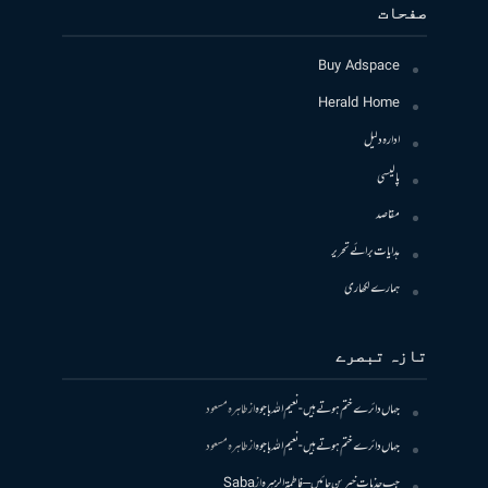
صفحات
Buy Adspace
Herald Home
ادارہ دلیل
پالیسی
مقاصد
ہدایات برائے تحریر
ہمارے لکھاری
تازہ تبصرے
جہاں دائرے ختم ہوتے ہیں- نعیم اللہ باجوہ
از
طاہرہ مسعود
جہاں دائرے ختم ہوتے ہیں- نعیم اللہ باجوہ
از
طاہرہ مسعود
جب جذبات خبر بن جائیں – فاطمۃالزہرہ
از
Saba