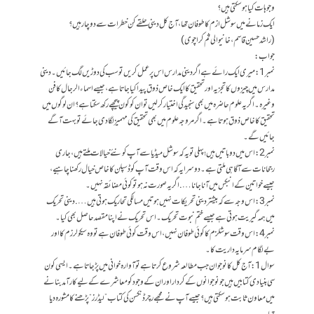
وجوہات کیا ہوسکتی ہیں؟
ایک زمانے میں سوشل ازم کا طوفان تھا، آج کل دینی حلقے کن خطرات سے دوچار ہیں؟
(راشد حسین قاسم، خانیوالی ثم کراچوی)
جواب:
نمبر 1: میری ایک رائے ہے اگر دینی مدارس اس پر عمل کریں تو سب کی دوڑیں لگ جائیں۔ دینی
مدارس میں چیزوں کا تجزیہ اور تحقیق کا ایک خاص ذوق پیدا کیا جاتا ہے، جیسے اسماءالرجال کا فن
وغیرہ۔ اگریہ علوم حاضرہ میں بھی سنجیدگی اختیار کرلیں تو ان کو کون پیچھے رکھ سکتا ہے؟ ان لوگوں میں
تحقیق کا خاص ذوق ہوتا ہے۔ اگر مروجہ علوم میں بھی تحقیق کی مہمیز لگادی جائے تو بہت آگے
جائیں گے۔
نمبر 2: اس میں دو باتیں ہیں؛ پہلی تو یہ کہ سوشل میڈیا سے آپ کو نئے خیالات ملتے ہیں، جاری
رجحانات سے آگاہی ملتی ہے۔دوسرا یہ کہ اس وقت آپ کو ڈسپلن کا خاص خیال رکھنا چاہیے،
جیسے خواتین کے انبکس میں آنا جانا…. اگر یہ صورت نہ ہو تو کوئی مضائقہ نہیں۔
نمبر3: اس وجہ سے کہ بیشتردینی تحریکات نہیں ہوتیں مسالکی تحاریک ہوتی ہیں…. دینی تحریک
میں ہمہ گیریت ہوتی ہے جیسے ختم نبوت تحریک۔ اس تحریک نے اپنا مقصد حاصل بھی کیا۔
نمبر4: اس وقت سوشلزم کا کوئی طوفان نہیں، اس وقت کوئی طوفان ہے تو وہ سیکولرزم کا اور
بےلگام سرمایہ داریت کا۔
سوال1: آج کل کا نوجوان جب مطالعہ شروع کرتا ہے تو آوارہ خوانی میں پڑجاتا ہے۔ ایسی کون
سی بنیادی کتابیں ہیں جو نوجوانوں کے کردار اور ان کے وجود کو معاشرے کے لیے کارآمد بنانے
میں معاون ثابت ہوسکتی ہیں؟ جیسے آپ نے مجھے رچرڈ نکسن کی کتاب ”لیڈرز“ پڑھنے کا مشورہ دیا