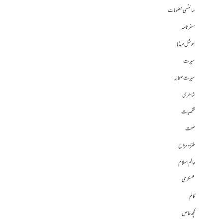
سائنسی معلومات
سفرنامہ
سوشل میڈیا
سیرت
سیرت صحابہ
شاعری
شخصیات
صحت
طنز و مزاح
عالم اسلام
عسکری
کالم
کچھ خاص