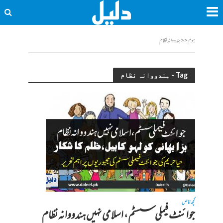
ہوم
<<
ہندووانہ نظام
Tag - ہندووانہ نظام
کچھ خاص
جوائنٹ فیملی سسٹم، اسلامی نہیں ہندووانہ نظام