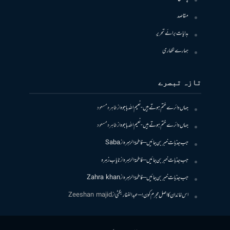
مقاصد
ہدایات برائے تحریر
ہمارے لکھاری
تازہ تبصرے
جہاں دائرے ختم ہوتے ہیں- نعیم اللہ باجوہ
از
طاہرہ مسعود
جہاں دائرے ختم ہوتے ہیں- نعیم اللہ باجوہ
از
طاہرہ مسعود
جب جذبات خبر بن جائیں – فاطمۃالزہرہ
از
Saba
جب جذبات خبر بن جائیں – فاطمۃالزہرہ
از
نایاب زہرہ
جب جذبات خبر بن جائیں – فاطمۃالزہرہ
از
Zahra khan
اس خاندان کا اصل مجرم کون! – عبدالغفار بگٹی
از
Zeeshan majid