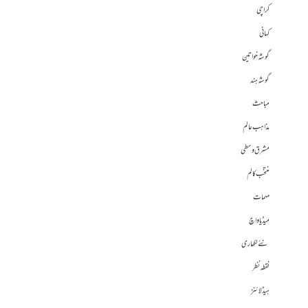
کراچی
کہانی
گوشہ خواتین
گوشہ ہند
مباحث
مذاہب عالم
مشرق وسطی
منتخب کالم
مہمات
میڈیا واچ
نئے لکھاری
نقطہ نظر
ہیڈلائنز