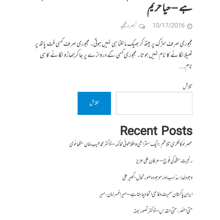
ہے – حیا حریم
10/17/2016
تبصرہ لکھیے
مجبوری صرف سڑک پر بیٹھ کر بھیک مانگنا ہی نہیں ہوتی۔ مجبوری صرف کسی فٹ پاتھ پر
ٹھیلا لگانے کا نام نہیں ہوتا۔ مجبوری کسی کے دروازے پر جاکر جھاڑو لگانے کا ہی
نام...
تلاش
تلاش
Recent Posts
عصرِ نو کا فکری تلاطم: ایک سقراطی و افلاطونی محاکمہ – ڈاکٹر محمد طیب خان سنگھانوی
رنجیت سنگھ کی فوج – عرفان علی عزیز
وجودِ خدا، مذہب اور موجودہ صورتحال- کبیر علی
ایران پاکستان سمیت دفاعی اتحاد چاہتا ہے – میر افسر امان،میر
حتی النصر ، حتی القدس – ڈاکٹر تصور بھٹہ