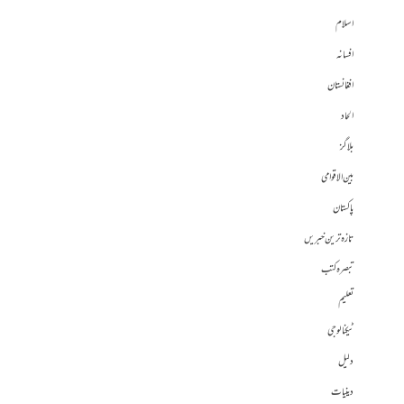
اسلام
افسانہ
افغانستان
الحاد
بلاگز
بین الاقوامی
پاکستان
تازہ ترین خبریں
تبصرہ کتب
تعلیم
ٹیکنالوجی
دلیل
دینیات