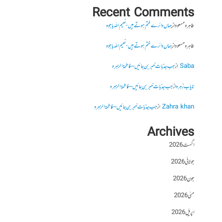
Recent Comments
طاہرہ مسعود
از
جہاں دائرے ختم ہوتے ہیں- نعیم اللہ باجوہ
طاہرہ مسعود
از
جہاں دائرے ختم ہوتے ہیں- نعیم اللہ باجوہ
Saba
از
جب جذبات خبر بن جائیں – فاطمۃالزہرہ
نایاب زہرہ
از
جب جذبات خبر بن جائیں – فاطمۃالزہرہ
Zahra khan
از
جب جذبات خبر بن جائیں – فاطمۃالزہرہ
Archives
اگست 2026
جولائی 2026
جون 2026
مئی 2026
اپریل 2026