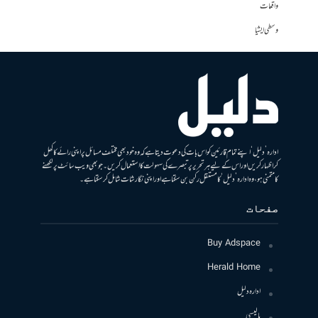
واقعات
وسطی ایشیا
ادارہ ’دلیل‘ اپنے تمام قارئین کو اس بات کی دعوت دیتا ہے کہ وہ خود بھی مختلف مسائل پر اپنی رائے کا کھل
کر اظہار کریں اور اس کے لیے ہر تحریر پر تبصرے کی سہولت کا استعمال کریں۔ جو بھی ویب سائٹ پر لکھنے
کا متمنی ہو، وہ ادارہ ’دلیل‘ کا مستقل رکن بن سکتا ہے اور اپنی نگارشات شامل کرسکتا ہے۔
صفحات
Buy Adspace
Herald Home
ادارہ دلیل
پالیسی