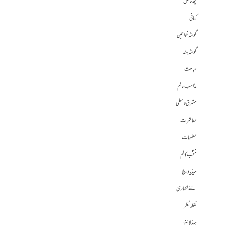
کچھ خاص
کہانی
گوشہ خواتین
گوشہ ہند
مباحث
مذاہب عالم
مشرق وسطی
معاشرت
معلومات
منتخب کالم
میڈیا واچ
نئے لکھاری
نقطہ نظر
ہیڈلائنز