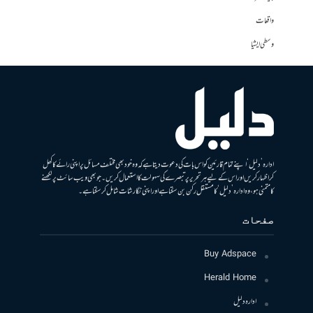
واقعات
وسطی ایشیا
ادارہ ’دلیل‘ اپنے تمام قارئین کو اس بات کی دعوت دیتا ہے کہ وہ خود بھی مختلف مسائل پر اپنی رائے کا کھل
کر اظہار کریں اور اس کے لیے ہر تحریر پر تبصرے کی سہولت کا استعمال کریں۔ جو بھی ویب سائٹ پر لکھنے
کا متمنی ہو، وہ ادارہ ’دلیل‘ کا مستقل رکن بن سکتا ہے اور اپنی نگارشات شامل کرسکتا ہے۔
صفحات
Buy Adspace
Herald Home
ادارہ دلیل