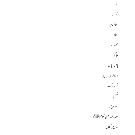
افسانہ
افسانہ
افغانستان
الحاد
انتخاب
بلاگز
پاکستانیات
تازہ ترین خبریں
تبصرہ کتب
تعلیم
ٹیکنالوجی
خطبہ جمعہ مسجد نبوی ﷺ
دفاع پاکستان