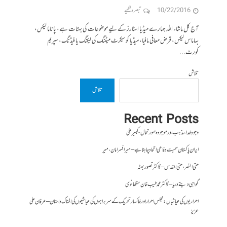
10/22/2016
تبصرہ لکھیے
آج کل ماشاء اللہ ہمارے میڈیا اسٹارز کے لیے موضوعات کی بہتات ہے، پاناما لیکس،
بہاماس لیکس، قرض معافی مافیا، میڈیا کو سیکرٹ میٹنگ کی لیکنگ یا فیڈنگ، سپریم
کورٹ...
تلاش
تلاش
Recent Posts
وجودِ خدا، مذہب اور موجودہ صورتحال- کبیر علی
ایران پاکستان سمیت دفاعی اتحاد چاہتا ہے – میر افسر امان،میر
حتی النصر ، حتی القدس – ڈاکٹر تصور بھٹہ
گواہی دیتے دریا – ڈاکٹر محمد طیب خان سنگھانوی
احراریوں کی عیاشیاں : مجلس احرار اور خاکسار تحریک کے سربراہوں کی عیاشیوں کی المناک داستان – عرفان علی
عزیز