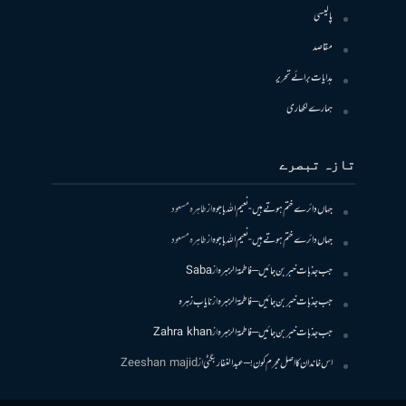
پالیسی
مقاصد
ہدایات برائے تحریر
ہمارے لکھاری
تازہ تبصرے
جہاں دائرے ختم ہوتے ہیں- نعیم اللہ باجوہ
از
طاہرہ مسعود
جہاں دائرے ختم ہوتے ہیں- نعیم اللہ باجوہ
از
طاہرہ مسعود
جب جذبات خبر بن جائیں – فاطمۃالزہرہ
از
Saba
جب جذبات خبر بن جائیں – فاطمۃالزہرہ
از
نایاب زہرہ
جب جذبات خبر بن جائیں – فاطمۃالزہرہ
از
Zahra khan
اس خاندان کا اصل مجرم کون! – عبدالغفار بگٹی
از
Zeeshan majid