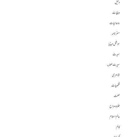
دلیل
دینیات
روحانیات
سفرنامہ
سوشل میڈیا
سیرت
سیرت صحابہ
شاعری
شخصیات
صحت
طنز و مزاح
عالم اسلام
کالم