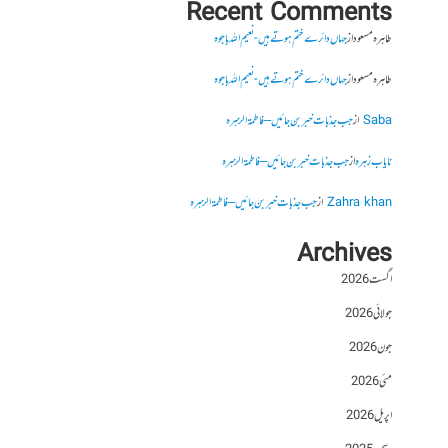
Recent Comments
طاہرہ مسعود
از
جہاں دائرے ختم ہوتے ہیں- نعیم اللہ باجوہ
طاہرہ مسعود
از
جہاں دائرے ختم ہوتے ہیں- نعیم اللہ باجوہ
Saba
از
جب جذبات خبر بن جائیں – فاطمۃالزہرہ
نایاب زہرہ
از
جب جذبات خبر بن جائیں – فاطمۃالزہرہ
Zahra khan
از
جب جذبات خبر بن جائیں – فاطمۃالزہرہ
Archives
اگست 2026
جولائی 2026
جون 2026
مئی 2026
اپریل 2026