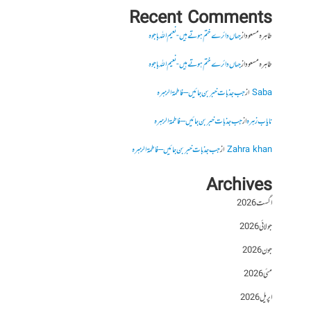
Recent Comments
طاہرہ مسعود
از
جہاں دائرے ختم ہوتے ہیں- نعیم اللہ باجوہ
طاہرہ مسعود
از
جہاں دائرے ختم ہوتے ہیں- نعیم اللہ باجوہ
Saba
از
جب جذبات خبر بن جائیں – فاطمۃالزہرہ
نایاب زہرہ
از
جب جذبات خبر بن جائیں – فاطمۃالزہرہ
Zahra khan
از
جب جذبات خبر بن جائیں – فاطمۃالزہرہ
Archives
اگست 2026
جولائی 2026
جون 2026
مئی 2026
اپریل 2026