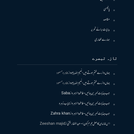
پالیسی
مقاصد
ہدایات برائے تحریر
ہمارے لکھاری
تازہ تبصرے
جہاں دائرے ختم ہوتے ہیں- نعیم اللہ باجوہ
از
طاہرہ مسعود
جہاں دائرے ختم ہوتے ہیں- نعیم اللہ باجوہ
از
طاہرہ مسعود
جب جذبات خبر بن جائیں – فاطمۃالزہرہ
از
Saba
جب جذبات خبر بن جائیں – فاطمۃالزہرہ
از
نایاب زہرہ
جب جذبات خبر بن جائیں – فاطمۃالزہرہ
از
Zahra khan
اس خاندان کا اصل مجرم کون! – عبدالغفار بگٹی
از
Zeeshan majid