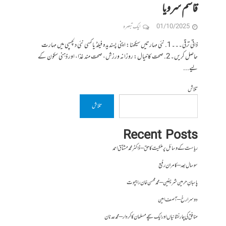
قاسم سرویا
01/10/2025
ایک تبصرہ
ذاتی ترقی۔۔۔ 1. نئی مہارتیں سیکھنا: اپنی پسندیدہ فیلڈ یا کسی نئی دلچسپی میں مہارت
حاصل کریں۔ 2. صحت کا خیال: روزانہ ورزش، صحت مند غذا، اور ذہنی سکون کے
لیے...
تلاش
تلاش
Recent Posts
ریاست کے وسائل پر ملکیت کا حق – ڈاکٹر محمد مشتاق احمد
سو سال بعد – کامران رفیع
پاسبانِ حرمین شریفین – محمد محسن خان راجپوت
دوسرا رخ – آصف امین
منافق کی چار نشانیاں اور ایک سچے مسلمان کا کردار – محمد عدنان