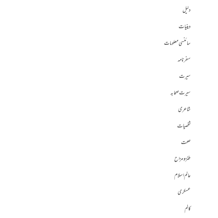
دلیل
دینیات
سائنسی معلومات
سفرنامہ
سیرت
سیرت صحابہ
شاعری
شخصیات
صحت
طنز و مزاح
عالم اسلام
عسکری
کالم