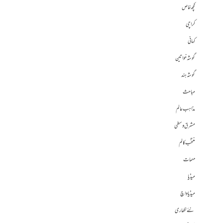
کچھ خاص
کراچی
کہانی
گوشہ خواتین
گوشہ ہند
مباحث
مذاہب عالم
مشرق وسطی
منتخب کالم
مہمات
میڈیا
میڈیا واچ
نئے لکھاری