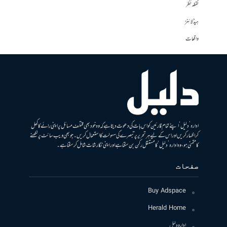
نقطہ نظر
ہیڈلائنز
واقعات
ادارہ ’دلیل‘ اپنے تمام قارئین کو اس بات کی دعوت دیتا ہے کہ وہ خود بھی مختلف مسائل پر اپنی رائے کا کھل
کر اظہار کریں اور اس کے لیے ہر تحریر پر تبصرے کی سہولت کا استعمال کریں۔ جو بھی ویب سائٹ پر لکھنے
کا متمنی ہو، وہ ادارہ ’دلیل‘ کا مستقل رکن بن سکتا ہے اور اپنی نگارشات شامل کرسکتا ہے۔
صفحات
Buy Adspace
Herald Home
ادارہ دلیل