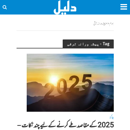
ہوم
<<
پیشہ ورانہ ترقی
Tag - پیشہ ورانہ ترقی
بلاگز
2025 کے مقاصد طے کرنے کےلیے چند نکات –