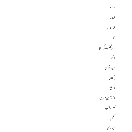
اسلام
افسانہ
افغانستان
الحاد
انٹرٹینمنٹ کی دنیا
بلاگز
بین الاقوامی
پاکستان
تاریخ
تازہ ترین خبریں
تبصرہ کتب
تعلیم
ٹیکنالوجی