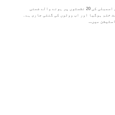
لاہور: پنجاب میں صوبائی اسمبلی کی 20 نشستوں پر ہونے والے ضمنی
ت ختم ہوگیا اور اب ووٹوں کی گنتی جاری ہے۔
سٹیشن میں...