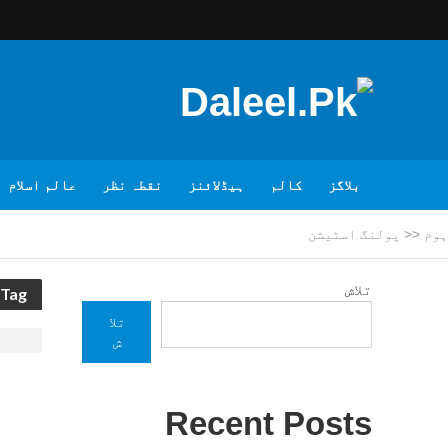
بلاگز
کالم
ہیڈلائنز
نقطہ نظر
عالم اسلام
ہوم
<<
پولنگ اسٹیشن
تلاش
Tag - پولنگ اسٹیشن
تلا
ش
Recent Posts