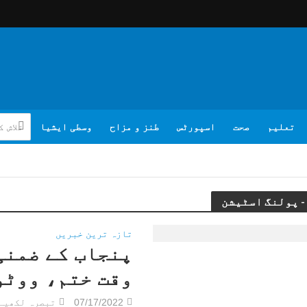
تعلیم
صحت
اسپورٹس
طنز و مزاح
وسطی ایشیا
تازہ ترین خبریں
پنجاب کے ضمنی
وقت ختم، ووٹو
07/17/2022
تبصرہ لکھیے