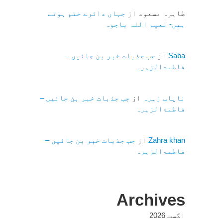
طاہرہ مسعود
از
جہاں دائرے ختم ہوتے
ہیں- نعیم اللہ باجوہ
Saba
از
جب جذبات خبر بن جائیں –
فاطمۃالزہرہ
نایاب زہرہ
از
جب جذبات خبر بن جائیں –
فاطمۃالزہرہ
Zahra khan
از
جب جذبات خبر بن جائیں –
فاطمۃالزہرہ
Archives
اگست 2026