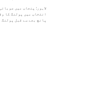
انتخاب میں پولنگ کا وق
پانچ بجے سے قبل پولنگ ا