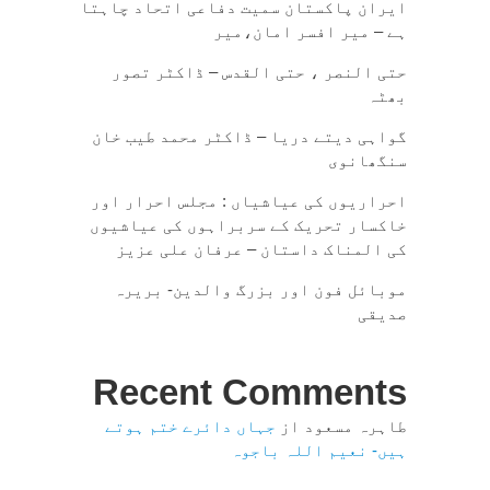
ایران پاکستان سمیت دفاعی اتحاد چاہتا
ہے – میر افسر امان،میر
حتی النصر ، حتی القدس – ڈاکٹر تصور
بھٹہ
گواہی دیتے دریا – ڈاکٹر محمد طیب خان
سنگھانوی
احراریوں کی عیاشیاں : مجلس احرار اور
خاکسار تحریک کے سربراہوں کی عیاشیوں
کی المناک داستان – عرفان علی عزیز
موبائل فون اور بزرگ والدین- بریرہ
صدیقی
Recent Comments
طاہرہ مسعود
از
جہاں دائرے ختم ہوتے
ہیں- نعیم اللہ باجوہ