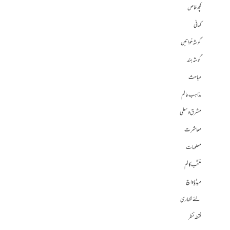
کچھ خاص
کہانی
گوشہ خواتین
گوشہ ہند
مباحث
مذاہب عالم
مشرق وسطی
معاشرت
معلومات
منتخب کالم
میڈیا واچ
نئے لکھاری
نقطہ نظر