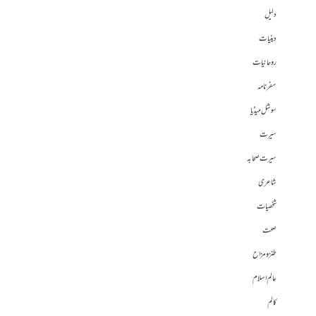
دلیل
دینیات
روحانیات
سفرنامہ
سوشل میڈیا
سیرت
سیرت صحابہ
شاعری
شخصیات
صحت
طنز و مزاح
عالم اسلام
کالم