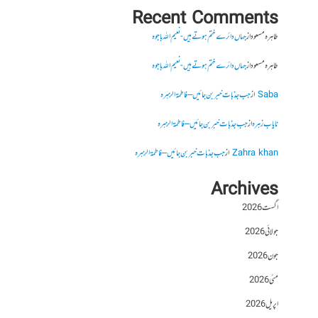
Recent Comments
طاہرہ مسعود
از
جہاں دائرے ختم ہوتے ہیں- نعیم اللہ باجوہ
طاہرہ مسعود
از
جہاں دائرے ختم ہوتے ہیں- نعیم اللہ باجوہ
Saba
از
جب جذبات خبر بن جائیں – فاطمۃالزہرہ
نایاب زہرہ
از
جب جذبات خبر بن جائیں – فاطمۃالزہرہ
Zahra khan
از
جب جذبات خبر بن جائیں – فاطمۃالزہرہ
Archives
اگست 2026
جولائی 2026
جون 2026
مئی 2026
اپریل 2026