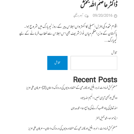
ڈاکٹر عاصم اللہ بخش
09/20/2016
تبصرہ لکھیے
اقوام متحدہ کی جنرل اسمبلی کا اکہترواں اجلاس پیر کے روز نیو یارک میں شروع ہوا۔
پاکستان کے وزیراعظم میاں نواز شریف بھی اس اجلاس سے خطاب فرمانے کے لیے
نیویارک...
تلاش
تلاش
Recent Posts
مسلم کش فسادات نہرو، پٹیل اور گاندھی کے متضاد رویوں کی درد ناک داستان (2)- عرفان علی عزیز
وہ کل جو کبھی آیا ہی نہیں – نعیم اللہ باجوہ
اللہ تعالیٰ کی پناہ طلب کرنے کی جامع دعا – محمد عدنان
ایٹوموسو – محمد جمیل اختر
مسلم کش فسادات : نہرو، پٹیل اور گاندھی کے متضاد رویوں کی درد ناک داستان – عرفان علی عزیز