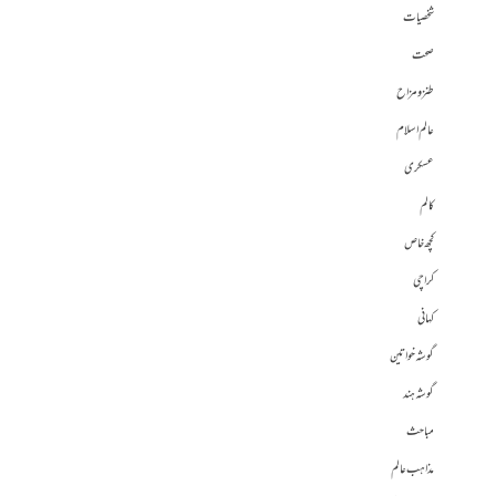
شخصیات
صحت
طنز و مزاح
عالم اسلام
عسکری
کالم
کچھ خاص
کراچی
کہانی
گوشہ خواتین
گوشہ ہند
مباحث
مذاہب عالم