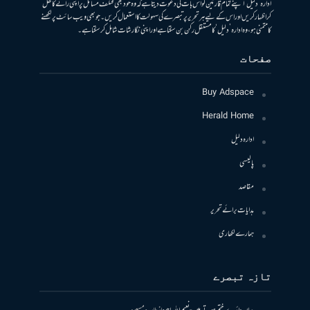
ادارہ ’دلیل‘ اپنے تمام قارئین کو اس بات کی دعوت دیتا ہے کہ وہ خود بھی مختلف مسائل پر اپنی رائے کا کھل
کر اظہار کریں اور اس کے لیے ہر تحریر پر تبصرے کی سہولت کا استعمال کریں۔ جو بھی ویب سائٹ پر لکھنے
کا متمنی ہو، وہ ادارہ ’دلیل‘ کا مستقل رکن بن سکتا ہے اور اپنی نگارشات شامل کرسکتا ہے۔
صفحات
Buy Adspace
Herald Home
ادارہ دلیل
پالیسی
مقاصد
ہدایات برائے تحریر
ہمارے لکھاری
تازہ تبصرے