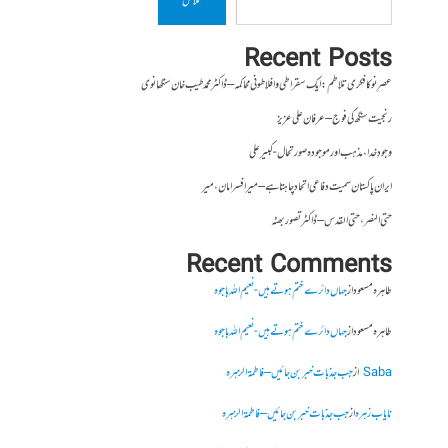
تلاش
Recent Posts
عصرِ نو کا فکری تلاطم: ایک سقراطی و افلاطونی محاکمہ – ڈاکٹر محمد طیب خان سنگھانوی
رنجیت سنگھ کی فوج – عرفان علی عزیز
وجودِ خدا، مذہب اور موجودہ صورتحال- کبیر علی
ایران پاکستان سمیت دفاعی اتحاد چاہتا ہے – میر افسر امان،میر
حتی النصر ، حتی القدس – ڈاکٹر تصور بھٹہ
Recent Comments
طاہرہ مسعود
از
جہاں دائرے ختم ہوتے ہیں- نعیم اللہ باجوہ
طاہرہ مسعود
از
جہاں دائرے ختم ہوتے ہیں- نعیم اللہ باجوہ
Saba
از
جب جذبات خبر بن جائیں – فاطمۃالزہرہ
نایاب زہرہ
از
جب جذبات خبر بن جائیں – فاطمۃالزہرہ