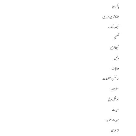
پاکستان
تازہ ترین خبریں
تبصرہ کتب
تعلیم
ٹیکنالوجی
دلیل
دینیات
سائنسی معلومات
سفرنامہ
سوشل میڈیا
سیرت
سیرت صحابہ
شاعری