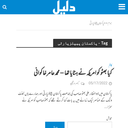
ہوم
<<
پاکستان پیپلزپارٹی
Tag - پاکستان پیپلزپارٹی
کالم
کیا بھٹو کو امریکہ نے ہٹایا تھا – محمد عامر خاکوانی
05/17/2022
تبصرہ لکھیے
پاکستان میں ذوالفقار علی بھٹو صاحب کی جماعت پاکستان پیپلزپارٹی اور ہمارے ہاں لیفٹ
ونگ کے عناصر ایک زمانے میں یہ بات کہا کرتے تھے کہ بھٹو صاحب کو امریکہ نے
سزا...
تلاش