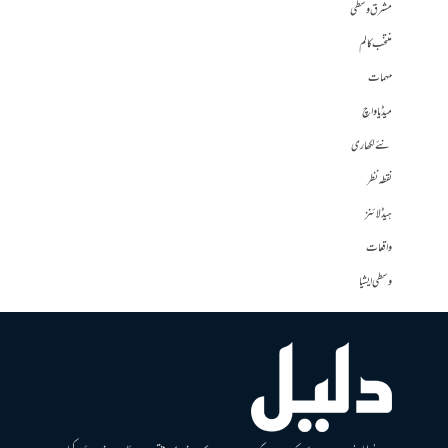
مشرق وسطی
منتخب کالم
مہمات
میڈیا واچ
نئے لکھاری
نقطہ نظر
ہیڈلائنز
واقعات
وسطی ایشیا