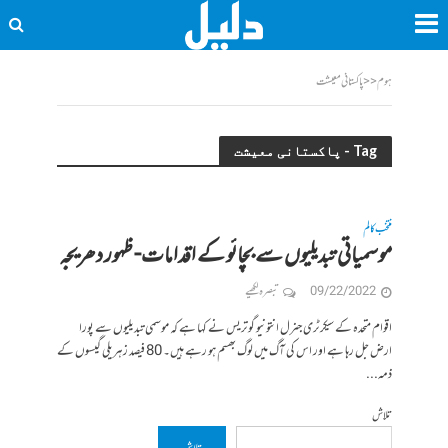
ہوم
<<
پاکستانی معیشت
Tag - پاکستانی معیشت
منتخب کالم
موسمیاتی تبدیلیوں سے بچائو کے اقدامات- ظہور دھریجہ
09/22/2022
تبصرہ لکھیے
اقوام متحدہ کے سیکرٹری جنرل انتونیو گوتریس نے کہا ہے کہ موسمی تبدیلیوں سے پورا
ارض جل رہا ہے اور اس کی آگ میں لوگ بھسم ہو رہے ہیں۔ 80 فیصد زہریلی گیسوں کے
ذمہ...
تلاش