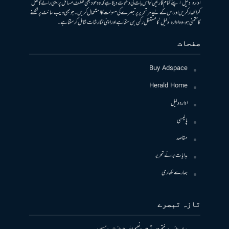
ادارہ ’دلیل‘ اپنے تمام قارئین کو اس بات کی دعوت دیتا ہے کہ وہ خود بھی مختلف مسائل پر اپنی رائے کا کھل
کر اظہار کریں اور اس کے لیے ہر تحریر پر تبصرے کی سہولت کا استعمال کریں۔ جو بھی ویب سائٹ پر لکھنے
کا متمنی ہو، وہ ادارہ ’دلیل‘ کا مستقل رکن بن سکتا ہے اور اپنی نگارشات شامل کرسکتا ہے۔
صفحات
Buy Adspace
Herald Home
ادارہ دلیل
پالیسی
مقاصد
ہدایات برائے تحریر
ہمارے لکھاری
تازہ تبصرے