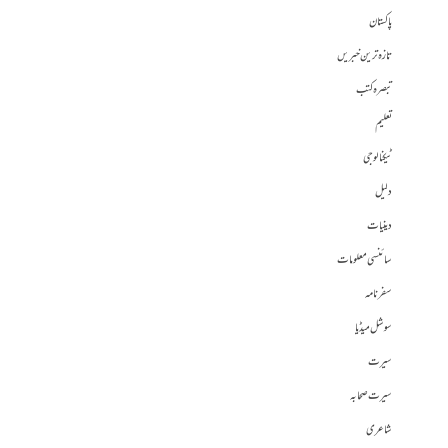
پاکستان
تازہ ترین خبریں
تبصرہ کتب
تعلیم
ٹیکنالوجی
دلیل
دینیات
سائنسی معلومات
سفرنامہ
سوشل میڈیا
سیرت
سیرت صحابہ
شاعری