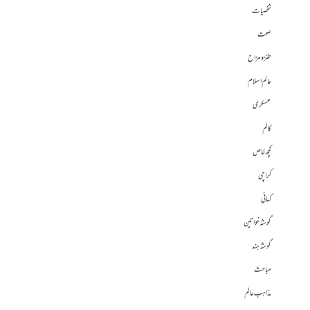
شخصیات
صحت
طنز و مزاح
عالم اسلام
عسکری
کالم
کچھ خاص
کراچی
کہانی
گوشہ خواتین
گوشہ ہند
مباحث
مذاہب عالم