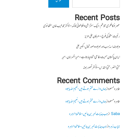
تلاش
Recent Posts
عصرِ نو کا فکری تلاطم: ایک سقراطی و افلاطونی محاکمہ – ڈاکٹر محمد طیب خان سنگھانوی
رنجیت سنگھ کی فوج – عرفان علی عزیز
وجودِ خدا، مذہب اور موجودہ صورتحال- کبیر علی
ایران پاکستان سمیت دفاعی اتحاد چاہتا ہے – میر افسر امان،میر
حتی النصر ، حتی القدس – ڈاکٹر تصور بھٹہ
Recent Comments
طاہرہ مسعود
از
جہاں دائرے ختم ہوتے ہیں- نعیم اللہ باجوہ
طاہرہ مسعود
از
جہاں دائرے ختم ہوتے ہیں- نعیم اللہ باجوہ
Saba
از
جب جذبات خبر بن جائیں – فاطمۃالزہرہ
نایاب زہرہ
از
جب جذبات خبر بن جائیں – فاطمۃالزہرہ