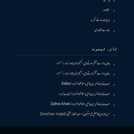
مقاصد
ہدایات برائے تحریر
ہمارے لکھاری
تازہ تبصرے
جہاں دائرے ختم ہوتے ہیں- نعیم اللہ باجوہ
از
طاہرہ مسعود
جہاں دائرے ختم ہوتے ہیں- نعیم اللہ باجوہ
از
طاہرہ مسعود
جب جذبات خبر بن جائیں – فاطمۃالزہرہ
از
Saba
جب جذبات خبر بن جائیں – فاطمۃالزہرہ
از
نایاب زہرہ
جب جذبات خبر بن جائیں – فاطمۃالزہرہ
از
Zahra khan
اس خاندان کا اصل مجرم کون! – عبدالغفار بگٹی
از
Zeeshan majid