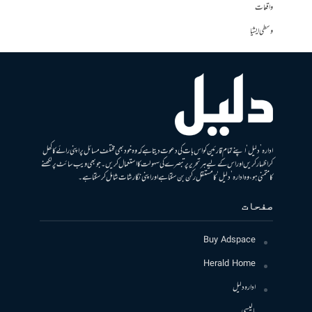
واقعات
وسطی ایشیا
ادارہ ’دلیل‘ اپنے تمام قارئین کو اس بات کی دعوت دیتا ہے کہ وہ خود بھی مختلف مسائل پر اپنی رائے کا کھل
کر اظہار کریں اور اس کے لیے ہر تحریر پر تبصرے کی سہولت کا استعمال کریں۔ جو بھی ویب سائٹ پر لکھنے
کا متمنی ہو، وہ ادارہ ’دلیل‘ کا مستقل رکن بن سکتا ہے اور اپنی نگارشات شامل کرسکتا ہے۔
صفحات
Buy Adspace
Herald Home
ادارہ دلیل
پالیسی