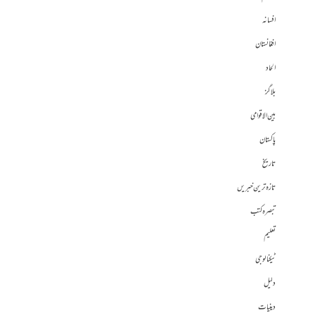
افسانہ
افغانستان
الحاد
بلاگز
بین الاقوامی
پاکستان
تاریخ
تازہ ترین خبریں
تبصرہ کتب
تعلیم
ٹیکنالوجی
دلیل
دینیات