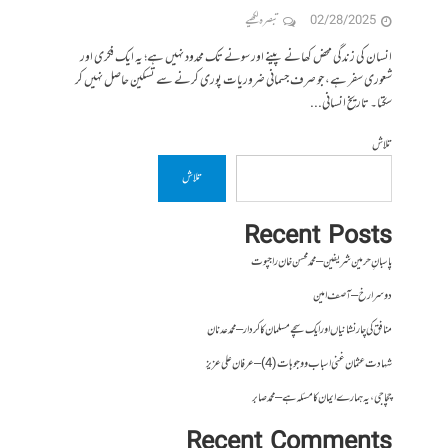
02/28/2025
تبصرہ لکھیے
انسان کی زندگی محض کھانے پینے اور سونے تک محدود نہیں ہے؛ یہ ایک فکری اور
شعوری سفر ہے، جو صرف جسمانی ضروریات پوری کرنے سے تسکین حاصل نہیں کر
سکتا۔ تاریخ انسانی...
تلاش
تلاش
Recent Posts
پاسبانِ حرمین شریفین – محمد محسن خان راجپوت
دوسرا رخ – آصف امین
منافق کی چار نشانیاں اور ایک سچے مسلمان کا کردار – محمد عدنان
شہادت عثمان غنی اسباب و وجوہات (4) – عرفان علی عزیز
چچا جی، یہ ہمارے ایمان کا مسئلہ ہے – محمد صابر
Recent Comments