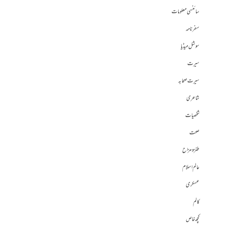
سائنسی معلومات
سفرنامہ
سوشل میڈیا
سیرت
سیرت صحابہ
شاعری
شخصیات
صحت
طنز و مزاح
عالم اسلام
عسکری
کالم
کچھ خاص