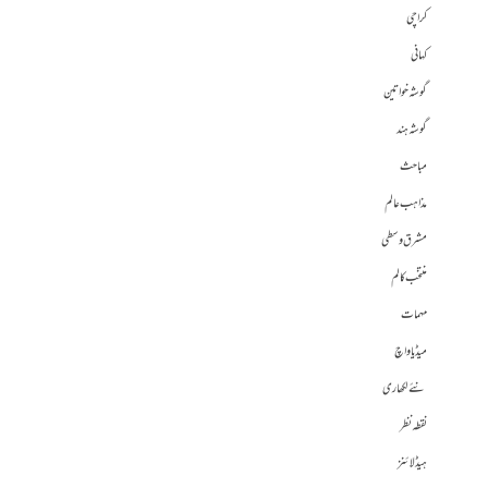
کراچی
کہانی
گوشہ خواتین
گوشہ ہند
مباحث
مذاہب عالم
مشرق وسطی
منتخب کالم
مہمات
میڈیا واچ
نئے لکھاری
نقطہ نظر
ہیڈلائنز