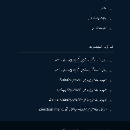
مقاصد
ہدایات برائے تحریر
ہمارے لکھاری
تازہ تبصرے
جہاں دائرے ختم ہوتے ہیں- نعیم اللہ باجوہ
از
طاہرہ مسعود
جہاں دائرے ختم ہوتے ہیں- نعیم اللہ باجوہ
از
طاہرہ مسعود
جب جذبات خبر بن جائیں – فاطمۃالزہرہ
از
Saba
جب جذبات خبر بن جائیں – فاطمۃالزہرہ
از
نایاب زہرہ
جب جذبات خبر بن جائیں – فاطمۃالزہرہ
از
Zahra khan
اس خاندان کا اصل مجرم کون! – عبدالغفار بگٹی
از
Zeeshan majid