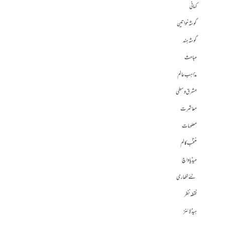
کہانی
گوشہ خواتین
گوشہ ہند
مباحث
مذاہب عالم
مشرق وسطی
معاشرت
معلومات
منتخب کالم
میڈیا واچ
نئے لکھاری
نقطہ نظر
ہیڈلائنز