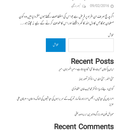
09/02/2016
تبصرہ لکھیے
اگرچہ حج صرف ان افراد پر فرض ہے جو اس کی استطاعت رکھتے ہوں مگر دنیا میں وہ کون
مسلمان ہوگا جس کا دل اللہ کا گھر دیکھنے اور اس کا طواف کرنے کے لیے نہ مچلتا ہو،...
تلاش
تلاش
Recent Posts
ایران پاکستان سمیت دفاعی اتحاد چاہتا ہے – میر افسر امان،میر
حتی النصر ، حتی القدس – ڈاکٹر تصور بھٹہ
گواہی دیتے دریا – ڈاکٹر محمد طیب خان سنگھانوی
احراریوں کی عیاشیاں : مجلس احرار اور خاکسار تحریک کے سربراہوں کی عیاشیوں کی المناک داستان – عرفان علی
عزیز
موبائل فون اور بزرگ والدین- بریرہ صدیقی
Recent Comments