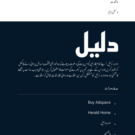
واقعات
وسطی ایشیا
ادارہ ’دلیل‘ اپنے تمام قارئین کو اس بات کی دعوت دیتا ہے کہ وہ خود بھی مختلف مسائل پر اپنی رائے کا کھل
کر اظہار کریں اور اس کے لیے ہر تحریر پر تبصرے کی سہولت کا استعمال کریں۔ جو بھی ویب سائٹ پر لکھنے
کا متمنی ہو، وہ ادارہ ’دلیل‘ کا مستقل رکن بن سکتا ہے اور اپنی نگارشات شامل کرسکتا ہے۔
صفحات
Buy Adspace
Herald Home
ادارہ دلیل
پالیسی