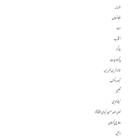
افسانہ
افغانستان
الحاد
انتخاب
بلاگز
پاکستانیات
تازہ ترین خبریں
تبصرہ کتب
تعلیم
ٹیکنالوجی
خطبہ جمعہ مسجد نبوی ﷺ
دفاع پاکستان
دلیل