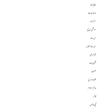
دینیات
روحانیات
سفرنامہ
سوشل میڈیا
سیرت
سیرت صحابہ
شاعری
شخصیات
صحت
طنز و مزاح
عالم اسلام
کالم
کچھ خاص