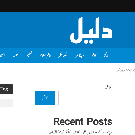
بلاگز
کالم
ہیڈلائنز
نقطہ نظر
عالم اسلام
تعلیم
صحت
اسپو
ہوم
<<
نوپور شرما
تلاش
Tag - نوپور شرما
تلاش
Recent Posts
ریاست کے وسائل پر ملکیت کا حق – ڈاکٹر محمد مشتاق احمد