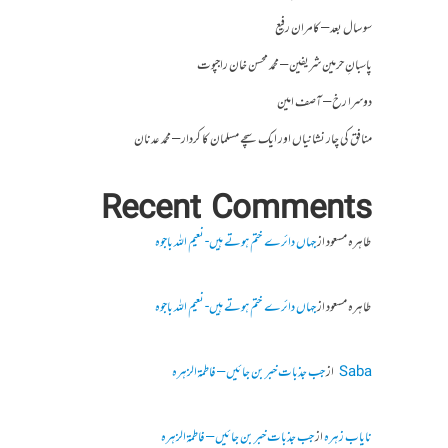
سو سال بعد – کامران رفیع
پاسبانِ حرمین شریفین – محمد محسن خان راجپوت
دوسرا رخ – آصف امین
منافق کی چار نشانیاں اور ایک سچے مسلمان کا کردار – محمد عدنان
Recent Comments
طاہرہ مسعود
از
جہاں دائرے ختم ہوتے ہیں- نعیم اللہ باجوہ
طاہرہ مسعود
از
جہاں دائرے ختم ہوتے ہیں- نعیم اللہ باجوہ
Saba
از
جب جذبات خبر بن جائیں – فاطمۃالزہرہ
نایاب زہرہ
از
جب جذبات خبر بن جائیں – فاطمۃالزہرہ