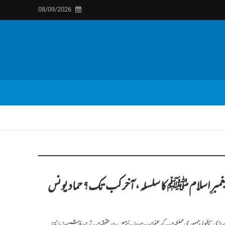
08/09/2026
یغمبرِ اسلام ﷺ کا سلسلہ، آخر کب تک؟ حماد یونس
بڑی سیکیولر جمہوری مملکت کے عنوان سے جانتے ہیں ، در حقیقت بد ترین فاشسٹ انتہا