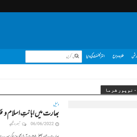
رٹس
طنز و مزاح
انٹرٹینمنٹ کی دنیا
دلیل
بھارت میں اہانتِ اسلام و پ
06/06/2022
تبصرہ لکھیے
بھارت ، جسے بعض طبقات آج بھی دنیا کی سب سے 