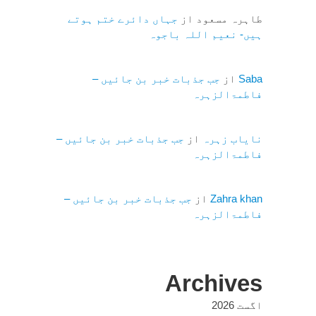
طاہرہ مسعود
از
جہاں دائرے ختم ہوتے
ہیں- نعیم اللہ باجوہ
Saba
از
جب جذبات خبر بن جائیں –
فاطمۃالزہرہ
نایاب زہرہ
از
جب جذبات خبر بن جائیں –
فاطمۃالزہرہ
Zahra khan
از
جب جذبات خبر بن جائیں –
فاطمۃالزہرہ
Archives
اگست 2026