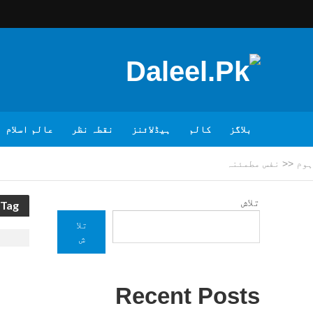
بلاگز
کالم
ہیڈلائنز
نقطہ نظر
عالم اسلام
ہوم
<<
نفس مطمئنہ
تلاش
Tag - نفس مطمئنہ
تلا
ش
Recent Posts