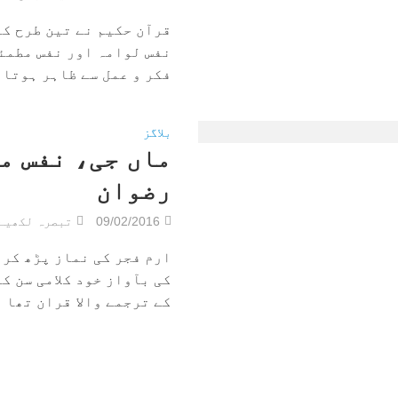
قرآن حکیم نے تین طرح ک
نفس لوامہ اور نفس مطمئ
فکر و عمل سے ظاہر ہوتا ہ
بلاگز
ماں جی، نفس م
رضوان
09/02/2016
تبصرہ لکھیے
ارم فجر کی نماز پڑھ کر 
کی بآواز خود کلامی سن ک
کے ترجمے والا قران تھا او