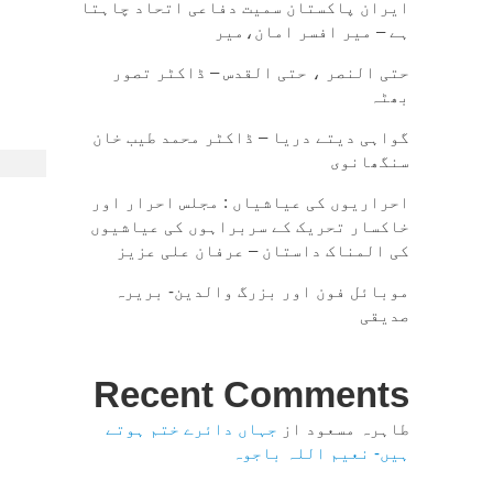
ایران پاکستان سمیت دفاعی اتحاد چاہتا
ہے – میر افسر امان،میر
حتی النصر ، حتی القدس – ڈاکٹر تصور
بھٹہ
گواہی دیتے دریا – ڈاکٹر محمد طیب خان
سنگھانوی
احراریوں کی عیاشیاں : مجلس احرار اور
خاکسار تحریک کے سربراہوں کی عیاشیوں
کی المناک داستان – عرفان علی عزیز
موبائل فون اور بزرگ والدین- بریرہ
صدیقی
Recent Comments
طاہرہ مسعود
از
جہاں دائرے ختم ہوتے
ہیں- نعیم اللہ باجوہ