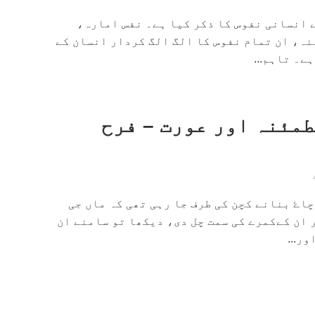
ے انسانی نفوس کا ذکر کیا ہے۔ نفس امارہ،
نہ، ان تمام نفوس کا الگ الگ کردار انسان کے
ے۔ تاہم...
طمئنہ اور عورت – فرح
چاۓ بنانے کچن کی طرف جا رہی تھی کہ ماں جی
ر ان کےکمرے کی سمت چل دی، دیکھا تو سامنے ان
ر...