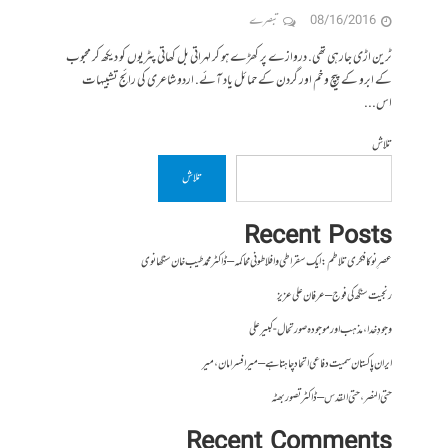
08/16/2016
تبصرے
ٹرین اڑی جارہی تھی. دروازے پر کھڑے ہو کر لہراتی بل کھاتی پٹریوں کو دیکھ کر محبوب
کے ابرو کے پیچ و خم اور گردن کے حمائل یاد آئے. اردو شاعری کی رائج تشبیہات
اس...
تلاش
تلاش
Recent Posts
عصرِ نو کا فکری تلاطم: ایک سقراطی و افلاطونی محاکمہ – ڈاکٹر محمد طیب خان سنگھانوی
رنجیت سنگھ کی فوج – عرفان علی عزیز
وجودِ خدا، مذہب اور موجودہ صورتحال- کبیر علی
ایران پاکستان سمیت دفاعی اتحاد چاہتا ہے – میر افسر امان،میر
حتی النصر ، حتی القدس – ڈاکٹر تصور بھٹہ
Recent Comments