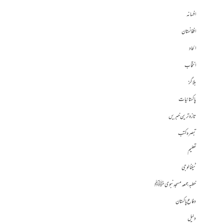
افسانہ
افغانستان
الحاد
انتخاب
بلاگز
پاکستانیات
تازہ ترین خبریں
تبصرہ کتب
تعلیم
ٹیکنالوجی
خطبہ جمعہ مسجد نبوی ﷺ
دفاع پاکستان
دلیل