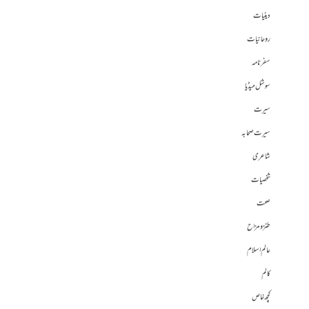
دینیات
روحانیات
سفرنامہ
سوشل میڈیا
سیرت
سیرت صحابہ
شاعری
شخصیات
صحت
طنز و مزاح
عالم اسلام
کالم
کچھ خاص