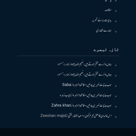
مقاصد
ہدایات برائے تحریر
ہمارے لکھاری
تازہ تبصرے
جہاں دائرے ختم ہوتے ہیں- نعیم اللہ باجوہ
از
طاہرہ مسعود
جہاں دائرے ختم ہوتے ہیں- نعیم اللہ باجوہ
از
طاہرہ مسعود
جب جذبات خبر بن جائیں – فاطمۃالزہرہ
از
Saba
جب جذبات خبر بن جائیں – فاطمۃالزہرہ
از
نایاب زہرہ
جب جذبات خبر بن جائیں – فاطمۃالزہرہ
از
Zahra khan
اس خاندان کا اصل مجرم کون! – عبدالغفار بگٹی
از
Zeeshan majid