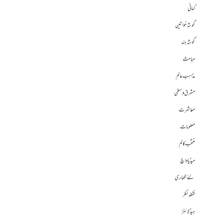
کہانی
گوشہ خواتین
گوشہ ہند
مباحث
مذاہب عالم
مشرق وسطی
معاشرت
معلومات
منتخب کالم
میڈیا واچ
نئے لکھاری
نقطہ نظر
ہیڈلائنز