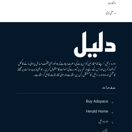
واقعات
وسطی ایشیا
ادارہ ’دلیل‘ اپنے تمام قارئین کو اس بات کی دعوت دیتا ہے کہ وہ خود بھی مختلف مسائل پر اپنی رائے کا کھل
کر اظہار کریں اور اس کے لیے ہر تحریر پر تبصرے کی سہولت کا استعمال کریں۔ جو بھی ویب سائٹ پر لکھنے
کا متمنی ہو، وہ ادارہ ’دلیل‘ کا مستقل رکن بن سکتا ہے اور اپنی نگارشات شامل کرسکتا ہے۔
صفحات
Buy Adspace
Herald Home
ادارہ دلیل
پالیسی