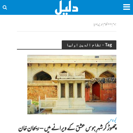
ہوم
<<
نظام الدین اولیا
Tag - نظام الدین اولیا
کچھ خاص
چھوڑ کر شہرِ ہوس عشق کے ویرانے میں – ریحان خان