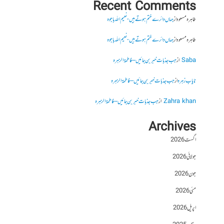
Recent Comments
طاہرہ مسعود
از
جہاں دائرے ختم ہوتے ہیں- نعیم اللہ باجوہ
طاہرہ مسعود
از
جہاں دائرے ختم ہوتے ہیں- نعیم اللہ باجوہ
Saba
از
جب جذبات خبر بن جائیں – فاطمۃالزہرہ
نایاب زہرہ
از
جب جذبات خبر بن جائیں – فاطمۃالزہرہ
Zahra khan
از
جب جذبات خبر بن جائیں – فاطمۃالزہرہ
Archives
اگست 2026
جولائی 2026
جون 2026
مئی 2026
اپریل 2026