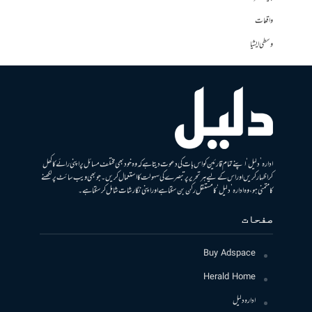
واقعات
وسطی ایشیا
ادارہ ’دلیل‘ اپنے تمام قارئین کو اس بات کی دعوت دیتا ہے کہ وہ خود بھی مختلف مسائل پر اپنی رائے کا کھل
کر اظہار کریں اور اس کے لیے ہر تحریر پر تبصرے کی سہولت کا استعمال کریں۔ جو بھی ویب سائٹ پر لکھنے
کا متمنی ہو، وہ ادارہ ’دلیل‘ کا مستقل رکن بن سکتا ہے اور اپنی نگارشات شامل کرسکتا ہے۔
صفحات
Buy Adspace
Herald Home
ادارہ دلیل