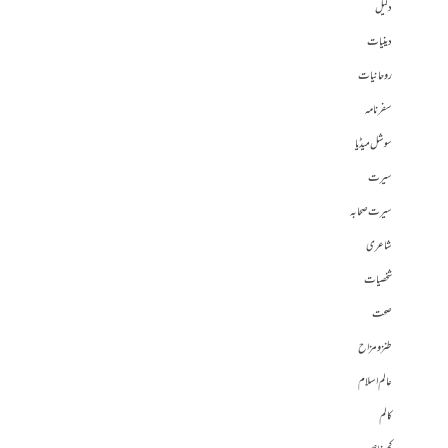
دلیل
دینیات
روحانیات
سفرنامہ
سوشل میڈیا
سیرت
سیرت صحابہ
شاعری
شخصیات
صحت
طنز و مزاح
عالم اسلام
کالم