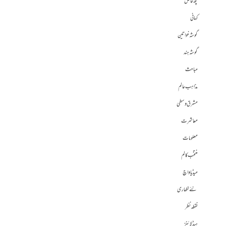
کچھ خاص
کہانی
گوشہ خواتین
گوشہ ہند
مباحث
مذاہب عالم
مشرق وسطی
معاشرت
معلومات
منتخب کالم
میڈیا واچ
نئے لکھاری
نقطہ نظر
ہیڈلائنز