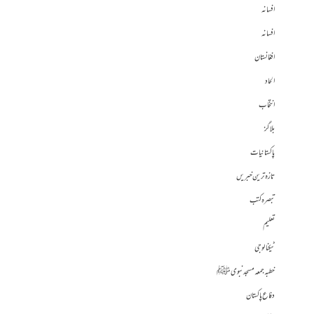
افسانہ
افسانہ
افغانستان
الحاد
انتخاب
بلاگز
پاکستانیات
تازہ ترین خبریں
تبصرہ کتب
تعلیم
ٹیکنالوجی
خطبہ جمعہ مسجد نبوی ﷺ
دفاع پاکستان