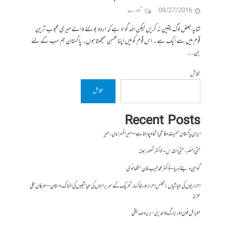
08/27/2016
تبصرے
شاید بعض لوگ یقین نہ کریں لیکن اللہ گواہ ہے کہ اردو بولنے والے میری محبوب ترین
قوم میں سے ایک ہے ۔ اس قوم کو میں اپنا محسن سمجھتا ہوں۔ پاکستان ہم سب کے لئے
بن...
تلاش
تلاش
Recent Posts
ایران پاکستان سمیت دفاعی اتحاد چاہتا ہے – میر افسر امان،میر
حتی النصر ، حتی القدس – ڈاکٹر تصور بھٹہ
گواہی دیتے دریا – ڈاکٹر محمد طیب خان سنگھانوی
احراریوں کی عیاشیاں : مجلس احرار اور خاکسار تحریک کے سربراہوں کی عیاشیوں کی المناک داستان – عرفان علی
عزیز
موبائل فون اور بزرگ والدین- بریرہ صدیقی