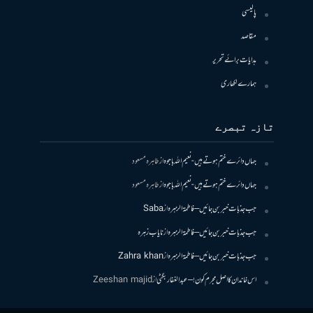
پالیسی
مقاصد
ہدایات برائے تحریر
ہمارے لکھاری
تازہ تبصرے
جہاں دائرے ختم ہوتے ہیں- نعیم اللہ باجوہ
از
طاہرہ مسعود
جہاں دائرے ختم ہوتے ہیں- نعیم اللہ باجوہ
از
طاہرہ مسعود
جب جذبات خبر بن جائیں – فاطمۃالزہرہ
از
Saba
جب جذبات خبر بن جائیں – فاطمۃالزہرہ
از
نایاب زہرہ
جب جذبات خبر بن جائیں – فاطمۃالزہرہ
از
Zahra khan
اس خاندان کا اصل مجرم کون! – عبدالغفار بگٹی
از
Zeeshan majid