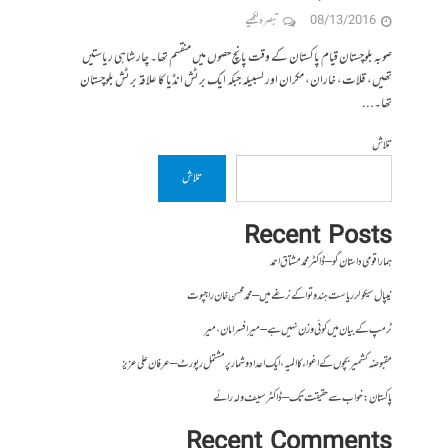
08/13/2016
تبصرہ لکھیے
صوبہ بلوچستان قیام پاکستان کے وقت پانچ حصوں میں منقسم تھا۔ چار شاہی ریاستیں
تھیں، قلات، خاران، مکران اور لسبیلہ جبکہ ایک برٹش انڈیا کا علاقہ برٹش بلوچستان
تھا۔...
تلاش
تلاش
Recent Posts
ہمارا قومی داستان گو – ڈاکٹر محمد مشتاق احمد
نیپال سیکولر ریاست ہندوتوا کے نرغے میں – محمد محسن خان راجپوت
ٹرمپ کے بیان میں کوئی وزن نہیں ہے – میر افسرامان،میر
مقبوضہ کشمیر بچوں کے اغواء کا المیہ، ایک اعداد و شمار پر مشتمل رپورٹ – عرفان علی عزیز
پاکستان : خواب سے حقیقت تک – ڈاکٹر سیف ولہ رائے
Recent Comments