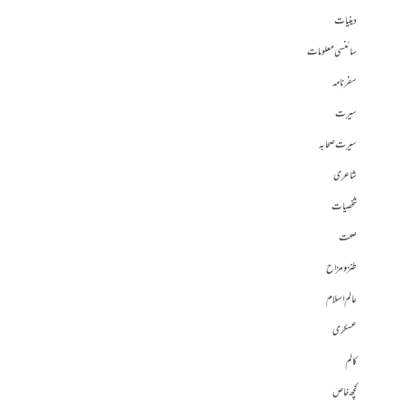
دینیات
سائنسی معلومات
سفرنامہ
سیرت
سیرت صحابہ
شاعری
شخصیات
صحت
طنز و مزاح
عالم اسلام
عسکری
کالم
کچھ خاص