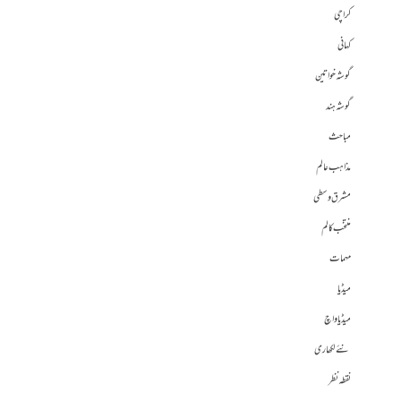
کراچی
کہانی
گوشہ خواتین
گوشہ ہند
مباحث
مذاہب عالم
مشرق وسطی
منتخب کالم
مہمات
میڈیا
میڈیا واچ
نئے لکھاری
نقطہ نظر