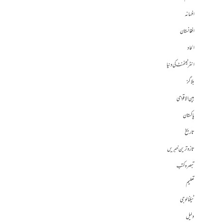
افسانہ
افغانستان
الحاد
انٹرٹینمنٹ کی دنیا
بلاگز
بین الاقوامی
پاکستان
تاریخ
تازہ ترین خبریں
تبصرہ کتب
تعلیم
ٹیکنالوجی
دلیل