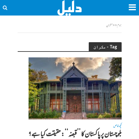
ہوم
<<
مکران
Tag - مکران
کچھ خاص
بلوچستان پر پاکستان کا ’’قبضہ‘‘: حقیقت کیا ہے؟