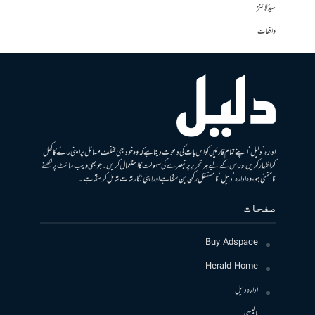
ہیڈلائنز
واقعات
ادارہ ’دلیل‘ اپنے تمام قارئین کو اس بات کی دعوت دیتا ہے کہ وہ خود بھی مختلف مسائل پر اپنی رائے کا کھل
کر اظہار کریں اور اس کے لیے ہر تحریر پر تبصرے کی سہولت کا استعمال کریں۔ جو بھی ویب سائٹ پر لکھنے
کا متمنی ہو، وہ ادارہ ’دلیل‘ کا مستقل رکن بن سکتا ہے اور اپنی نگارشات شامل کرسکتا ہے۔
صفحات
Buy Adspace
Herald Home
ادارہ دلیل
پالیسی