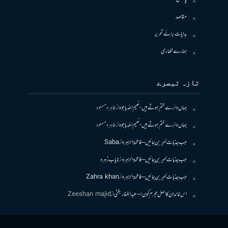
مقاصد
ہدایات برائے تحریر
ہمارے لکھاری
تازہ تبصرے
جہاں دائرے ختم ہوتے ہیں- نعیم اللہ باجوہ
از
طاہرہ مسعود
جہاں دائرے ختم ہوتے ہیں- نعیم اللہ باجوہ
از
طاہرہ مسعود
جب جذبات خبر بن جائیں – فاطمۃالزہرہ
از
Saba
جب جذبات خبر بن جائیں – فاطمۃالزہرہ
از
نایاب زہرہ
جب جذبات خبر بن جائیں – فاطمۃالزہرہ
از
Zahra khan
اس خاندان کا اصل مجرم کون! – عبدالغفار بگٹی
از
Zeeshan majid