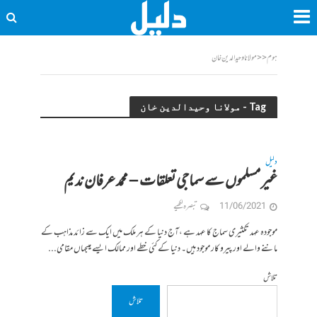
ہوم
<<
مولانا وحیدالدین خان
Tag - مولانا وحیدالدین خان
دلیل
غیر مسلموں سے سماجی تعلقات – محمد عرفان ندیم
11/06/2021
تبصرہ لکھیے
موجودہ عہد تکثیری سماج کا عہد ہے ،آج دنیا کے ہر ملک میں ایک سے زائد مذاہب کے
ماننے والے اور پیرو کار موجود ہیں۔ دنیا کے کئی خطے اور ممالک ایسے ہیںجہاں مقامی...
تلاش
تلاش