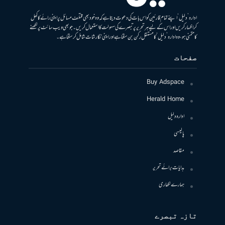
ادارہ ’دلیل‘ اپنے تمام قارئین کو اس بات کی دعوت دیتا ہے کہ وہ خود بھی مختلف مسائل پر اپنی رائے کا کھل
کر اظہار کریں اور اس کے لیے ہر تحریر پر تبصرے کی سہولت کا استعمال کریں۔ جو بھی ویب سائٹ پر لکھنے
کا متمنی ہو، وہ ادارہ ’دلیل‘ کا مستقل رکن بن سکتا ہے اور اپنی نگارشات شامل کرسکتا ہے۔
صفحات
Buy Adspace
Herald Home
ادارہ دلیل
پالیسی
مقاصد
ہدایات برائے تحریر
ہمارے لکھاری
تازہ تبصرے