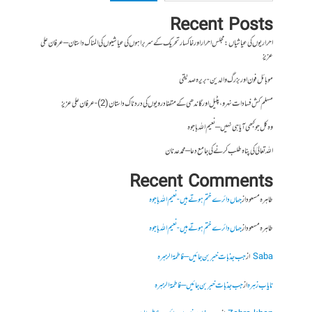
Recent Posts
احراریوں کی عیاشیاں : مجلس احرار اور خاکسار تحریک کے سربراہوں کی عیاشیوں کی المناک داستان – عرفان علی
عزیز
موبائل فون اور بزرگ والدین- بریرہ صدیقی
مسلم کش فسادات نہرو، پٹیل اور گاندھی کے متضاد رویوں کی درد ناک داستان (2)- عرفان علی عزیز
وہ کل جو کبھی آیا ہی نہیں – نعیم اللہ باجوہ
اللہ تعالیٰ کی پناہ طلب کرنے کی جامع دعا – محمد عدنان
Recent Comments
طاہرہ مسعود
از
جہاں دائرے ختم ہوتے ہیں- نعیم اللہ باجوہ
طاہرہ مسعود
از
جہاں دائرے ختم ہوتے ہیں- نعیم اللہ باجوہ
Saba
از
جب جذبات خبر بن جائیں – فاطمۃالزہرہ
نایاب زہرہ
از
جب جذبات خبر بن جائیں – فاطمۃالزہرہ