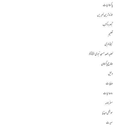
پاکستانیات
تازہ ترین خبریں
تبصرہ کتب
تعلیم
ٹیکنالوجی
خطبہ جمعہ مسجد نبوی ﷺ
دفاع پاکستان
دلیل
دینیات
روحانیات
سفرنامہ
سوشل میڈیا
سیرت