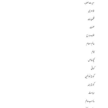
سیرت صحابہ
شاعری
شخصیات
صحت
طنز و مزاح
عالم اسلام
کالم
کچھ خاص
کہانی
گوشہ خواتین
گوشہ ہند
مباحث
مذاہب عالم