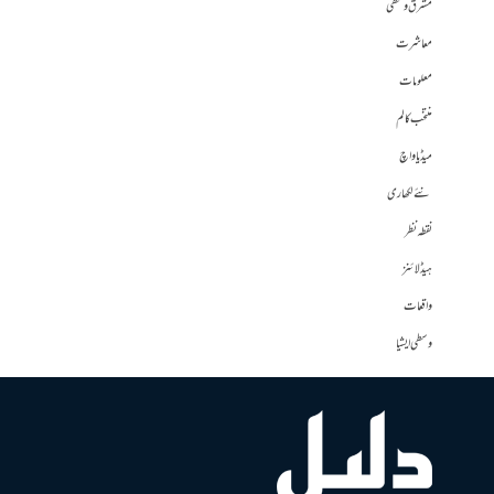
مشرق وسطی
معاشرت
معلومات
منتخب کالم
میڈیا واچ
نئے لکھاری
نقطہ نظر
ہیڈلائنز
واقعات
وسطی ایشیا