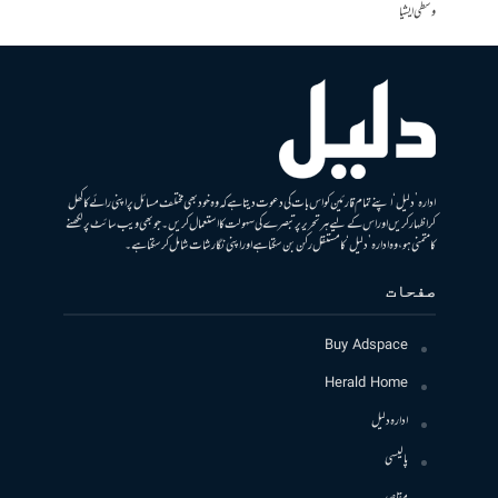
وسطی ایشیا
ادارہ ’دلیل‘ اپنے تمام قارئین کو اس بات کی دعوت دیتا ہے کہ وہ خود بھی مختلف مسائل پر اپنی رائے کا کھل
کر اظہار کریں اور اس کے لیے ہر تحریر پر تبصرے کی سہولت کا استعمال کریں۔ جو بھی ویب سائٹ پر لکھنے
کا متمنی ہو، وہ ادارہ ’دلیل‘ کا مستقل رکن بن سکتا ہے اور اپنی نگارشات شامل کرسکتا ہے۔
صفحات
Buy Adspace
Herald Home
ادارہ دلیل
پالیسی
مقاصد