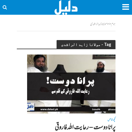
ہوم
<<
مولانا زاہد الراشدی
Tag - مولانا زاہد الراشدی
کچھ خاص
پرانا دوست – رعایت اللہ فاروقی