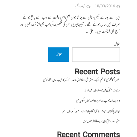
10/03/2016
تبصرہ لکھیے
میں اسے پورے تیس سال سے جانتا ہوں یعنی اس وقت سے جب اسے بالغ ہوئے
صرف تین سال ہوئے تھے۔ تین چیزیں اس کی شخصیت کی تب بھی شناخت تھیں اور
آج بھی شناخت ہیں۔ اعلیٰ...
تلاش
تلاش
Recent Posts
عصرِ نو کا فکری تلاطم: ایک سقراطی و افلاطونی محاکمہ – ڈاکٹر محمد طیب خان سنگھانوی
رنجیت سنگھ کی فوج – عرفان علی عزیز
وجودِ خدا، مذہب اور موجودہ صورتحال- کبیر علی
ایران پاکستان سمیت دفاعی اتحاد چاہتا ہے – میر افسر امان،میر
حتی النصر ، حتی القدس – ڈاکٹر تصور بھٹہ
Recent Comments