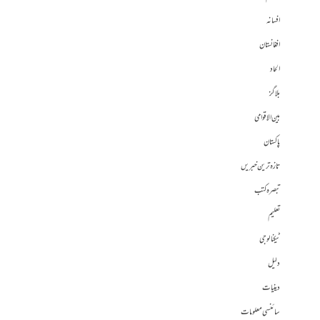
افسانہ
افغانستان
الحاد
بلاگز
بین الاقوامی
پاکستان
تازہ ترین خبریں
تبصرہ کتب
تعلیم
ٹیکنالوجی
دلیل
دینیات
سائنسی معلومات