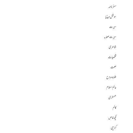
سفرنامہ
سوشل میڈیا
سیرت
سیرت صحابہ
شاعری
شخصیات
صحت
طنز و مزاح
عالم اسلام
عسکری
کالم
کچھ خاص
کراچی