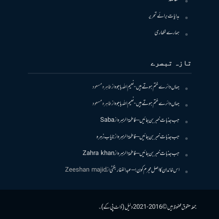
ہدایات برائے تحریر
ہمارے لکھاری
تازہ تبصرے
جہاں دائرے ختم ہوتے ہیں- نعیم اللہ باجوہ
از
طاہرہ مسعود
جہاں دائرے ختم ہوتے ہیں- نعیم اللہ باجوہ
از
طاہرہ مسعود
جب جذبات خبر بن جائیں – فاطمۃالزہرہ
از
Saba
جب جذبات خبر بن جائیں – فاطمۃالزہرہ
از
نایاب زہرہ
جب جذبات خبر بن جائیں – فاطمۃالزہرہ
از
Zahra khan
اس خاندان کا اصل مجرم کون! – عبدالغفار بگٹی
از
Zeeshan majid
جملہ حقوق محفوظ ہیں © 2016-2021 دلیل (ڈاٹ پی کے)۔