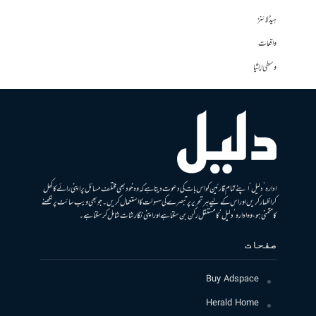
ہیڈلائنز
واقعات
وسطی ایشیا
ادارہ ’دلیل‘ اپنے تمام قارئین کو اس بات کی دعوت دیتا ہے کہ وہ خود بھی مختلف مسائل پر اپنی رائے کا کھل
کر اظہار کریں اور اس کے لیے ہر تحریر پر تبصرے کی سہولت کا استعمال کریں۔ جو بھی ویب سائٹ پر لکھنے
کا متمنی ہو، وہ ادارہ ’دلیل‘ کا مستقل رکن بن سکتا ہے اور اپنی نگارشات شامل کرسکتا ہے۔
صفحات
Buy Adspace
Herald Home