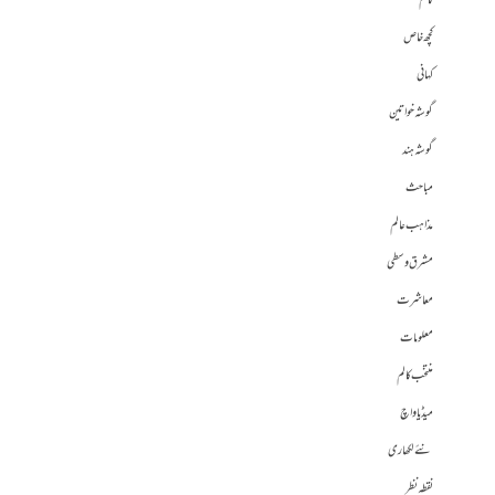
کالم
کچھ خاص
کہانی
گوشہ خواتین
گوشہ ہند
مباحث
مذاہب عالم
مشرق وسطی
معاشرت
معلومات
منتخب کالم
میڈیا واچ
نئے لکھاری
نقطہ نظر