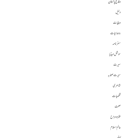
دفاع پاکستان
دلیل
دینیات
روحانیات
سفرنامہ
سوشل میڈیا
سیرت
سیرت صحابہ
شاعری
شخصیات
صحت
طنز و مزاح
عالم اسلام