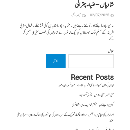
شادیاں – ضیاء چترالی
02/07/2025
تبصرہ لکھیے
عالمی ریکارڈ بنتے اور ٹوٹتے رہتے ہیں۔ مگر یہ ریکارڈ شاید ہی کوئی توڑ سکے۔شمال مغربی
افریقہ کے مسلم ملک موریطانیہ کی ایک خاتون نے شادیوں کی نصف سنچری مکمل کر
کے...
تلاش
تلاش
Recent Posts
ایران پاکستان سمیت دفاعی اتحاد چاہتا ہے – میر افسر امان،میر
حتی النصر ، حتی القدس – ڈاکٹر تصور بھٹہ
گواہی دیتے دریا – ڈاکٹر محمد طیب خان سنگھانوی
احراریوں کی عیاشیاں : مجلس احرار اور خاکسار تحریک کے سربراہوں کی عیاشیوں کی المناک داستان – عرفان علی
عزیز