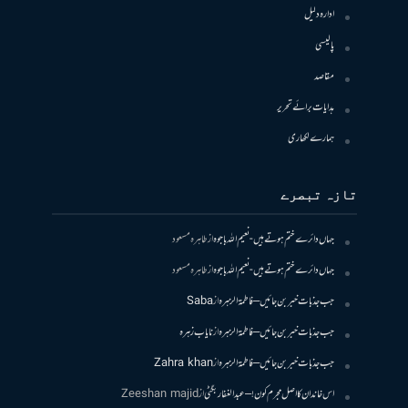
ادارہ دلیل
پالیسی
مقاصد
ہدایات برائے تحریر
ہمارے لکھاری
تازہ تبصرے
جہاں دائرے ختم ہوتے ہیں- نعیم اللہ باجوہ
از
طاہرہ مسعود
جہاں دائرے ختم ہوتے ہیں- نعیم اللہ باجوہ
از
طاہرہ مسعود
جب جذبات خبر بن جائیں – فاطمۃالزہرہ
از
Saba
جب جذبات خبر بن جائیں – فاطمۃالزہرہ
از
نایاب زہرہ
جب جذبات خبر بن جائیں – فاطمۃالزہرہ
از
Zahra khan
اس خاندان کا اصل مجرم کون! – عبدالغفار بگٹی
از
Zeeshan majid