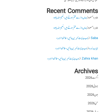
موبائل فون اور بزرگ والدین- بریرہ صدیقی
Recent Comments
طاہرہ مسعود
از
جہاں دائرے ختم ہوتے ہیں- نعیم اللہ باجوہ
طاہرہ مسعود
از
جہاں دائرے ختم ہوتے ہیں- نعیم اللہ باجوہ
Saba
از
جب جذبات خبر بن جائیں – فاطمۃالزہرہ
نایاب زہرہ
از
جب جذبات خبر بن جائیں – فاطمۃالزہرہ
Zahra khan
از
جب جذبات خبر بن جائیں – فاطمۃالزہرہ
Archives
اگست 2026
جولائی 2026
جون 2026
مئی 2026