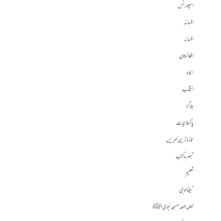
اسپورٹس
افسانہ
افسانہ
افغانستان
الحاد
انتخاب
بلاگز
پاکستانیات
تازہ ترین خبریں
تبصرہ کتب
تعلیم
ٹیکنالوجی
خطبہ جمعہ مسجد نبوی ﷺ