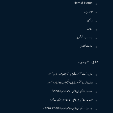
Herald Home
ادارہ دلیل
پالیسی
مقاصد
ہدایات برائے تحریر
ہمارے لکھاری
تازہ تبصرے
جہاں دائرے ختم ہوتے ہیں- نعیم اللہ باجوہ
از
طاہرہ مسعود
جہاں دائرے ختم ہوتے ہیں- نعیم اللہ باجوہ
از
طاہرہ مسعود
جب جذبات خبر بن جائیں – فاطمۃالزہرہ
از
Saba
جب جذبات خبر بن جائیں – فاطمۃالزہرہ
از
نایاب زہرہ
جب جذبات خبر بن جائیں – فاطمۃالزہرہ
از
Zahra khan