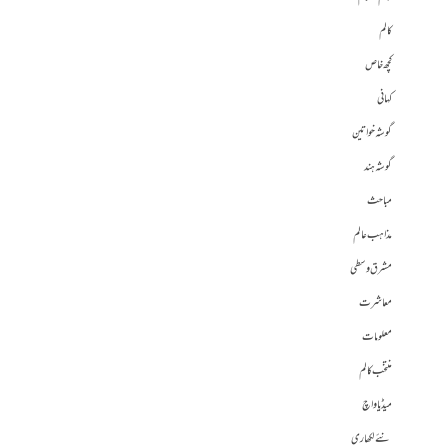
کالم
کچھ خاص
کہانی
گوشہ خواتین
گوشہ ہند
مباحث
مذاہب عالم
مشرق وسطی
معاشرت
معلومات
منتخب کالم
میڈیا واچ
نئے لکھاری