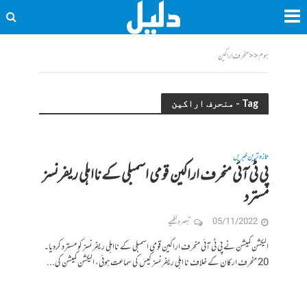
ہوم
<<
منحرف اراکین
Tag - منحرف اراکین
تازہ ترین خبریں
پی ٹی آئی منحرف اراکین قومی اسمبلی کے نااہلی ریفرنسز
مسترد
05/11/2022
تبصرہ لکھیے
الیکشن کمیشن نے پی ٹی آئی منحرف اراکین قومی اسمبلی کے نااہلی ریفرنسز کو مسترد کردیا۔
20 منحرف ارکان کے خلاف نا اہلی ریفرنسز کیس کی سماعت ہوئی، الیکشن کمیشن کی...