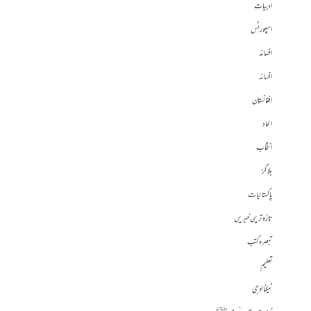
ادبیات
اسپورٹس
افسانہ
افسانہ
افغانستان
الحاد
انتخاب
بلاگز
پاکستانیات
تازہ ترین خبریں
تبصرہ کتب
تعلیم
ٹیکنالوجی