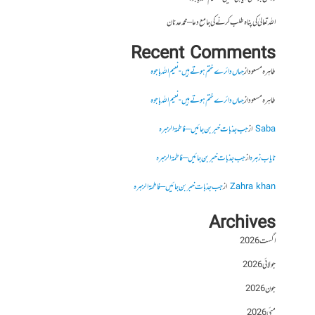
اللہ تعالیٰ کی پناہ طلب کرنے کی جامع دعا – محمد عدنان
Recent Comments
طاہرہ مسعود
از
جہاں دائرے ختم ہوتے ہیں- نعیم اللہ باجوہ
طاہرہ مسعود
از
جہاں دائرے ختم ہوتے ہیں- نعیم اللہ باجوہ
Saba
از
جب جذبات خبر بن جائیں – فاطمۃالزہرہ
نایاب زہرہ
از
جب جذبات خبر بن جائیں – فاطمۃالزہرہ
Zahra khan
از
جب جذبات خبر بن جائیں – فاطمۃالزہرہ
Archives
اگست 2026
جولائی 2026
جون 2026
مئی 2026