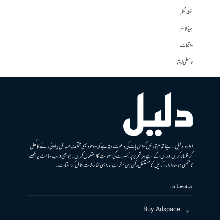
نقطہ نظر
ہیڈلائنز
واقعات
وسطی ایشیا
ادارہ ’دلیل‘ اپنے تمام قارئین کو اس بات کی دعوت دیتا ہے کہ وہ خود بھی مختلف مسائل پر اپنی رائے کا کھل
کر اظہار کریں اور اس کے لیے ہر تحریر پر تبصرے کی سہولت کا استعمال کریں۔ جو بھی ویب سائٹ پر لکھنے
کا متمنی ہو، وہ ادارہ ’دلیل‘ کا مستقل رکن بن سکتا ہے اور اپنی نگارشات شامل کرسکتا ہے۔
صفحات
Buy Adspace