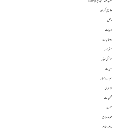
خطبہ جمعہ مسجد نبوی ﷺ
دفاع پاکستان
دلیل
دینیات
روحانیات
سفرنامہ
سوشل میڈیا
سیرت
سیرت صحابہ
شاعری
شخصیات
صحت
طنز و مزاح
عالم اسلام