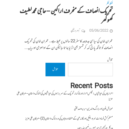
نقطہ نظر
تحریک انصاف کے منحرف اراکین – حاجی محمد لطیف
کھوکھر
05/06/2022
تبصرہ لکھیے
عمران خان کی سیاسی جدوجہد کا سفر 22 سالوں پر محیط ہے ۔ عمران خان کی تحریک
انصاف کو تانگہ پارٹی کہہ کر تمسخر بھی اڑایا جا تا رہا لیکن ان کے اوالعزمی اور پایہ...
تلاش
تلاش
Recent Posts
احراریوں کی عیاشیاں : مجلس احرار اور خاکسار تحریک کے سربراہوں کی عیاشیوں کی المناک داستان – عرفان علی
عزیز
موبائل فون اور بزرگ والدین- بریرہ صدیقی
مسلم کش فسادات نہرو، پٹیل اور گاندھی کے متضاد رویوں کی درد ناک داستان (2)- عرفان علی عزیز
وہ کل جو کبھی آیا ہی نہیں – نعیم اللہ باجوہ