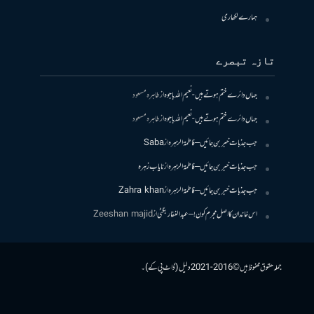
ہمارے لکھاری
تازہ تبصرے
جہاں دائرے ختم ہوتے ہیں- نعیم اللہ باجوہ
از
طاہرہ مسعود
جہاں دائرے ختم ہوتے ہیں- نعیم اللہ باجوہ
از
طاہرہ مسعود
جب جذبات خبر بن جائیں – فاطمۃالزہرہ
از
Saba
جب جذبات خبر بن جائیں – فاطمۃالزہرہ
از
نایاب زہرہ
جب جذبات خبر بن جائیں – فاطمۃالزہرہ
از
Zahra khan
اس خاندان کا اصل مجرم کون! – عبدالغفار بگٹی
از
Zeeshan majid
جملہ حقوق محفوظ ہیں © 2016-2021 دلیل (ڈاٹ پی کے)۔