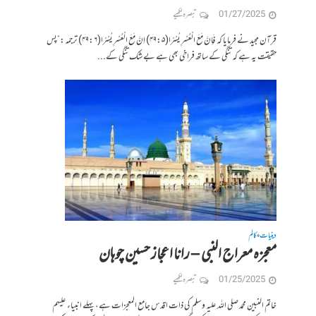
01/27/2025
تبصرہ لکھیے
قرآن مجید نے فرمایا کہ فَاِنَّ مَعَ الْعُسْرِ یُسْرًا(۴۹:۵) اِنَّ مَعَ الْعُسْرِ یُسْرًا(۴۹:۶) ترجمہ:”پس
حقیقت یہ ہے کہ تنگی کے ساتھ فراخی بھی ہے بے شک تنگی کے...
دینیات
کالم
•
معجزہ معراج النبی – رانا اعجاز حسین چوہان
01/25/2025
تبصرہ لکھیے
خاتم النبین محمد صلی اللہ علیہ و سلم کی ذات اقدس جامع المعجزات ہے، پہلے انبیاء علیہم