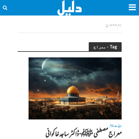
ہوم
<<
معراج
Tag - معراج
دینیات
کالم
•
معراج مصطفی ﷺ- ڈاکٹر ساجد خاکوانی