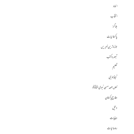
الحاد
انتخاب
بلاگز
پاکستانیات
تازہ ترین خبریں
تبصرہ کتب
تعلیم
ٹیکنالوجی
خطبہ جمعہ مسجد نبوی ﷺ
دفاع پاکستان
دلیل
دینیات
روحانیات