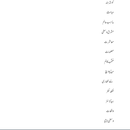
گوشہ ہند
مباحث
مذاہب عالم
مشرق وسطی
معاشرت
معلومات
منتخب کالم
میڈیا واچ
نئے لکھاری
نقطہ نظر
ہیڈلائنز
واقعات
وسطی ایشیا