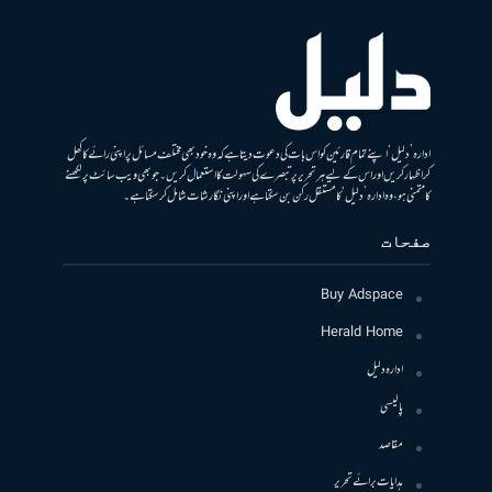
ادارہ ’دلیل‘ اپنے تمام قارئین کو اس بات کی دعوت دیتا ہے کہ وہ خود بھی مختلف مسائل پر اپنی رائے کا کھل
کر اظہار کریں اور اس کے لیے ہر تحریر پر تبصرے کی سہولت کا استعمال کریں۔ جو بھی ویب سائٹ پر لکھنے
کا متمنی ہو، وہ ادارہ ’دلیل‘ کا مستقل رکن بن سکتا ہے اور اپنی نگارشات شامل کرسکتا ہے۔
صفحات
Buy Adspace
Herald Home
ادارہ دلیل
پالیسی
مقاصد
ہدایات برائے تحریر