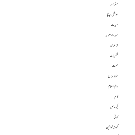
سفرنامہ
سوشل میڈیا
سیرت
سیرت صحابہ
شاعری
شخصیات
صحت
طنز و مزاح
عالم اسلام
کالم
کچھ خاص
کہانی
گوشہ خواتین