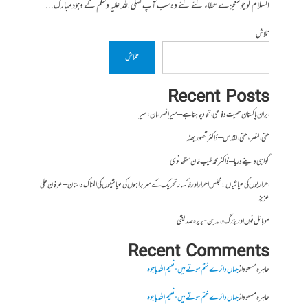
السلام کو جو معجزے عطاء کئے گئے وہ سب آپ صلی اللہ علیہ وسلم کے وجود مبارک...
تلاش
تلاش
Recent Posts
ایران پاکستان سمیت دفاعی اتحاد چاہتا ہے – میر افسر امان،میر
حتی النصر ، حتی القدس – ڈاکٹر تصور بھٹہ
گواہی دیتے دریا – ڈاکٹر محمد طیب خان سنگھانوی
احراریوں کی عیاشیاں : مجلس احرار اور خاکسار تحریک کے سربراہوں کی عیاشیوں کی المناک داستان – عرفان علی
عزیز
موبائل فون اور بزرگ والدین- بریرہ صدیقی
Recent Comments
طاہرہ مسعود
از
جہاں دائرے ختم ہوتے ہیں- نعیم اللہ باجوہ
طاہرہ مسعود
از
جہاں دائرے ختم ہوتے ہیں- نعیم اللہ باجوہ