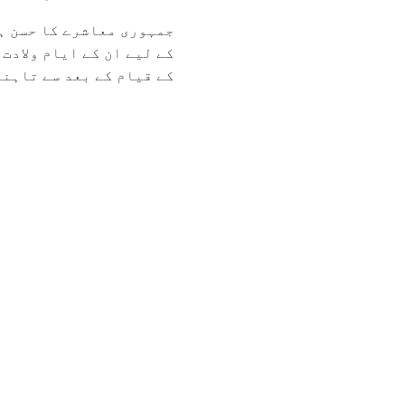
جمہوری معاشرے کا حسن ہ
کے لیے ان کے ایام ولاد
کے قیام کے بعد سے تاہنوز