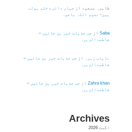
طاہرہ مسعود
از
جہاں دائرے ختم ہوتے
ہیں- نعیم اللہ باجوہ
Saba
از
جب جذبات خبر بن جائیں –
فاطمۃالزہرہ
نایاب زہرہ
از
جب جذبات خبر بن جائیں –
فاطمۃالزہرہ
Zahra khan
از
جب جذبات خبر بن جائیں –
فاطمۃالزہرہ
Archives
اگست 2026