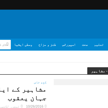
تعلیم
صحت
اسپورٹس
طنز و مزاح
وسطی ایشیا
کچھ خاص
مشاہیر کے ایام
جہان یعقوب
10/26/2016
تبصرہ لکھیے