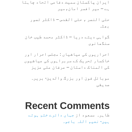
ایران پاکستان سمیت دفاعی اتحاد چاہتا
ہے – میر افسر امان،میر
حتی النصر ، حتی القدس – ڈاکٹر تصور
بھٹہ
گواہی دیتے دریا – ڈاکٹر محمد طیب خان
سنگھانوی
احراریوں کی عیاشیاں : مجلس احرار اور
خاکسار تحریک کے سربراہوں کی عیاشیوں
کی المناک داستان – عرفان علی عزیز
موبائل فون اور بزرگ والدین- بریرہ
صدیقی
Recent Comments
طاہرہ مسعود
از
جہاں دائرے ختم ہوتے
ہیں- نعیم اللہ باجوہ