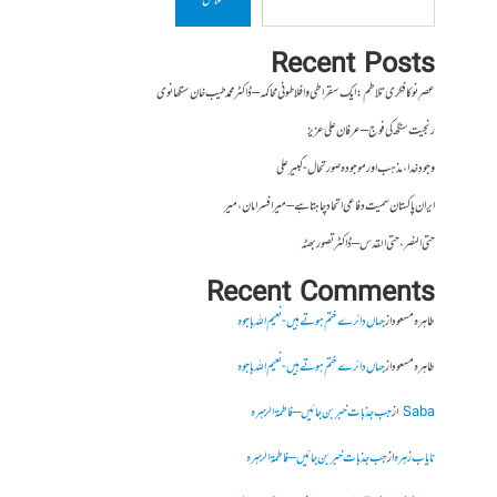
تلاش
Recent Posts
عصرِ نو کا فکری تلاطم: ایک سقراطی و افلاطونی محاکمہ – ڈاکٹر محمد طیب خان سنگھانوی
رنجیت سنگھ کی فوج – عرفان علی عزیز
وجودِ خدا، مذہب اور موجودہ صورتحال- کبیر علی
ایران پاکستان سمیت دفاعی اتحاد چاہتا ہے – میر افسر امان،میر
حتی النصر ، حتی القدس – ڈاکٹر تصور بھٹہ
Recent Comments
طاہرہ مسعود
از
جہاں دائرے ختم ہوتے ہیں- نعیم اللہ باجوہ
طاہرہ مسعود
از
جہاں دائرے ختم ہوتے ہیں- نعیم اللہ باجوہ
Saba
از
جب جذبات خبر بن جائیں – فاطمۃالزہرہ
نایاب زہرہ
از
جب جذبات خبر بن جائیں – فاطمۃالزہرہ