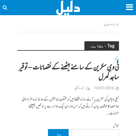
ہوم
<<
مشاہدہ
Tag - مشاہدہ
بلاگز
ٹی وی سکرین کے سامنے بیٹھنے کے نقصانات – توقیر
ساجد کھرل
10/01/2016
تبصرہ لکھیے
ٹیلی ویژن کی سکرین پر آئے روز دیکھتے ہیں کہ مختلف جماعتوں کے دو نمائندہ افراد اپنی
جماعت کا موقف بیان کرتے ہیں کہ اس دوران ایک دوسرے پر بوتلیں پھینکنے،
الزامات...
تلاش