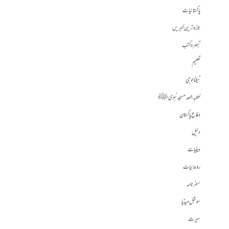
پاکستانیات
تازہ ترین خبریں
تبصرہ کتب
تعلیم
ٹیکنالوجی
خطبہ جمعہ مسجد نبوی ﷺ
دفاع پاکستان
دلیل
دینیات
روحانیات
سفرنامہ
سوشل میڈیا
سیرت