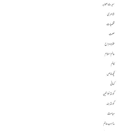
سیرت صحابہ
شاعری
شخصیات
صحت
طنز و مزاح
عالم اسلام
کالم
کچھ خاص
کہانی
گوشہ خواتین
گوشہ ہند
مباحث
مذاہب عالم