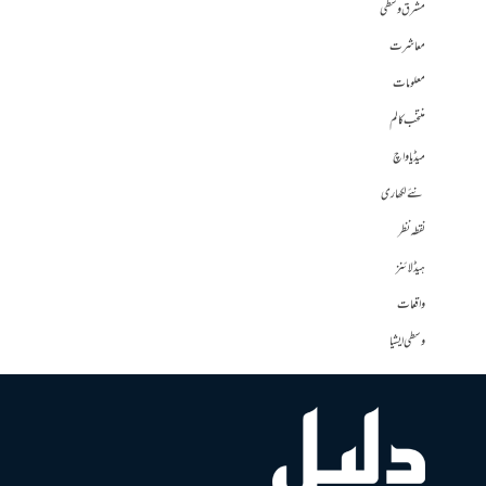
مشرق وسطی
معاشرت
معلومات
منتخب کالم
میڈیا واچ
نئے لکھاری
نقطہ نظر
ہیڈلائنز
واقعات
وسطی ایشیا