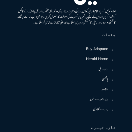
ادارہ ’دلیل‘ اپنے تمام قارئین کو اس بات کی دعوت دیتا ہے کہ وہ خود بھی مختلف مسائل پر اپنی رائے کا کھل
کر اظہار کریں اور اس کے لیے ہر تحریر پر تبصرے کی سہولت کا استعمال کریں۔ جو بھی ویب سائٹ پر لکھنے
کا متمنی ہو، وہ ادارہ ’دلیل‘ کا مستقل رکن بن سکتا ہے اور اپنی نگارشات شامل کرسکتا ہے۔
صفحات
Buy Adspace
Herald Home
ادارہ دلیل
پالیسی
مقاصد
ہدایات برائے تحریر
ہمارے لکھاری
تازہ تبصرے