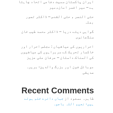
ایران پاکستان سمیت دفاعی اتحاد چاہتا
ہے – میر افسر امان،میر
حتی النصر ، حتی القدس – ڈاکٹر تصور
بھٹہ
گواہی دیتے دریا – ڈاکٹر محمد طیب خان
سنگھانوی
احراریوں کی عیاشیاں : مجلس احرار اور
خاکسار تحریک کے سربراہوں کی عیاشیوں
کی المناک داستان – عرفان علی عزیز
موبائل فون اور بزرگ والدین- بریرہ
صدیقی
Recent Comments
طاہرہ مسعود
از
جہاں دائرے ختم ہوتے
ہیں- نعیم اللہ باجوہ