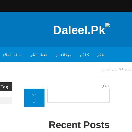
بلاگز
کالم
ہیڈلائنز
نقطہ نظر
عالم اسلام
ہوم
<<
مسولینی
تلاش
Tag - مسولینی
تلا
ش
Recent Posts