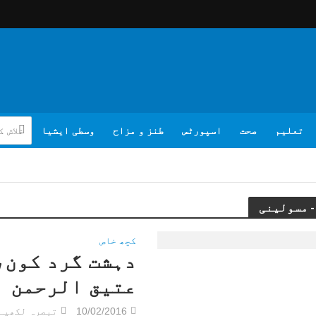
تعلیم
صحت
اسپورٹس
طنز و مزاح
وسطی ایشیا
کچھ خاص
دہشت گرد کون،
عتیق الرحمن
10/02/2016
تبصرہ لکھیے