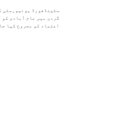
سٹینڈفورڈ یونیورسٹی کے
گردی میں عام آبادی کو 
اعتماد کو مجروح کیا جات