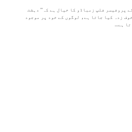
 پروفیسر فلپ زمباڈو کا خیال ہے کہ’’ دہشت
خوف زدہ کیا جاتا ہے، لوگوں کے خود پر موجود
ا ہے...