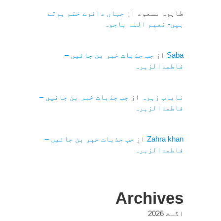
طاہرہ مسعود
از
جہاں دائرے ختم ہوتے
ہیں- نعیم اللہ باجوہ
Saba
از
جب جذبات خبر بن جائیں –
فاطمۃالزہرہ
نایاب زہرہ
از
جب جذبات خبر بن جائیں –
فاطمۃالزہرہ
Zahra khan
از
جب جذبات خبر بن جائیں –
فاطمۃالزہرہ
Archives
اگست 2026