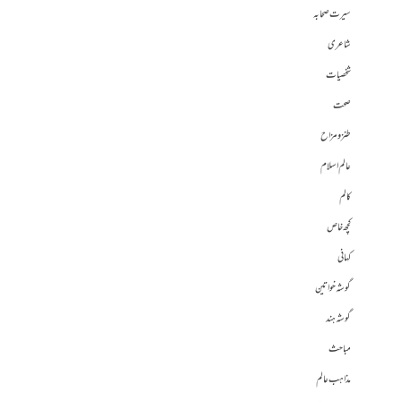
سیرت صحابہ
شاعری
شخصیات
صحت
طنز و مزاح
عالم اسلام
کالم
کچھ خاص
کہانی
گوشہ خواتین
گوشہ ہند
مباحث
مذاہب عالم