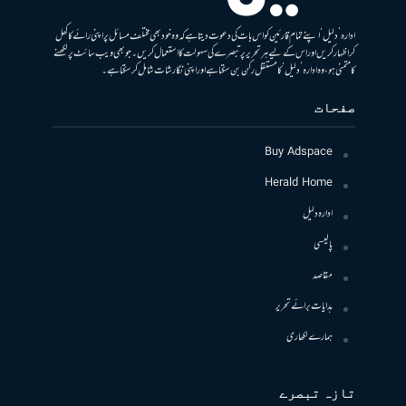
ادارہ ’دلیل‘ اپنے تمام قارئین کو اس بات کی دعوت دیتا ہے کہ وہ خود بھی مختلف مسائل پر اپنی رائے کا کھل
کر اظہار کریں اور اس کے لیے ہر تحریر پر تبصرے کی سہولت کا استعمال کریں۔ جو بھی ویب سائٹ پر لکھنے
کا متمنی ہو، وہ ادارہ ’دلیل‘ کا مستقل رکن بن سکتا ہے اور اپنی نگارشات شامل کرسکتا ہے۔
صفحات
Buy Adspace
Herald Home
ادارہ دلیل
پالیسی
مقاصد
ہدایات برائے تحریر
ہمارے لکھاری
تازہ تبصرے