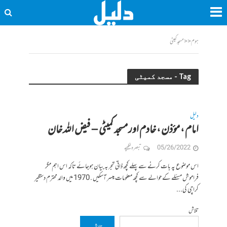
ہوم
<<
مسجد کمیٹی
Tag - مسجد کمیٹی
دلیل
امام ، مؤذن ، خادم اور مسجد کمیٹی – فیض اللہ خان
05/26/2022
تبصرہ لکھیے
اس موضوع پہ بات کرنے سے پہلے کچھ ذاتی تجربہ بیان ہوجائے تاکہ اس اہم مگر
فراموش مسئلے کے حوالے سے کچھ معلومات میسر آسکیں . 1970 میں والد محترم دستگیر
کراچی کی...
تلاش