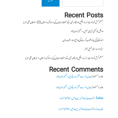
تلاش
Recent Posts
مسلم کش فسادات نہرو، پٹیل اور گاندھی کے متضاد رویوں کی درد ناک داستان (2)- عرفان علی عزیز
وہ کل جو کبھی آیا ہی نہیں – نعیم اللہ باجوہ
اللہ تعالیٰ کی پناہ طلب کرنے کی جامع دعا – محمد عدنان
ایٹوموسو – محمد جمیل اختر
مسلم کش فسادات : نہرو، پٹیل اور گاندھی کے متضاد رویوں کی درد ناک داستان – عرفان علی عزیز
Recent Comments
طاہرہ مسعود
از
جہاں دائرے ختم ہوتے ہیں- نعیم اللہ باجوہ
طاہرہ مسعود
از
جہاں دائرے ختم ہوتے ہیں- نعیم اللہ باجوہ
Saba
از
جب جذبات خبر بن جائیں – فاطمۃالزہرہ
نایاب زہرہ
از
جب جذبات خبر بن جائیں – فاطمۃالزہرہ