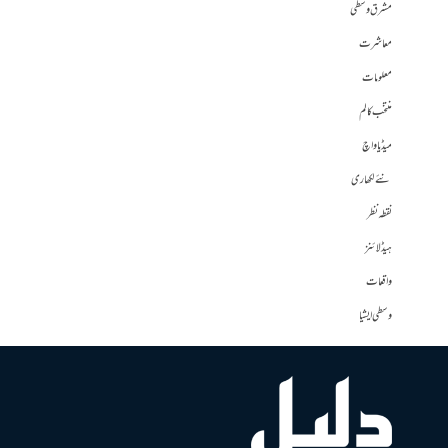
مشرق وسطی
معاشرت
معلومات
منتخب کالم
میڈیا واچ
نئے لکھاری
نقطہ نظر
ہیڈلائنز
واقعات
وسطی ایشیا