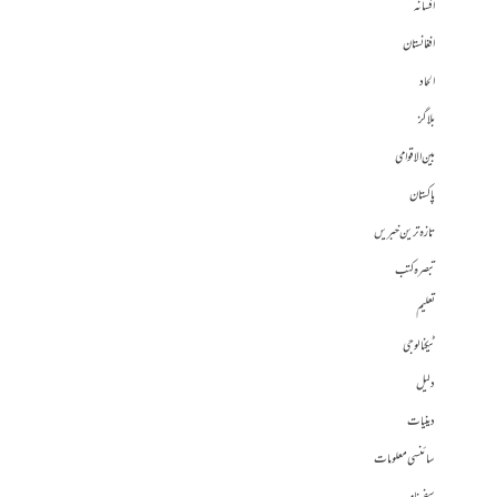
افسانہ
افغانستان
الحاد
بلاگز
بین الاقوامی
پاکستان
تازہ ترین خبریں
تبصرہ کتب
تعلیم
ٹیکنالوجی
دلیل
دینیات
سائنسی معلومات