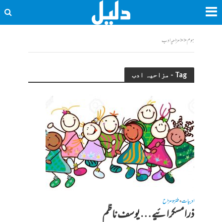
ہوم
<<
مزاحیہ ادب
Tag - مزاحیہ ادب
ادبیات
طنز و مزاح
•
ذرا مسکرائیے… یوسف ناظم