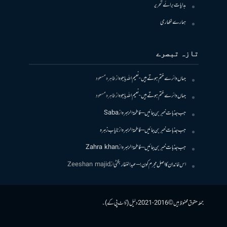
ہدایات برائے تحریر
ہمارے لکھاری
تازہ تبصرے
جہاں دائرے ختم ہوتے ہیں- نعیم اللہ باجوہ
از
طاہرہ مسعود
جہاں دائرے ختم ہوتے ہیں- نعیم اللہ باجوہ
از
طاہرہ مسعود
جب جذبات خبر بن جائیں – فاطمۃالزہرہ
از
Saba
جب جذبات خبر بن جائیں – فاطمۃالزہرہ
از
نایاب زہرہ
جب جذبات خبر بن جائیں – فاطمۃالزہرہ
از
Zahra khan
اس خاندان کا اصل مجرم کون! – عبدالغفار بگٹی
از
Zeeshan majid
جملہ حقوق محفوظ ہیں © 2016-2021 دلیل (ڈاٹ پی کے)۔