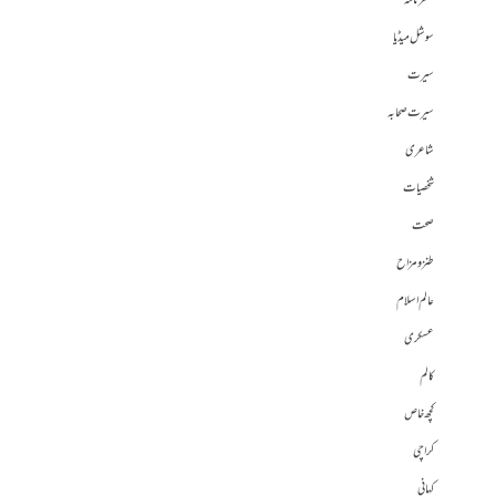
سفرنامہ
سوشل میڈیا
سیرت
سیرت صحابہ
شاعری
شخصیات
صحت
طنز و مزاح
عالم اسلام
عسکری
کالم
کچھ خاص
کراچی
کہانی