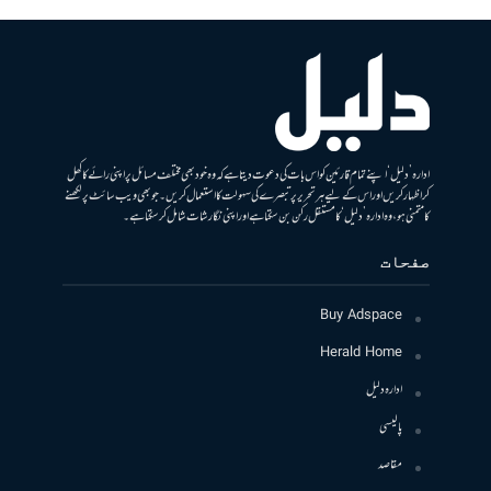
ادارہ ’دلیل‘ اپنے تمام قارئین کو اس بات کی دعوت دیتا ہے کہ وہ خود بھی مختلف مسائل پر اپنی رائے کا کھل
کر اظہار کریں اور اس کے لیے ہر تحریر پر تبصرے کی سہولت کا استعمال کریں۔ جو بھی ویب سائٹ پر لکھنے
کا متمنی ہو، وہ ادارہ ’دلیل‘ کا مستقل رکن بن سکتا ہے اور اپنی نگارشات شامل کرسکتا ہے۔
صفحات
Buy Adspace
Herald Home
ادارہ دلیل
پالیسی
مقاصد