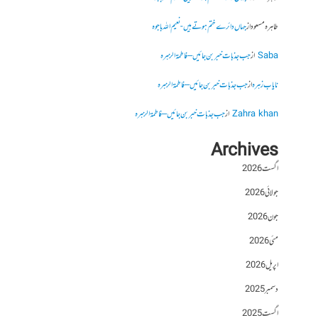
طاہرہ مسعود
از
جہاں دائرے ختم ہوتے ہیں- نعیم اللہ باجوہ
Saba
از
جب جذبات خبر بن جائیں – فاطمۃالزہرہ
نایاب زہرہ
از
جب جذبات خبر بن جائیں – فاطمۃالزہرہ
Zahra khan
از
جب جذبات خبر بن جائیں – فاطمۃالزہرہ
Archives
اگست 2026
جولائی 2026
جون 2026
مئی 2026
اپریل 2026
دسمبر 2025
اگست 2025