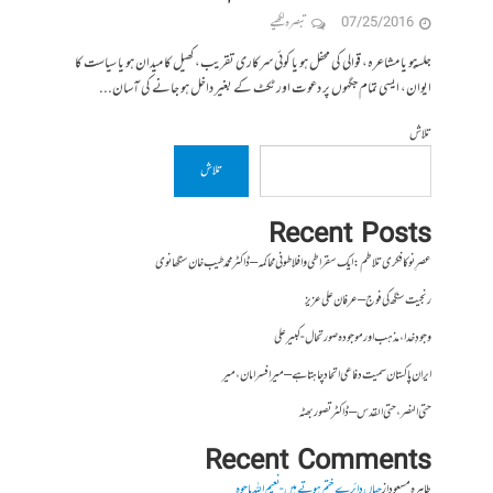
07/25/2016
تبصرہ لکھیے
جلسہ ہو یا مشاعرہ، قوالی کی محفل ہو یا کوئی سرکاری تقریب، کھیل کا میدان ہو یا سیاست کا
ایوان، ایسی تمام جگہوں پر دعوت اور ٹکٹ کے بغیر داخل ہو جانے کی آسان...
تلاش
تلاش
Recent Posts
عصرِ نو کا فکری تلاطم: ایک سقراطی و افلاطونی محاکمہ – ڈاکٹر محمد طیب خان سنگھانوی
رنجیت سنگھ کی فوج – عرفان علی عزیز
وجودِ خدا، مذہب اور موجودہ صورتحال- کبیر علی
ایران پاکستان سمیت دفاعی اتحاد چاہتا ہے – میر افسر امان،میر
حتی النصر ، حتی القدس – ڈاکٹر تصور بھٹہ
Recent Comments
طاہرہ مسعود
از
جہاں دائرے ختم ہوتے ہیں- نعیم اللہ باجوہ