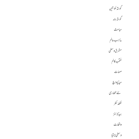
گوشہ خواتین
گوشہ ہند
مباحث
مذاہب عالم
مشرق وسطی
منتخب کالم
مہمات
میڈیا واچ
نئے لکھاری
نقطہ نظر
ہیڈلائنز
واقعات
وسطی ایشیا