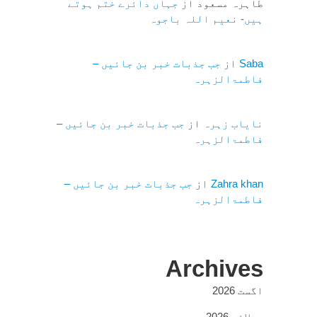
طاہرہ مسعود
از
جہاں دائرے ختم ہوتے
ہیں- نعیم اللہ باجوہ
Saba
از
جب جذبات خبر بن جائیں –
فاطمۃالزہرہ
نایاب زہرہ
از
جب جذبات خبر بن جائیں –
فاطمۃالزہرہ
Zahra khan
از
جب جذبات خبر بن جائیں –
فاطمۃالزہرہ
Archives
اگست 2026
جولائی 2026