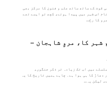
 قوت کے ساتھ ساتھ علم و فنون کا مرکز بھی
ام اس شہر میں پیدا ہوئے، کچھ تو ایسے تھے
و کا رخ...
شہر کا، مروِ شاہجان –
لسلے میں اب تک زیادہ تر ذکر جنگوں،
 دھاڑ کا ہی ہوا ہے۔ چاہے ہمیں تاریخ کا یہ
، لیکن یہ...