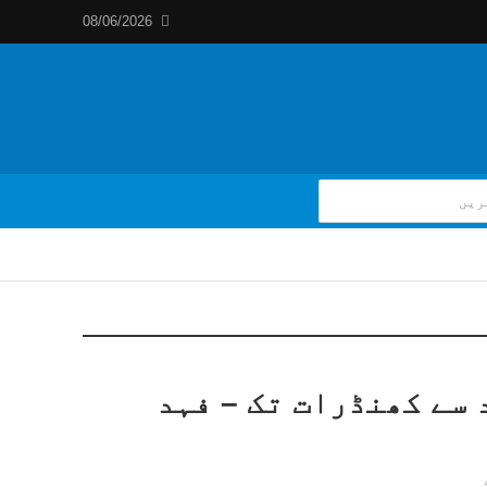
08/06/2026
د سے کھنڈرات تک – فہد