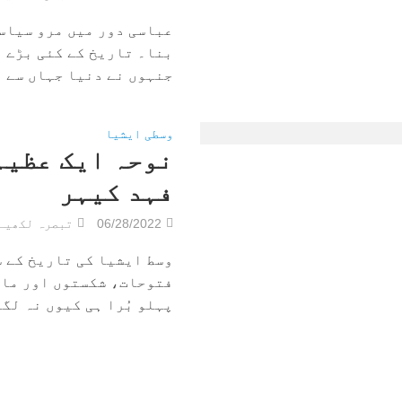
عباسی دور میں مرو سیاسی
بنا۔ تاریخ کے کئی بڑے ن
جنہوں نے دنیا جہاں سے مر
وسطی ایشیا
نوحہ ایک عظیم 
فہد کیہر
06/28/2022
تبصرہ لکھیے
وسط ایشیا کی تاریخ کے س
فتوحات، شکستوں اور مار
پہلو بُرا ہی کیوں نہ لگے