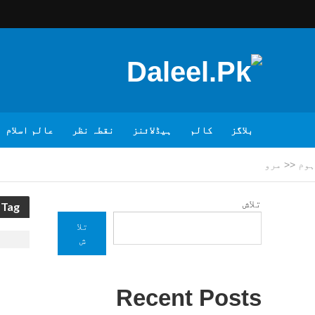
بلاگز
کالم
ہیڈلائنز
نقطہ نظر
عالم اسلام
ہوم
<<
مرو
تلاش
Tag - مرو
تلا
ش
Recent Posts