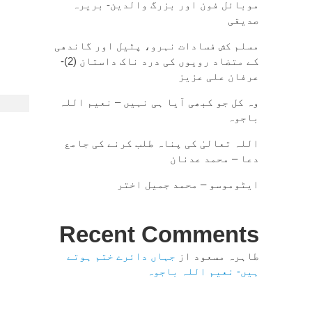
موبائل فون اور بزرگ والدین- بریرہ
صدیقی
مسلم کش فسادات نہرو، پٹیل اور گاندھی
کے متضاد رویوں کی درد ناک داستان (2)-
عرفان علی عزیز
وہ کل جو کبھی آیا ہی نہیں – نعیم اللہ
باجوہ
اللہ تعالیٰ کی پناہ طلب کرنے کی جامع
دعا – محمد عدنان
ایٹوموسو – محمد جمیل اختر
Recent Comments
طاہرہ مسعود
از
جہاں دائرے ختم ہوتے
ہیں- نعیم اللہ باجوہ