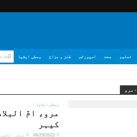
تعلیم
صحت
اسپورٹس
طنز و مزاح
وسطی ایشیا
وسطی ایشیا
مرو، امّ البلا
کیہر
06/29/2022
تبصرہ لکھیے