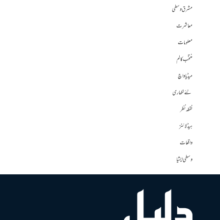
مشرق وسطی
معاشرت
معلومات
منتخب کالم
میڈیا واچ
نئے لکھاری
نقطہ نظر
ہیڈلائنز
واقعات
وسطی ایشیا