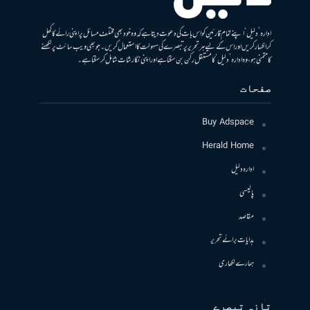
ادارہ ’دلیل‘ اپنے تمام قارئین کو اس بات کی دعوت دیتا ہے کہ وہ خود بھی مختلف مسائل پر اپنی رائے کا کھل
کر اظہار کریں اور اس کے لیے ہر تحریر پر تبصرے کی سہولت کا استعمال کریں۔ جو بھی ویب سائٹ پر لکھنے
کا متمنی ہو، وہ ادارہ ’دلیل‘ کا مستقل رکن بن سکتا ہے اور اپنی نگارشات شامل کرسکتا ہے۔
صفحات
Buy Adspace
Herald Home
ادارہ دلیل
پالیسی
مقاصد
ہدایات برائے تحریر
ہمارے لکھاری
تازہ تبصرے