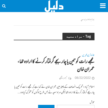
ہوم
<<
مراد سعید
Tag - مراد سعید
تازہ ترین خبریں
مجھے رات کو تین یا چار بجے گرفتار کرنے کا ارادہ تھا،
عمران خان
08/22/2022
تبصرہ لکھیے
اسلام آباد: تحریک انصاف کے چیئرمین عمران خان نے کہا ہے کہ مجھے رات کو تین یا
چار بجے گرفتار کرنے کا ارادہ تھا لیکن مراد سعید نے جس طرح لوگوں کو متحرک کیا وہ...
تلاش