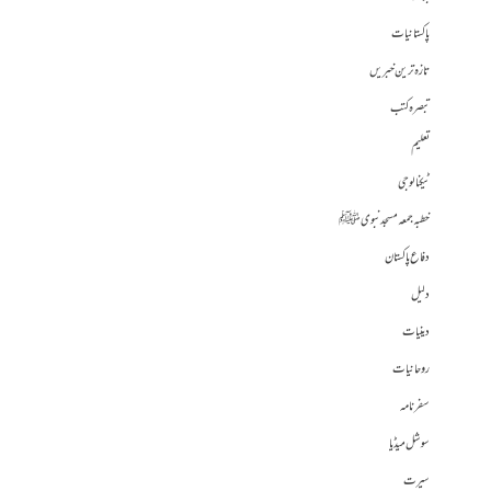
پاکستانیات
تازہ ترین خبریں
تبصرہ کتب
تعلیم
ٹیکنالوجی
خطبہ جمعہ مسجد نبوی ﷺ
دفاع پاکستان
دلیل
دینیات
روحانیات
سفرنامہ
سوشل میڈیا
سیرت