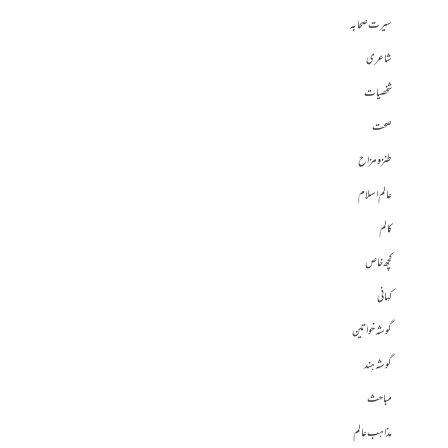
سیرت صحابہ
شاعری
شخصیات
صحت
طنز و مزاح
عالم اسلام
کالم
کچھ خاص
کہانی
گوشہ خواتین
گوشہ ہند
مباحث
مذاہب عالم