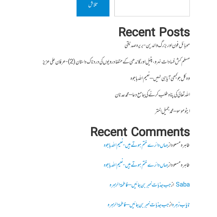
تلاش
Recent Posts
موبائل فون اور بزرگ والدین- بریرہ صدیقی
مسلم کش فسادات نہرو، پٹیل اور گاندھی کے متضاد رویوں کی درد ناک داستان (2)- عرفان علی عزیز
وہ کل جو کبھی آیا ہی نہیں – نعیم اللہ باجوہ
اللہ تعالیٰ کی پناہ طلب کرنے کی جامع دعا – محمد عدنان
ایٹوموسو – محمد جمیل اختر
Recent Comments
طاہرہ مسعود
از
جہاں دائرے ختم ہوتے ہیں- نعیم اللہ باجوہ
طاہرہ مسعود
از
جہاں دائرے ختم ہوتے ہیں- نعیم اللہ باجوہ
Saba
از
جب جذبات خبر بن جائیں – فاطمۃالزہرہ
نایاب زہرہ
از
جب جذبات خبر بن جائیں – فاطمۃالزہرہ