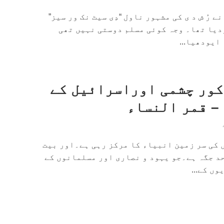
 نے رُ ش د ی کی مشہور ناول “دِی سیٹ نک ور سیز”
دیا تھا۔ وجہ کوئی مسلم دوستی نہیں تھی
ایودھیا...
 کور چشمی اوراسرائیل کے
– قمر النساء
کی سر زمین انبیاء کا مرکز رہی ہے۔اور بیت
د جگہ ہے۔جو یہود و نصاری اور مسلمانوں کے
ں کے...