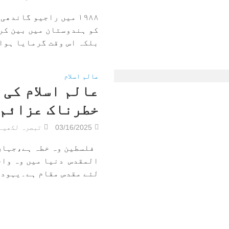
۱۹۸۸ میں راجیو گاندھی
کو ہندوستان میں بین کر
بلکہ اس وقت گرمایا ہوا 
عالم اسلام
عالم اسلام کی
خطرناک عزائم 
03/16/2025
تبصرہ لکھیے
فلسطین وہ خطہ ہے،جہاں 
المقدس دنیا میں وہ واح
لئے مقدس مقام ہے۔یہودیو