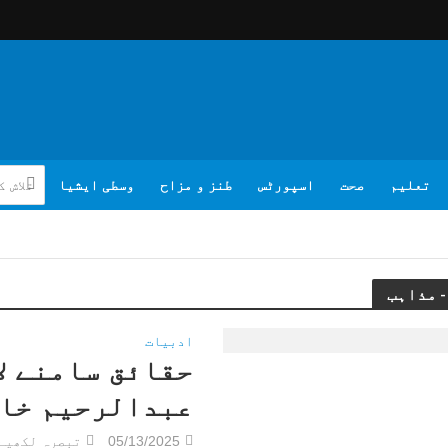
تعلیم
صحت
اسپورٹس
طنز و مزاح
وسطی ایشیا
ادبیات
حقائق سامنے ل
عبدالرحیم خا
05/13/2025
تبصرہ لکھیے