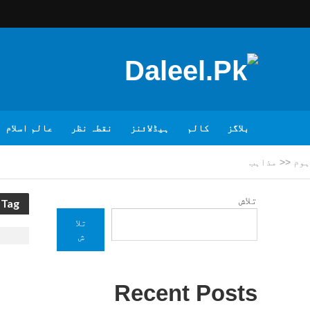
بلاگز
کالم
ہیڈلائنز
نقطہ نظر
عالم اسلام
ہوم
<<
مذاہب
تلاش
Tag - مذاہب
تلا
ش
Recent Posts