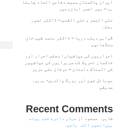
ایران پاکستان سمیت دفاعی اتحاد چاہتا
ہے – میر افسر امان،میر
حتی النصر ، حتی القدس – ڈاکٹر تصور
بھٹہ
گواہی دیتے دریا – ڈاکٹر محمد طیب خان
سنگھانوی
احراریوں کی عیاشیاں : مجلس احرار اور
خاکسار تحریک کے سربراہوں کی عیاشیوں
کی المناک داستان – عرفان علی عزیز
موبائل فون اور بزرگ والدین- بریرہ
صدیقی
Recent Comments
طاہرہ مسعود
از
جہاں دائرے ختم ہوتے
ہیں- نعیم اللہ باجوہ