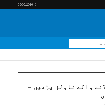
08/08/2026
انے والے ناولز پڑھیں –
ن