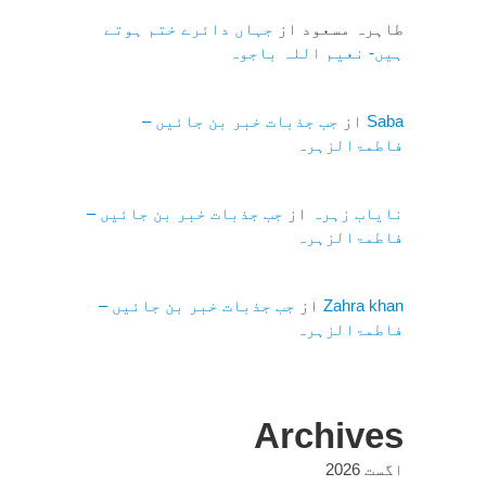
طاہرہ مسعود
از
جہاں دائرے ختم ہوتے
ہیں- نعیم اللہ باجوہ
Saba
از
جب جذبات خبر بن جائیں –
فاطمۃالزہرہ
نایاب زہرہ
از
جب جذبات خبر بن جائیں –
فاطمۃالزہرہ
Zahra khan
از
جب جذبات خبر بن جائیں –
فاطمۃالزہرہ
Archives
اگست 2026