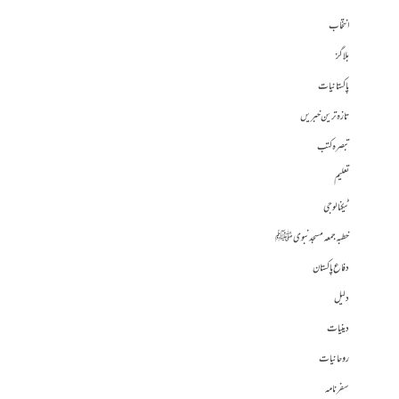
انتخاب
بلاگز
پاکستانیات
تازہ ترین خبریں
تبصرہ کتب
تعلیم
ٹیکنالوجی
خطبہ جمعہ مسجد نبوی ﷺ
دفاع پاکستان
دلیل
دینیات
روحانیات
سفرنامہ