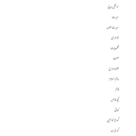
سوشل میڈیا
سیرت
سیرت صحابہ
شاعری
شخصیات
صحت
طنز و مزاح
عالم اسلام
کالم
کچھ خاص
کہانی
گوشہ خواتین
گوشہ ہند