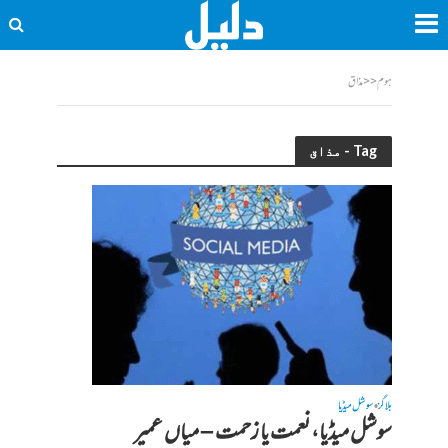
ہوم
<<
مذاق
Tag - مذاق
بلاگز
سوشل میڈیا
•
سوشل میڈیا، نعمت یا زحمت – میاں عمیر