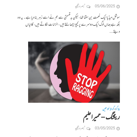
05/06/2025
تبصرہ لکھیے
سوشل میڈیا ایک نعمت بن سکتا تھا، لیکن بدقسمتی سے ہم نے اسے زہر بنا دیا ہے۔ یہ وہ
جگہ ہے جہاں لوگ ایک دوسرے پر کیچڑ اچھالتے ہیں، الزامات لگاتے ہیں، گالیاں
دیتے...
بلاگز
گوشہ خواتین
•
ریگنگ – حمیراعلیم
03/05/2025
تبصرہ لکھیے