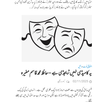
انڈیا میں نرسنگ کالج میں ریگنگ کے دوران سینئرز نے جونیئرز پر بدترین تشدد کیا جس پر
سینئرز کو گرفتار کر لیا گیا۔ انہوں نے جونیئرز کو بیڈ سے باندھ کر برہنہ کر...
اختلافی نوٹ
دلیل
•
یہ کامیڈی نہیں ٹریجڈی ہے – حافظ محمد قاسم مغیرہ
02/11/2025
تبصرہ لکھیے
ہنسی مذاق کی چیزوں سے لطف اندوز ہونا ایک فطری عمل ہے۔ انسان زندگی کی یک
رنگی سے اکتا کر تفنن میں پناہ ڈھونڈتا ہے لیکن مزاح اور طرب حد اعتدال میں ہی بھلے
لگتے...