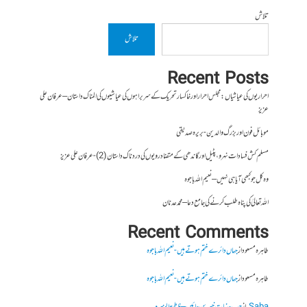
تلاش
تلاش
Recent Posts
احراریوں کی عیاشیاں : مجلس احرار اور خاکسار تحریک کے سربراہوں کی عیاشیوں کی المناک داستان – عرفان علی
عزیز
موبائل فون اور بزرگ والدین- بریرہ صدیقی
مسلم کش فسادات نہرو، پٹیل اور گاندھی کے متضاد رویوں کی درد ناک داستان (2)- عرفان علی عزیز
وہ کل جو کبھی آیا ہی نہیں – نعیم اللہ باجوہ
اللہ تعالیٰ کی پناہ طلب کرنے کی جامع دعا – محمد عدنان
Recent Comments
طاہرہ مسعود
از
جہاں دائرے ختم ہوتے ہیں- نعیم اللہ باجوہ
طاہرہ مسعود
از
جہاں دائرے ختم ہوتے ہیں- نعیم اللہ باجوہ