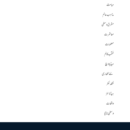
مباحث
مذاہب عالم
مشرق وسطی
معاشرت
معلومات
منتخب کالم
میڈیا واچ
نئے لکھاری
نقطہ نظر
ہیڈلائنز
واقعات
وسطی ایشیا