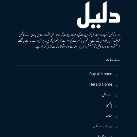
ادارہ ’دلیل‘ اپنے تمام قارئین کو اس بات کی دعوت دیتا ہے کہ وہ خود بھی مختلف مسائل پر اپنی رائے کا کھل
کر اظہار کریں اور اس کے لیے ہر تحریر پر تبصرے کی سہولت کا استعمال کریں۔ جو بھی ویب سائٹ پر لکھنے
کا متمنی ہو، وہ ادارہ ’دلیل‘ کا مستقل رکن بن سکتا ہے اور اپنی نگارشات شامل کرسکتا ہے۔
صفحات
Buy Adspace
Herald Home
ادارہ دلیل
پالیسی
مقاصد
ہدایات برائے تحریر
ہمارے لکھاری