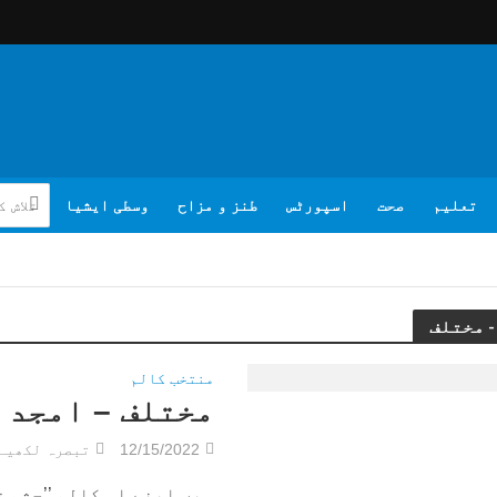
تعلیم
صحت
اسپورٹس
طنز و مزاح
وسطی ایشیا
منتخب کالم
مختلف – امجد ا
12/15/2022
تبصرہ لکھیے
میں اپنے اس کالم ’’چشمِ 