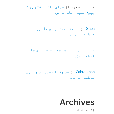
طاہرہ مسعود
از
جہاں دائرے ختم ہوتے
ہیں- نعیم اللہ باجوہ
Saba
از
جب جذبات خبر بن جائیں –
فاطمۃالزہرہ
نایاب زہرہ
از
جب جذبات خبر بن جائیں –
فاطمۃالزہرہ
Zahra khan
از
جب جذبات خبر بن جائیں –
فاطمۃالزہرہ
Archives
اگست 2026