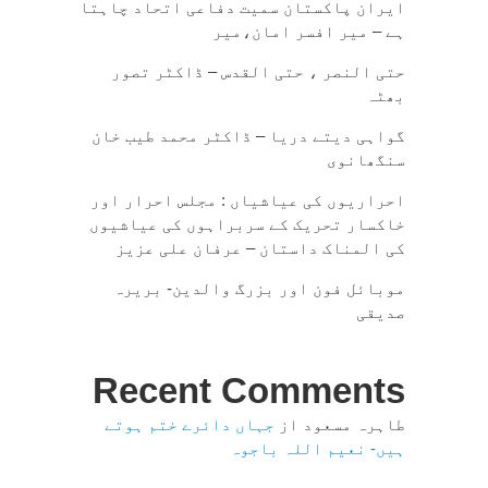
ایران پاکستان سمیت دفاعی اتحاد چاہتا
ہے – میر افسر امان،میر
حتی النصر ، حتی القدس – ڈاکٹر تصور
بھٹہ
گواہی دیتے دریا – ڈاکٹر محمد طیب خان
سنگھانوی
احراریوں کی عیاشیاں : مجلس احرار اور
خاکسار تحریک کے سربراہوں کی عیاشیوں
کی المناک داستان – عرفان علی عزیز
موبائل فون اور بزرگ والدین- بریرہ
صدیقی
Recent Comments
طاہرہ مسعود
از
جہاں دائرے ختم ہوتے
ہیں- نعیم اللہ باجوہ