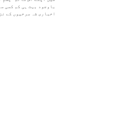
باوجود بہت ہی کم کسی سی
اخباری شہ سرخیوں کے نزد