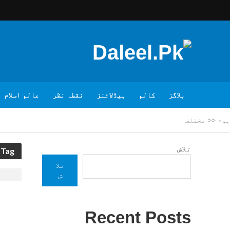
بلاگز
کالم
ہیڈلائنز
نقطہ نظر
عالم اسلام
ہوم
<<
مختلف
تلاش
Tag - مختلف
تلا
ش
Recent Posts