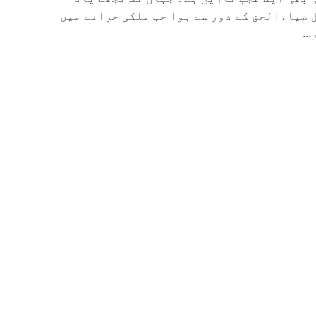
 ضیاءالحق کے دور سے ہوا جب ملکی خزانے میں
..