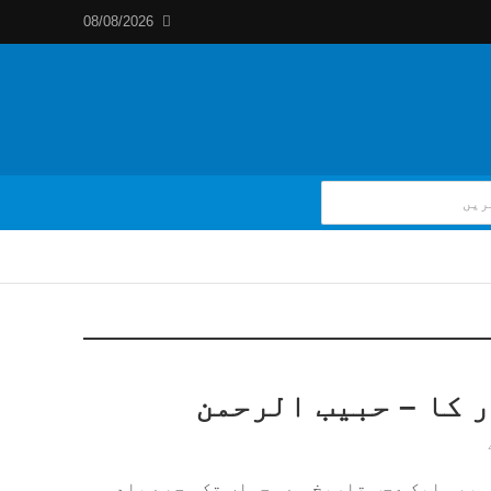
08/08/2026
ر کا – حبیب الرحمن
 بھی ایک عجب تاریخ ہے۔ جہاں تک مجھے یاد