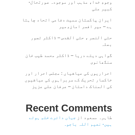
وجودِ خدا، مذہب اور موجودہ صورتحال-
کبیر علی
ایران پاکستان سمیت دفاعی اتحاد چاہتا
ہے – میر افسر امان،میر
حتی النصر ، حتی القدس – ڈاکٹر تصور
بھٹہ
گواہی دیتے دریا – ڈاکٹر محمد طیب خان
سنگھانوی
احراریوں کی عیاشیاں : مجلس احرار اور
خاکسار تحریک کے سربراہوں کی عیاشیوں
کی المناک داستان – عرفان علی عزیز
Recent Comments
طاہرہ مسعود
از
جہاں دائرے ختم ہوتے
ہیں- نعیم اللہ باجوہ