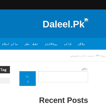
بلاگز
کالم
ہیڈلائنز
نقطہ نظر
عالم اسلام
ہوم
<<
محمد خان جنیجو
تلاش
Tag - محمد خان جنیجو
تلا
ش
Recent Posts