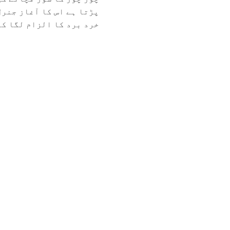
پڑتا ہے اس کا آغاز جنرل
خرد برد کا الزام لگا کر.