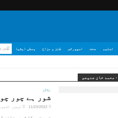
تعلیم
صحت
اسپورٹس
طنز و مزاح
وسطی ایشیا
بلاگز
شور ہے چور چو
11/23/2022
تبصرہ لکھیے
چور چور کا شور مچانے کی