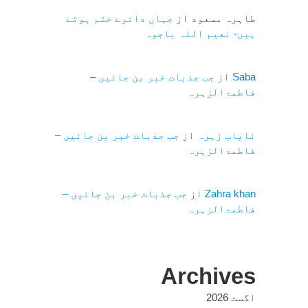
طاہرہ مسعود
از
جہاں دائرے ختم ہوتے
ہیں- نعیم اللہ باجوہ
Saba
از
جب جذبات خبر بن جائیں –
فاطمۃالزہرہ
نایاب زہرہ
از
جب جذبات خبر بن جائیں –
فاطمۃالزہرہ
Zahra khan
از
جب جذبات خبر بن جائیں –
فاطمۃالزہرہ
Archives
اگست 2026