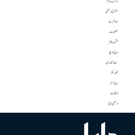
مذاہب عالم
مشرق وسطی
معاشرت
معلومات
منتخب کالم
میڈیا واچ
نئے لکھاری
نقطہ نظر
ہیڈلائنز
واقعات
وسطی ایشیا