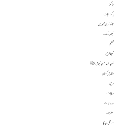
بلاگز
پاکستانیات
تازہ ترین خبریں
تبصرہ کتب
تعلیم
ٹیکنالوجی
خطبہ جمعہ مسجد نبوی ﷺ
دفاع پاکستان
دلیل
دینیات
روحانیات
سفرنامہ
سوشل میڈیا