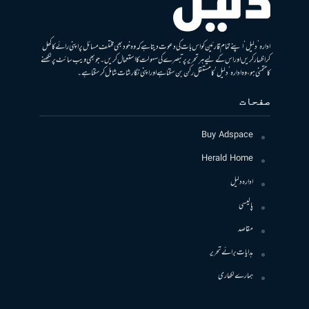
ادارہ ’دلیل‘ اپنے تمام قارئین کو اس بات کی دعوت دیتا ہے کہ وہ خود بھی مختلف مسائل پر اپنی رائے کا کھل
کر اظہار کریں اور اس کے لیے ہر تحریر پر تبصرے کی سہولت کا استعمال کریں۔ جو بھی ویب سائٹ پر لکھنے
کا متمنی ہو، وہ ادارہ ’دلیل‘ کا مستقل رکن بن سکتا ہے اور اپنی نگارشات شامل کرسکتا ہے۔
صفحات
Buy Adspace
Herald Home
ادارہ دلیل
پالیسی
مقاصد
ہدایات برائے تحریر
ہمارے لکھاری