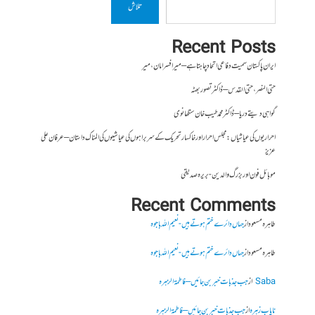
تلاش
Recent Posts
ایران پاکستان سمیت دفاعی اتحاد چاہتا ہے – میر افسر امان،میر
حتی النصر ، حتی القدس – ڈاکٹر تصور بھٹہ
گواہی دیتے دریا – ڈاکٹر محمد طیب خان سنگھانوی
احراریوں کی عیاشیاں : مجلس احرار اور خاکسار تحریک کے سربراہوں کی عیاشیوں کی المناک داستان – عرفان علی
عزیز
موبائل فون اور بزرگ والدین- بریرہ صدیقی
Recent Comments
طاہرہ مسعود
از
جہاں دائرے ختم ہوتے ہیں- نعیم اللہ باجوہ
طاہرہ مسعود
از
جہاں دائرے ختم ہوتے ہیں- نعیم اللہ باجوہ
Saba
از
جب جذبات خبر بن جائیں – فاطمۃالزہرہ
نایاب زہرہ
از
جب جذبات خبر بن جائیں – فاطمۃالزہرہ