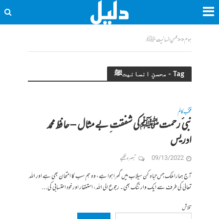
ہوم
<<
محسنِ انسانیتﷺ
Tag - محسنِ انسانیتﷺ
منتخب کالم
نبی ٔ رحمتﷺ کی شفقت ِ بے مثال – حافظ محمد
ادریس
09/13/2022
تبصرہ لکھیے
آج ہمارا ملک جس تباہ کن سیلاب میں گھرا ہوا ہے، وہ ہم سب کا امتحان بھی ہے اور اللہ
تعالیٰ کی طرف سے ایک وارننگ بھی۔ رجوع الی اللہ، استغفار اور خود احتسابی کی...
تلاش