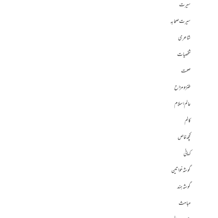
سیرت
سیرت صحابہ
شاعری
شخصیات
صحت
طنز و مزاح
عالم اسلام
کالم
کچھ خاص
کہانی
گوشہ خواتین
گوشہ ہند
مباحث