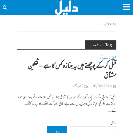
ہوم
<<
متحدہ
Tag - متحدہ
اختلافی نوٹ
بلاگز
•
قتل کرکے پوچھتے ہیں یہ جنازہ کس کا ہے – ثقلین
مشتاق
10/02/2016
تبصرہ لکھیے
دلیل ڈاٹ پی کے پر ایک تحریر کے مطالعہ کا اتفاق ہوا۔ فاضل دوست نے بہت ہی عمدہ
انداز سے ایم کیوایم قائد کی دھرتی ماں سے بےوفائی، ٹارگٹ کلنگ اور چائنا کٹنگ
کے...
تلاش