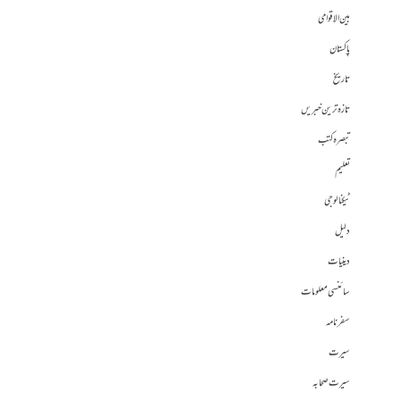
بین الاقوامی
پاکستان
تاریخ
تازہ ترین خبریں
تبصرہ کتب
تعلیم
ٹیکنالوجی
دلیل
دینیات
سائنسی معلومات
سفرنامہ
سیرت
سیرت صحابہ