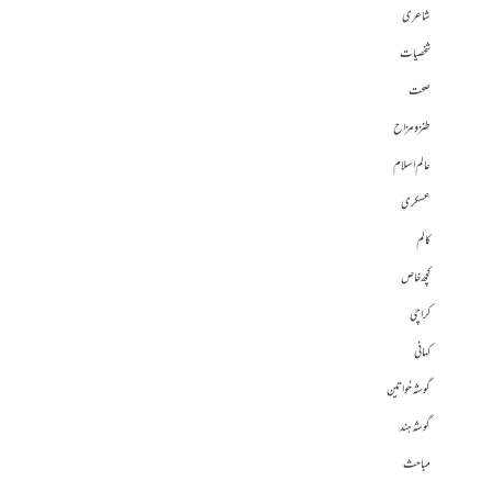
شاعری
شخصیات
صحت
طنز و مزاح
عالم اسلام
عسکری
کالم
کچھ خاص
کراچی
کہانی
گوشہ خواتین
گوشہ ہند
مباحث