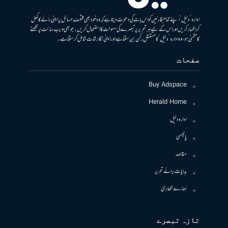
ادارہ ’دلیل‘ اپنے تمام قارئین کو اس بات کی دعوت دیتا ہے کہ وہ خود بھی مختلف مسائل پر اپنی رائے کا کھل
کر اظہار کریں اور اس کے لیے ہر تحریر پر تبصرے کی سہولت کا استعمال کریں۔ جو بھی ویب سائٹ پر لکھنے
کا متمنی ہو، وہ ادارہ ’دلیل‘ کا مستقل رکن بن سکتا ہے اور اپنی نگارشات شامل کرسکتا ہے۔
صفحات
Buy Adspace
Herald Home
ادارہ دلیل
پالیسی
مقاصد
ہدایات برائے تحریر
ہمارے لکھاری
تازہ تبصرے