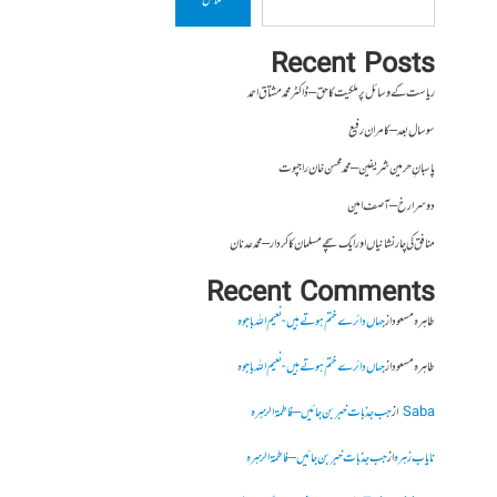
تلاش
Recent Posts
ریاست کے وسائل پر ملکیت کا حق – ڈاکٹر محمد مشتاق احمد
سو سال بعد – کامران رفیع
پاسبانِ حرمین شریفین – محمد محسن خان راجپوت
دوسرا رخ – آصف امین
منافق کی چار نشانیاں اور ایک سچے مسلمان کا کردار – محمد عدنان
Recent Comments
طاہرہ مسعود
از
جہاں دائرے ختم ہوتے ہیں- نعیم اللہ باجوہ
طاہرہ مسعود
از
جہاں دائرے ختم ہوتے ہیں- نعیم اللہ باجوہ
Saba
از
جب جذبات خبر بن جائیں – فاطمۃالزہرہ
نایاب زہرہ
از
جب جذبات خبر بن جائیں – فاطمۃالزہرہ