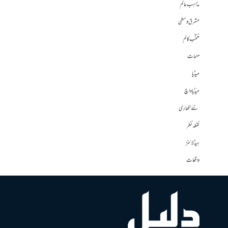
مذاہب عالم
مشرق وسطی
منتخب کالم
مہمات
میڈیا
میڈیا واچ
نئے لکھاری
نقطہ نظر
ہیڈلائنز
واقعات