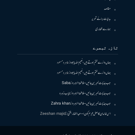
مقاصد
ہدایات برائے تحریر
ہمارے لکھاری
تازہ تبصرے
جہاں دائرے ختم ہوتے ہیں- نعیم اللہ باجوہ
از
طاہرہ مسعود
جہاں دائرے ختم ہوتے ہیں- نعیم اللہ باجوہ
از
طاہرہ مسعود
جب جذبات خبر بن جائیں – فاطمۃالزہرہ
از
Saba
جب جذبات خبر بن جائیں – فاطمۃالزہرہ
از
نایاب زہرہ
جب جذبات خبر بن جائیں – فاطمۃالزہرہ
از
Zahra khan
اس خاندان کا اصل مجرم کون! – عبدالغفار بگٹی
از
Zeeshan majid