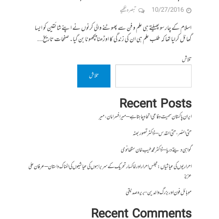
10/27/2016
تبصرہ لکھیے
اسلام کے چار سو پھیلتے ہی علم و فن سے پھوٹنے والی کرنوں نے اپنے شائقین کو ایسا
گھائل کرلیا تھا کہ طلب علم ہی ان کی زندگی کا اوڑھنا پچھونا بن گیا۔ صفحات تاریخ...
تلاش
تلاش
Recent Posts
ایران پاکستان سمیت دفاعی اتحاد چاہتا ہے – میر افسر امان،میر
حتی النصر ، حتی القدس – ڈاکٹر تصور بھٹہ
گواہی دیتے دریا – ڈاکٹر محمد طیب خان سنگھانوی
احراریوں کی عیاشیاں : مجلس احرار اور خاکسار تحریک کے سربراہوں کی عیاشیوں کی المناک داستان – عرفان علی
عزیز
موبائل فون اور بزرگ والدین- بریرہ صدیقی
Recent Comments