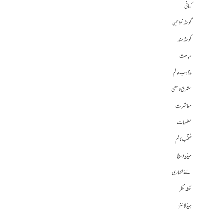
کہانی
گوشہ خواتین
گوشہ ہند
مباحث
مذاہب عالم
مشرق وسطی
معاشرت
معلومات
منتخب کالم
میڈیا واچ
نئے لکھاری
نقطہ نظر
ہیڈلائنز