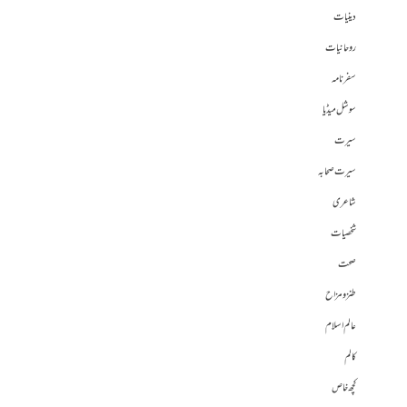
دینیات
روحانیات
سفرنامہ
سوشل میڈیا
سیرت
سیرت صحابہ
شاعری
شخصیات
صحت
طنز و مزاح
عالم اسلام
کالم
کچھ خاص