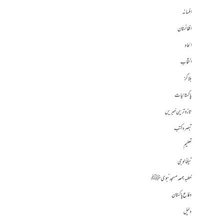
افسانہ
افغانستان
الحاد
انتخاب
بلاگز
پاکستانیات
تازہ ترین خبریں
تبصرہ کتب
تعلیم
ٹیکنالوجی
خطبہ جمعہ مسجد نبوی ﷺ
دفاع پاکستان
دلیل