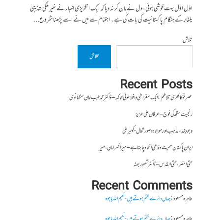
اوّل اوّل بہت خوشی ہوئی، دل نے مان کر نہ دیا کہ ایک انگریزی اخبار نے غیر ملکی تہذیبی
یلغار کے ہنگام پاکستانیت کی بات کی ہے۔ اہتمام سے میں نے اسے پڑھنا شروع...
تلاش
تلاش
Recent Posts
عصرِ نو کا فکری تلاطم: ایک سقراطی و افلاطونی محاکمہ – ڈاکٹر محمد طیب خان سنگھانوی
رنجیت سنگھ کی فوج – عرفان علی عزیز
وجودِ خدا، مذہب اور موجودہ صورتحال- کبیر علی
ایران پاکستان سمیت دفاعی اتحاد چاہتا ہے – میر افسر امان،میر
حتی النصر ، حتی القدس – ڈاکٹر تصور بھٹہ
Recent Comments
طاہرہ مسعود
از
جہاں دائرے ختم ہوتے ہیں- نعیم اللہ باجوہ
طاہرہ مسعود
از
جہاں دائرے ختم ہوتے ہیں- نعیم اللہ باجوہ