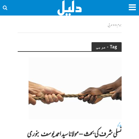
ہوم
<<
عربی
Tag - عربی
بلاگز
نسلی شرف کی بحث – مولانا سید احمد یوسف بنوری