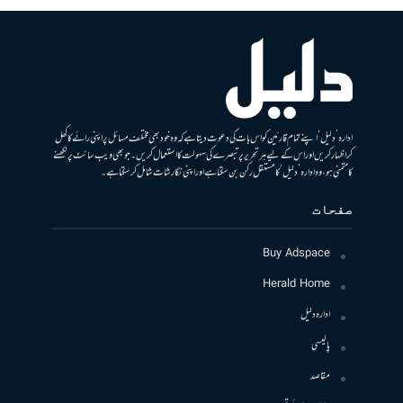
ادارہ ’دلیل‘ اپنے تمام قارئین کو اس بات کی دعوت دیتا ہے کہ وہ خود بھی مختلف مسائل پر اپنی رائے کا کھل
کر اظہار کریں اور اس کے لیے ہر تحریر پر تبصرے کی سہولت کا استعمال کریں۔ جو بھی ویب سائٹ پر لکھنے
کا متمنی ہو، وہ ادارہ ’دلیل‘ کا مستقل رکن بن سکتا ہے اور اپنی نگارشات شامل کرسکتا ہے۔
صفحات
Buy Adspace
Herald Home
ادارہ دلیل
پالیسی
مقاصد