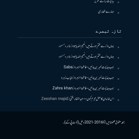
ہدایات برائے تحریر
ہمارے لکھاری
تازہ تبصرے
جہاں دائرے ختم ہوتے ہیں- نعیم اللہ باجوہ
از
طاہرہ مسعود
جہاں دائرے ختم ہوتے ہیں- نعیم اللہ باجوہ
از
طاہرہ مسعود
جب جذبات خبر بن جائیں – فاطمۃالزہرہ
از
Saba
جب جذبات خبر بن جائیں – فاطمۃالزہرہ
از
نایاب زہرہ
جب جذبات خبر بن جائیں – فاطمۃالزہرہ
از
Zahra khan
اس خاندان کا اصل مجرم کون! – عبدالغفار بگٹی
از
Zeeshan majid
جملہ حقوق محفوظ ہیں © 2016-2021 دلیل (ڈاٹ پی کے)۔