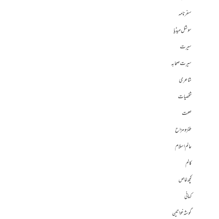
سفرنامہ
سوشل میڈیا
سیرت
سیرت صحابہ
شاعری
شخصیات
صحت
طنز و مزاح
عالم اسلام
کالم
کچھ خاص
کہانی
گوشہ خواتین