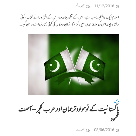
11/12/2016
تبصرہ لکھیے
اسلام ایک عالمگیر مذہب ہے، اس کے ثغور بلاحدود، اس کے افق ورائے فلک، کوئی
رشتۂ و پیوند اس کی علاقہ بندی نہیں کرسکتا، زمان و مکان کی کوئی زناری اسے دامن گیر...
دلیل
پاکستانیت کے نومولود ترجمان اور عرب کلچر – آصف
محمود
08/06/2016
تبصرے