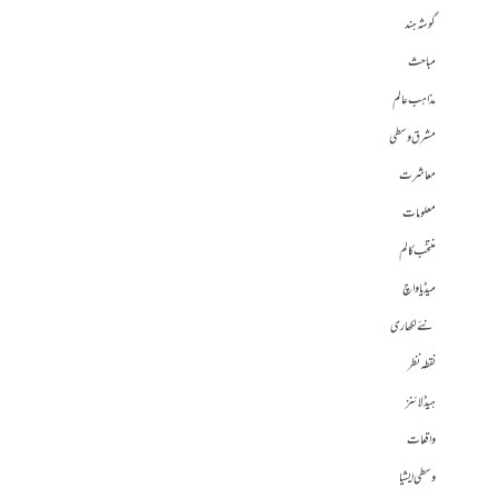
گوشہ ہند
مباحث
مذاہب عالم
مشرق وسطی
معاشرت
معلومات
منتخب کالم
میڈیا واچ
نئے لکھاری
نقطہ نظر
ہیڈلائنز
واقعات
وسطی ایشیا