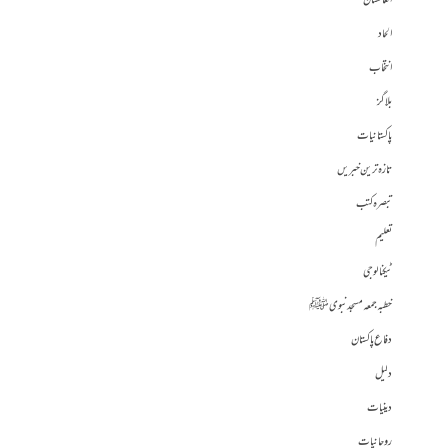
افغانستان
الحاد
انتخاب
بلاگز
پاکستانیات
تازہ ترین خبریں
تبصرہ کتب
تعلیم
ٹیکنالوجی
خطبہ جمعہ مسجد نبوی ﷺ
دفاع پاکستان
دلیل
دینیات
روحانیات