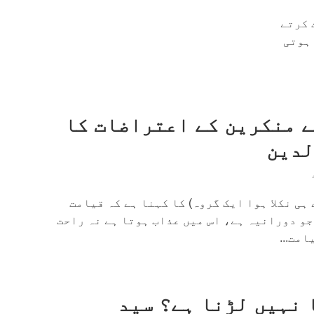
 کرتے
 ہوتی
ے منکرین کے اعتراضات کا
لدین
ہی نکلا ہوا ایک گروہ) کا کہنا ہے کہ قیامت
جو دورانیہ ہے، اس میں عذاب ہوتا ہے نہ راحت
مت...
 نہیں لڑنا ہے؟ سید