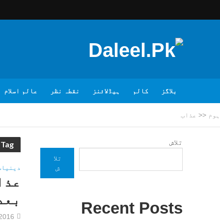
بلاگز
کالم
ہیڈلائنز
نقطہ نظر
عالم اسلام
ہوم
<<
عذاب
تلاش
Tag - عذاب
تلا
دینیات
ش
عذا
بعد
Recent Posts
/2016