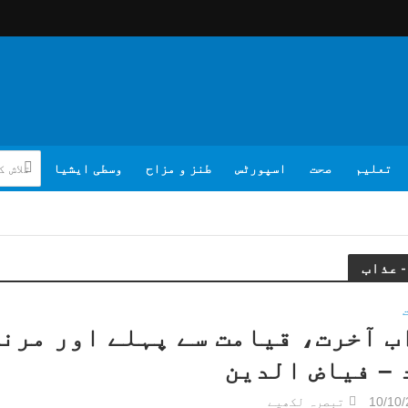
تعلیم
صحت
اسپورٹس
طنز و مزاح
وسطی ایشیا
ب آخرت، قیامت سے پہلے اور مرنے
 – فیاض الدین
10/10
تبصرہ لکھیے