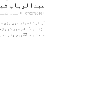
عبدالوہاب شی
07/27/2016
تبصرہ لکھیے
آج ایک اخبار میں بڑی سر
لڑنا ہے“۔ اس خبر کو پڑھ
خدمت ہے۔ 22ویں پارے میں قوم سباء...