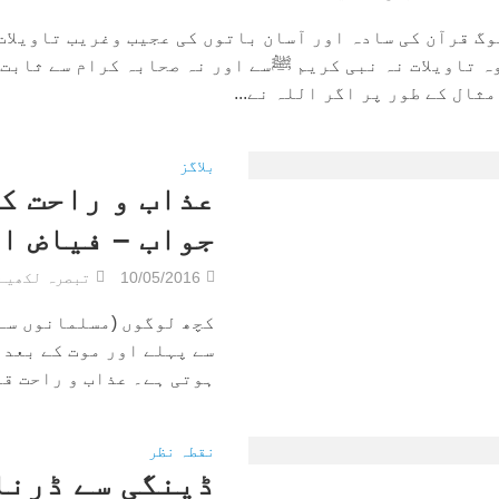
وگ قرآن کی سادہ اور آسان باتوں کی عجیب وغریب تاویلات
وہ تاویلات نہ نبی کریم ﷺسے اور نہ صحابہ کرام سے ثابت
ثال کے طور پر اگر اللہ نے...
بلاگز
عذاب و راحت ک
جواب – فیاض ا
10/05/2016
تبصرہ لکھیے
کچھ لوگوں (مسلمانوں سے 
سے پہلے اور موت کے بعد 
ہوتی ہے۔ عذاب و راحت قیا
نقطہ نظر
ڈینگی سے ڈرنا