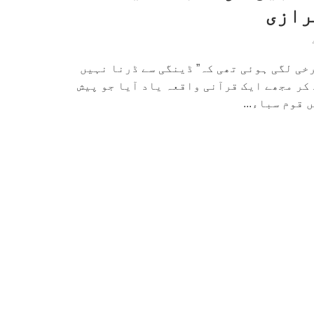
رازی
خی لگی ہوئی تھی کہ” ڈینگی سے ڈرنا نہیں
 کر مجھے ایک قرآنی واقعہ یاد آیا جو پیش