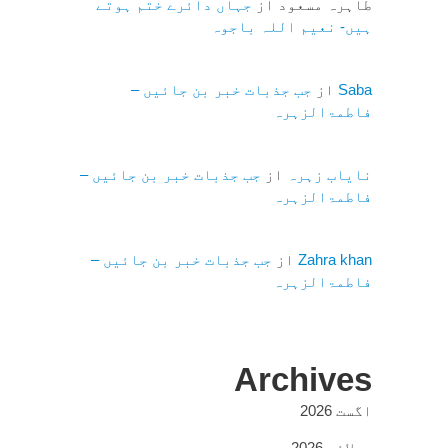
طاہرہ مسعود
از
جہاں دائرے ختم ہوتے
ہیں- نعیم اللہ باجوہ
Saba
از
جب جذبات خبر بن جائیں –
فاطمۃالزہرہ
نایاب زہرہ
از
جب جذبات خبر بن جائیں –
فاطمۃالزہرہ
Zahra khan
از
جب جذبات خبر بن جائیں –
فاطمۃالزہرہ
Archives
اگست 2026
جولائی 2026