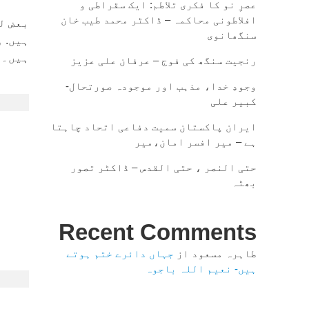
عصرِ نو کا فکری تلاطم: ایک سقراطی و
افلاطونی محاکمہ – ڈاکٹر محمد طیب خان
بعض ل
سنگھانوی
ہیں. 
ہیں۔ م
رنجیت سنگھ کی فوج – عرفان علی عزیز
وجودِ خدا، مذہب اور موجودہ صورتحال-
کبیر علی
ایران پاکستان سمیت دفاعی اتحاد چاہتا
ہے – میر افسر امان،میر
حتی النصر ، حتی القدس – ڈاکٹر تصور
بھٹہ
Recent Comments
طاہرہ مسعود
از
جہاں دائرے ختم ہوتے
ہیں- نعیم اللہ باجوہ