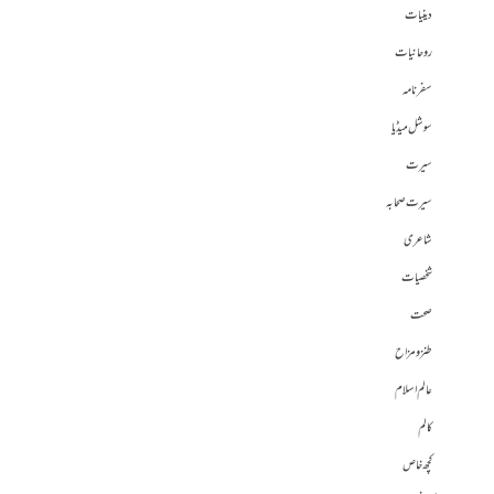
دینیات
روحانیات
سفرنامہ
سوشل میڈیا
سیرت
سیرت صحابہ
شاعری
شخصیات
صحت
طنز و مزاح
عالم اسلام
کالم
کچھ خاص