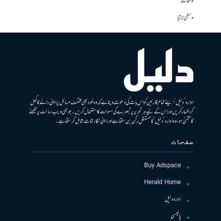
واقعات
وسطی ایشیا
ادارہ ’دلیل‘ اپنے تمام قارئین کو اس بات کی دعوت دیتا ہے کہ وہ خود بھی مختلف مسائل پر اپنی رائے کا کھل
کر اظہار کریں اور اس کے لیے ہر تحریر پر تبصرے کی سہولت کا استعمال کریں۔ جو بھی ویب سائٹ پر لکھنے
کا متمنی ہو، وہ ادارہ ’دلیل‘ کا مستقل رکن بن سکتا ہے اور اپنی نگارشات شامل کرسکتا ہے۔
صفحات
Buy Adspace
Herald Home
ادارہ دلیل
پالیسی