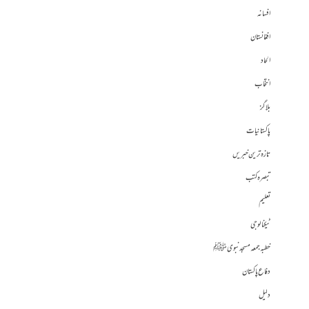
افسانہ
افغانستان
الحاد
انتخاب
بلاگز
پاکستانیات
تازہ ترین خبریں
تبصرہ کتب
تعلیم
ٹیکنالوجی
خطبہ جمعہ مسجد نبوی ﷺ
دفاع پاکستان
دلیل