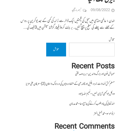
09/08/2022
تبصرہ لکھیے
لندن: عالمی منڈی میں تیل کی قیمتیں ایک ڈالر سے زائد کی کمی کے بعد یوکرین پر روس
کے حملے سے پہلے کی سطح پر پہنچ گئیں۔ برینٹ کروڈ فیوچر گزشتہ سیشن میں 3فیصد کی...
تلاش
تلاش
Recent Posts
موبائل فون اور بزرگ والدین- بریرہ صدیقی
مسلم کش فسادات نہرو، پٹیل اور گاندھی کے متضاد رویوں کی درد ناک داستان (2)- عرفان علی عزیز
وہ کل جو کبھی آیا ہی نہیں – نعیم اللہ باجوہ
اللہ تعالیٰ کی پناہ طلب کرنے کی جامع دعا – محمد عدنان
ایٹوموسو – محمد جمیل اختر
Recent Comments