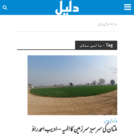
ہوم
<<
عالمی منڈی
Tag - عالمی منڈی
بلاگز
کچھ خاص
•
ملتان کی سرسبز سرزمین کا المیہ – ادیب احمد راؤ