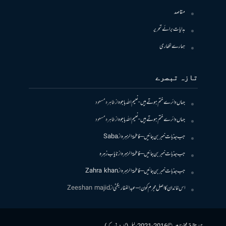
مقاصد
ہدایات برائے تحریر
ہمارے لکھاری
تازہ تبصرے
جہاں دائرے ختم ہوتے ہیں- نعیم اللہ باجوہ
از
طاہرہ مسعود
جہاں دائرے ختم ہوتے ہیں- نعیم اللہ باجوہ
از
طاہرہ مسعود
جب جذبات خبر بن جائیں – فاطمۃالزہرہ
از
Saba
جب جذبات خبر بن جائیں – فاطمۃالزہرہ
از
نایاب زہرہ
جب جذبات خبر بن جائیں – فاطمۃالزہرہ
از
Zahra khan
اس خاندان کا اصل مجرم کون! – عبدالغفار بگٹی
از
Zeeshan majid