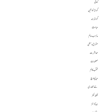
کہانی
گوشہ خواتین
گوشہ ہند
مباحث
مذاہب عالم
مشرق وسطی
معاشرت
معلومات
منتخب کالم
میڈیا واچ
نئے لکھاری
نقطہ نظر
ہیڈلائنز