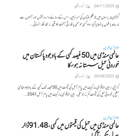
04/11/2025
تبصرہ لکھیے
گزشتہ چند برسوں میں جو ظلم ملتان کی سرزمین، اس کے سائے دار درختوں اور آموں سے
لدے باغوں پر ڈھایا گیا، وہ کسی موسمی یا قدرتی آفت کا نتیجہ نہ تھا بلکہ انسانی...
تازہ ترین خبریں
عالمی منڈی میں 50 فیصد کمی کے باوجود پاکستان میں
خوردنی تیل سستا نہ ہوسکا
09/08/2022
تبصرہ لکھیے
کراچی: بین الاقوامی مارکیٹ میں پام آئل کی قیمت میں 50 فیصد تک کمی کے باوجود مقامی
سطح پر خوردنی تیل کی قیمت کم نہ ہوسکی۔ بین الاقوامی مارکیٹ میں پام آئل 3541...
تازہ ترین خبریں
عالمی منڈی میں تیل کی قیمتوں میں کمی،91.48ڈالر
بیرل تک آگیا