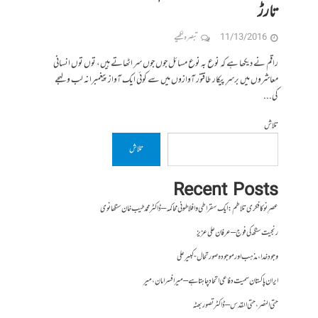
تارڑ
11/13/2016
تبصرہ لکھیے
راقم نے دیکھا ہے کہ نوع بہ نوع مسائل جوں جوں سر اٹھاتے ہیں، توں توں انسانی
معاشروں میں برسرِ پیکار طاقتور آوازوں میں سے کوئی ایک آواز پیغمبرانہ لب و لہجے
کی...
تلاش
تلاش
Recent Posts
عصرِ نو کا فکری تلاطم: ایک سقراطی و افلاطونی محاکمہ – ڈاکٹر محمد طیب خان سنگھانوی
رنجیت سنگھ کی فوج – عرفان علی عزیز
وجودِ خدا، مذہب اور موجودہ صورتحال- کبیر علی
ایران پاکستان سمیت دفاعی اتحاد چاہتا ہے – میر افسر امان،میر
حتی النصر ، حتی القدس – ڈاکٹر تصور بھٹہ