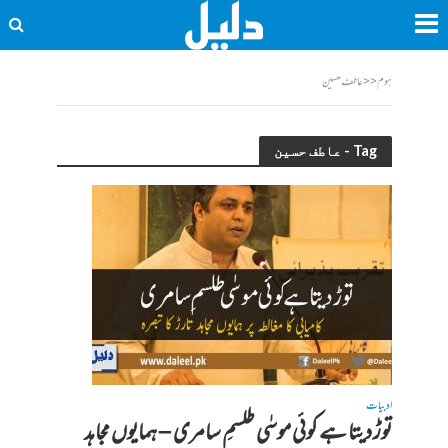
ہوم
<<
عاطف حسین
Tag - عاطف حسین
ادبیات
توڑ دیتا ہے کوئی موسٰی طلسمِ سامری – ہمایوں مجاہد