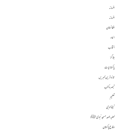
افسانہ
افسانہ
افغانستان
الحاد
انتخاب
بلاگز
پاکستانیات
تازہ ترین خبریں
تبصرہ کتب
تعلیم
ٹیکنالوجی
خطبہ جمعہ مسجد نبوی ﷺ
دفاع پاکستان