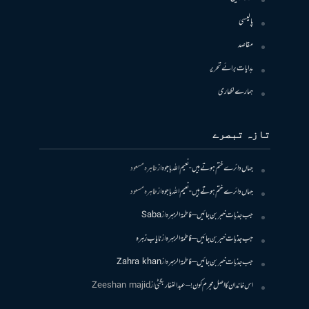
پالیسی
مقاصد
ہدایات برائے تحریر
ہمارے لکھاری
تازہ تبصرے
جہاں دائرے ختم ہوتے ہیں- نعیم اللہ باجوہ
از
طاہرہ مسعود
جہاں دائرے ختم ہوتے ہیں- نعیم اللہ باجوہ
از
طاہرہ مسعود
جب جذبات خبر بن جائیں – فاطمۃالزہرہ
از
Saba
جب جذبات خبر بن جائیں – فاطمۃالزہرہ
از
نایاب زہرہ
جب جذبات خبر بن جائیں – فاطمۃالزہرہ
از
Zahra khan
اس خاندان کا اصل مجرم کون! – عبدالغفار بگٹی
از
Zeeshan majid