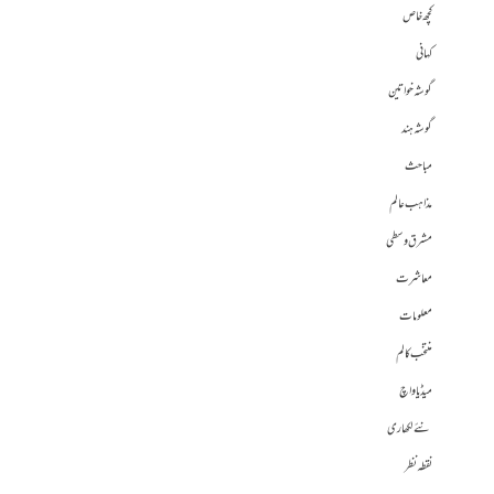
کچھ خاص
کہانی
گوشہ خواتین
گوشہ ہند
مباحث
مذاہب عالم
مشرق وسطی
معاشرت
معلومات
منتخب کالم
میڈیا واچ
نئے لکھاری
نقطہ نظر