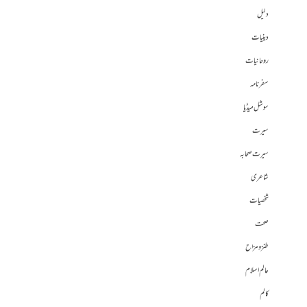
دلیل
دینیات
روحانیات
سفرنامہ
سوشل میڈیا
سیرت
سیرت صحابہ
شاعری
شخصیات
صحت
طنز و مزاح
عالم اسلام
کالم