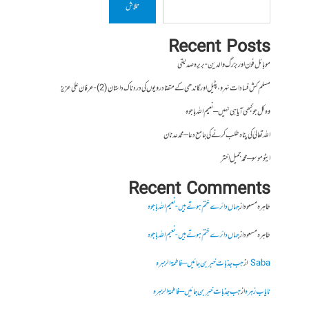
تلاش
Recent Posts
موبائل فون اور بزرگ والدین- بریرہ صدیقی
مسلم کش فسادات نہرو، پٹیل اور گاندھی کے متضاد رویوں کی درد ناک داستان (2)- عرفان علی عزیز
وہ کل جو کبھی آیا ہی نہیں – نعیم اللہ باجوہ
اللہ تعالیٰ کی پناہ طلب کرنے کی جامع دعا – محمد عدنان
ایٹوموسو – محمد جمیل اختر
Recent Comments
طاہرہ مسعود
از
جہاں دائرے ختم ہوتے ہیں- نعیم اللہ باجوہ
طاہرہ مسعود
از
جہاں دائرے ختم ہوتے ہیں- نعیم اللہ باجوہ
Saba
از
جب جذبات خبر بن جائیں – فاطمۃالزہرہ
نایاب زہرہ
از
جب جذبات خبر بن جائیں – فاطمۃالزہرہ