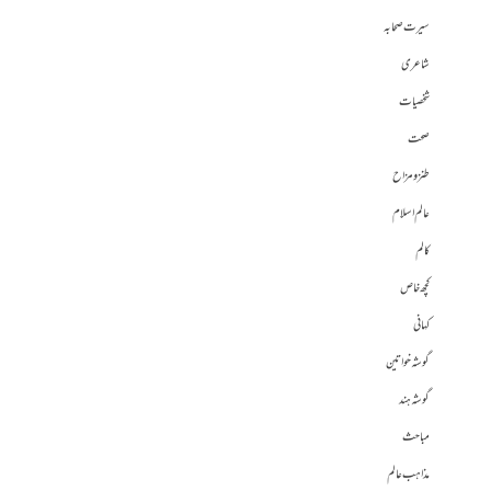
سیرت صحابہ
شاعری
شخصیات
صحت
طنز و مزاح
عالم اسلام
کالم
کچھ خاص
کہانی
گوشہ خواتین
گوشہ ہند
مباحث
مذاہب عالم