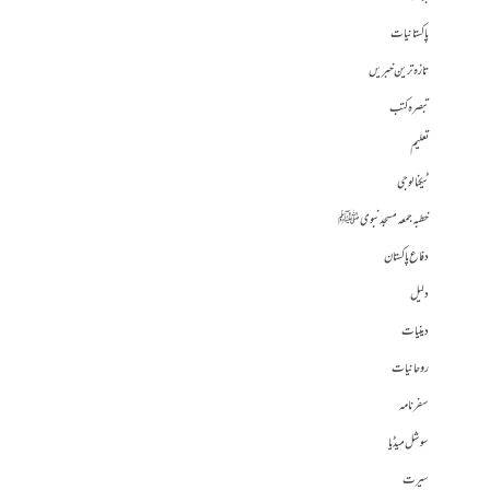
پاکستانیات
تازہ ترین خبریں
تبصرہ کتب
تعلیم
ٹیکنالوجی
خطبہ جمعہ مسجد نبوی ﷺ
دفاع پاکستان
دلیل
دینیات
روحانیات
سفرنامہ
سوشل میڈیا
سیرت