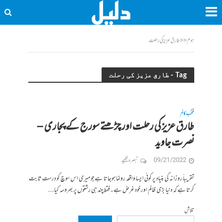
ہوم
<<
طارق عزیز کی رحلت
Tag - طارق عزیز کی رحلت
منتخب کالم
طارق عزیز کی رحلت اور چڑھتے سورج کے پجاری –
نصرت جاوید
09/21/2022
تبصرہ لکھیے
تقریباََ روزانہ کی بنیاد پر کوئی ایسا واقعہ رونما ہوجاتا ہے جو میری اس سوچ کو درست ثابت
کرتا ہے کہ دنیا بڑی ظالم اور خود غرض ہے۔فقط چند ہی رشتوں پر بھروسہ کیا...
تلاش