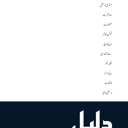
مشرق وسطی
معاشرت
معلومات
منتخب کالم
میڈیا واچ
نئے لکھاری
نقطہ نظر
ہیڈلائنز
واقعات
وسطی ایشیا