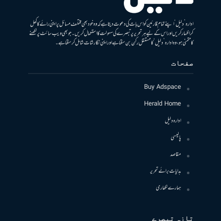
ادارہ ’دلیل‘ اپنے تمام قارئین کو اس بات کی دعوت دیتا ہے کہ وہ خود بھی مختلف مسائل پر اپنی رائے کا کھل
کر اظہار کریں اور اس کے لیے ہر تحریر پر تبصرے کی سہولت کا استعمال کریں۔ جو بھی ویب سائٹ پر لکھنے
کا متمنی ہو، وہ ادارہ ’دلیل‘ کا مستقل رکن بن سکتا ہے اور اپنی نگارشات شامل کرسکتا ہے۔
صفحات
Buy Adspace
Herald Home
ادارہ دلیل
پالیسی
مقاصد
ہدایات برائے تحریر
ہمارے لکھاری
تازہ تبصرے