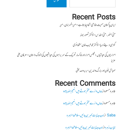
تلاش
Recent Posts
ایران پاکستان سمیت دفاعی اتحاد چاہتا ہے – میر افسر امان،میر
حتی النصر ، حتی القدس – ڈاکٹر تصور بھٹہ
گواہی دیتے دریا – ڈاکٹر محمد طیب خان سنگھانوی
احراریوں کی عیاشیاں : مجلس احرار اور خاکسار تحریک کے سربراہوں کی عیاشیوں کی المناک داستان – عرفان علی
عزیز
موبائل فون اور بزرگ والدین- بریرہ صدیقی
Recent Comments
طاہرہ مسعود
از
جہاں دائرے ختم ہوتے ہیں- نعیم اللہ باجوہ
طاہرہ مسعود
از
جہاں دائرے ختم ہوتے ہیں- نعیم اللہ باجوہ
Saba
از
جب جذبات خبر بن جائیں – فاطمۃالزہرہ
نایاب زہرہ
از
جب جذبات خبر بن جائیں – فاطمۃالزہرہ