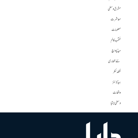
مشرق وسطی
معاشرت
معلومات
منتخب کالم
میڈیا واچ
نئے لکھاری
نقطہ نظر
ہیڈلائنز
واقعات
وسطی ایشیا