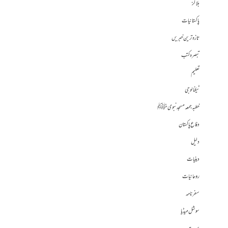
بلاگز
پاکستانیات
تازہ ترین خبریں
تبصرہ کتب
تعلیم
ٹیکنالوجی
خطبہ جمعہ مسجد نبوی ﷺ
دفاع پاکستان
دلیل
دینیات
روحانیات
سفرنامہ
سوشل میڈیا