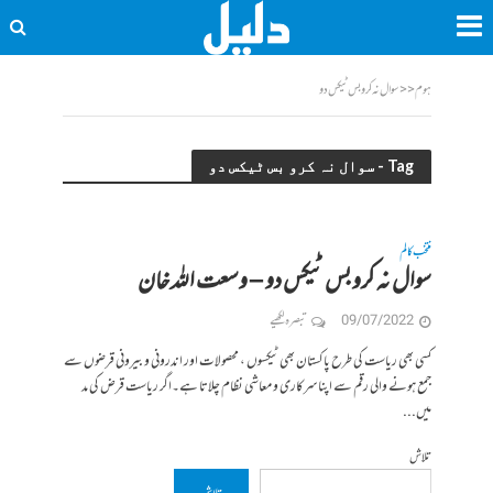
ہوم
<<
سوال نہ کرو بس ٹیکس دو
Tag - سوال نہ کرو بس ٹیکس دو
منتخب کالم
سوال نہ کرو بس ٹیکس دو – وسعت اللہ خان
09/07/2022
تبصرہ لکھیے
کسی بھی ریاست کی طرح پاکستان بھی ٹیکسوں ، محصولات اور اندرونی و بیرونی قرضوں سے
جمع ہونے والی رقم سے اپنا سرکاری و معاشی نظام چلاتا ہے۔اگر ریاست قرض کی مد
میں...
تلاش