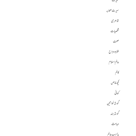
سیرت
سیرت صحابہ
شاعری
شخصیات
صحت
طنز و مزاح
عالم اسلام
کالم
کچھ خاص
کہانی
گوشہ خواتین
گوشہ ہند
مباحث
مذاہب عالم