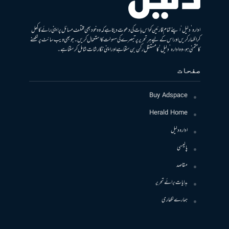
ادارہ ’دلیل‘ اپنے تمام قارئین کو اس بات کی دعوت دیتا ہے کہ وہ خود بھی مختلف مسائل پر اپنی رائے کا کھل
کر اظہار کریں اور اس کے لیے ہر تحریر پر تبصرے کی سہولت کا استعمال کریں۔ جو بھی ویب سائٹ پر لکھنے
کا متمنی ہو، وہ ادارہ ’دلیل‘ کا مستقل رکن بن سکتا ہے اور اپنی نگارشات شامل کرسکتا ہے۔
صفحات
Buy Adspace
Herald Home
ادارہ دلیل
پالیسی
مقاصد
ہدایات برائے تحریر
ہمارے لکھاری