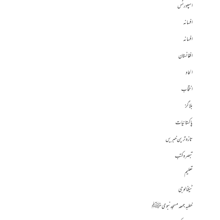
اسپورٹس
افسانہ
افسانہ
افغانستان
الحاد
انتخاب
بلاگز
پاکستانیات
تازہ ترین خبریں
تبصرہ کتب
تعلیم
ٹیکنالوجی
خطبہ جمعہ مسجد نبوی ﷺ