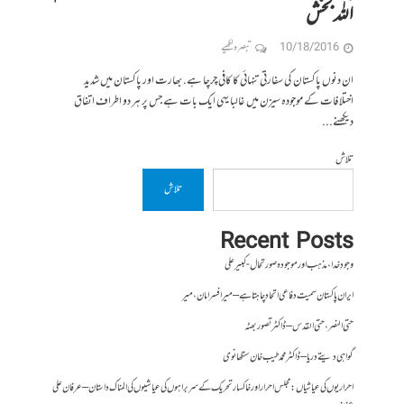
اللہ بخش
10/18/2016
تبصرہ لکھیے
ان دنوں پاکستان کی سفارتی تنہائی کا کافی چرچا ہے. بھارت اور پاکستان میں شدید
اختلافات کے موجودہ سیزن میں غالبا یہی ایک بات ہے جس پر ہر دو اطراف اتفاق
دیکھنے...
تلاش
تلاش
Recent Posts
وجودِ خدا، مذہب اور موجودہ صورتحال- کبیر علی
ایران پاکستان سمیت دفاعی اتحاد چاہتا ہے – میر افسر امان،میر
حتی النصر ، حتی القدس – ڈاکٹر تصور بھٹہ
گواہی دیتے دریا – ڈاکٹر محمد طیب خان سنگھانوی
احراریوں کی عیاشیاں : مجلس احرار اور خاکسار تحریک کے سربراہوں کی عیاشیوں کی المناک داستان – عرفان علی