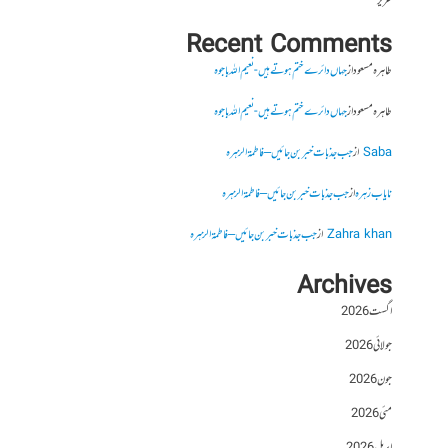
عزیز
Recent Comments
طاہرہ مسعود
از
جہاں دائرے ختم ہوتے ہیں- نعیم اللہ باجوہ
طاہرہ مسعود
از
جہاں دائرے ختم ہوتے ہیں- نعیم اللہ باجوہ
Saba
از
جب جذبات خبر بن جائیں – فاطمۃالزہرہ
نایاب زہرہ
از
جب جذبات خبر بن جائیں – فاطمۃالزہرہ
Zahra khan
از
جب جذبات خبر بن جائیں – فاطمۃالزہرہ
Archives
اگست 2026
جولائی 2026
جون 2026
مئی 2026