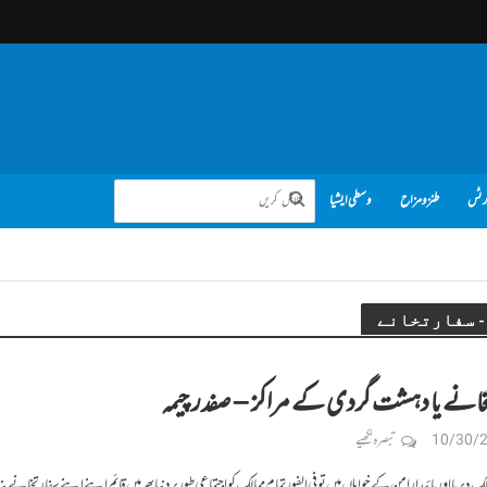
رٹس
طنز و مزاح
وسطی ایشیا
انے یا دہشت گردی کے مراکز – صفدر چیمہ
10/30/
تبصرہ لکھیے
لک دیرپا اور پائیدار امن کے خواہاں ہیں تو فی الفور تمام ممالک کو اجتماعی طور پر دنیا بھر میں قائم اپنے اپنے سفارتخانے ب