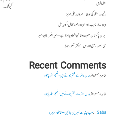
سنگھانوی
کیونکہ...
رنجیت سنگھ کی فوج – عرفان علی عزیز
وجودِ خدا، مذہب اور موجودہ صورتحال- کبیر علی
ایران پاکستان سمیت دفاعی اتحاد چاہتا ہے – میر افسر امان،میر
حتی النصر ، حتی القدس – ڈاکٹر تصور بھٹہ
Recent Comments
طاہرہ مسعود
از
جہاں دائرے ختم ہوتے ہیں- نعیم اللہ باجوہ
طاہرہ مسعود
از
جہاں دائرے ختم ہوتے ہیں- نعیم اللہ باجوہ
Saba
از
جب جذبات خبر بن جائیں – فاطمۃالزہرہ