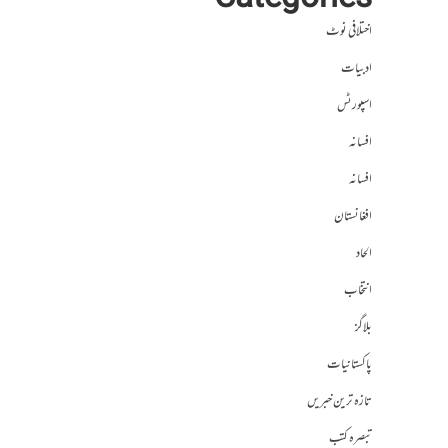
Categories
اختلافی نوٹ
ادبیات
اسپورٹس
افسانہ
افسانہ
افغانستان
الحاد
انتخاب
بلاگز
پاکستانیات
تازہ ترین خبریں
تبصرہ کتب