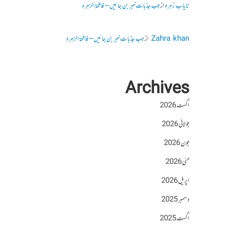
نایاب زہرہ
از
جب جذبات خبر بن جائیں – فاطمۃالزہرہ
Zahra khan
از
جب جذبات خبر بن جائیں – فاطمۃالزہرہ
Archives
اگست 2026
جولائی 2026
جون 2026
مئی 2026
اپریل 2026
دسمبر 2025
اگست 2025