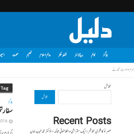
بلاگز
کالم
ہیڈلائنز
نقطہ نظر
عالم اسلام
تعلیم
صحت
اسپو
ہوم
<<
سفارتخانے
تلاش
Tag - سفارتخانے
تلاش
بلاگز
سفارتخ
Recent Posts
2016
عصرِ نو کا فکری تلاطم: ایک سقراطی و افلاطونی محاکمہ – ڈاکٹر محمد طیب خان
اگر تمام مما