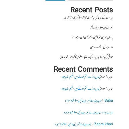
Recent Posts
ریاست کے وسائل پر ملکیت کا حق – ڈاکٹر محمد مشتاق احمد
سو سال بعد – کامران رفیع
پاسبانِ حرمین شریفین – محمد محسن خان راجپوت
دوسرا رخ – آصف امین
منافق کی چار نشانیاں اور ایک سچے مسلمان کا کردار – محمد عدنان
Recent Comments
طاہرہ مسعود
از
جہاں دائرے ختم ہوتے ہیں- نعیم اللہ باجوہ
طاہرہ مسعود
از
جہاں دائرے ختم ہوتے ہیں- نعیم اللہ باجوہ
Saba
از
جب جذبات خبر بن جائیں – فاطمۃالزہرہ
نایاب زہرہ
از
جب جذبات خبر بن جائیں – فاطمۃالزہرہ
Zahra khan
از
جب جذبات خبر بن جائیں – فاطمۃالزہرہ