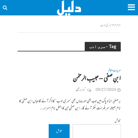
ہوم
<<
سری ادب
Tag - سری ادب
ادبیات
کالم
•
ابنِ صفی – حبیب الرحمٰن
09/27/2024
تبصرہ لکھیے
برِ صغیر انڈ و پاک میں جب بھی اور جہاں بھی “سری ادب” کا ذکر آئے گا وہاں ابنِ صفی کا
نام ہمیشہ سرِ فہرست نظر آئے گا۔ ابنِ صفی جن کا اصل نام اسرار...
تلاش
تلاش