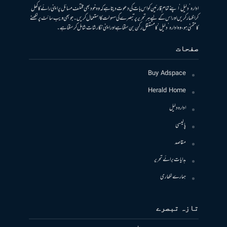
ادارہ ’دلیل‘ اپنے تمام قارئین کو اس بات کی دعوت دیتا ہے کہ وہ خود بھی مختلف مسائل پر اپنی رائے کا کھل
کر اظہار کریں اور اس کے لیے ہر تحریر پر تبصرے کی سہولت کا استعمال کریں۔ جو بھی ویب سائٹ پر لکھنے
کا متمنی ہو، وہ ادارہ ’دلیل‘ کا مستقل رکن بن سکتا ہے اور اپنی نگارشات شامل کرسکتا ہے۔
صفحات
Buy Adspace
Herald Home
ادارہ دلیل
پالیسی
مقاصد
ہدایات برائے تحریر
ہمارے لکھاری
تازہ تبصرے