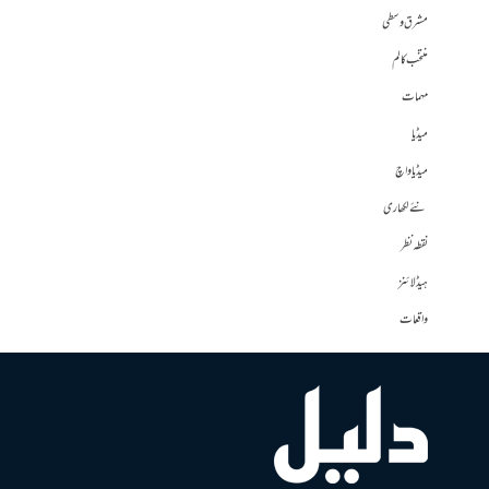
مشرق وسطی
منتخب کالم
مہمات
میڈیا
میڈیا واچ
نئے لکھاری
نقطہ نظر
ہیڈلائنز
واقعات