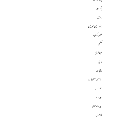
پاکستان
تاریخ
تازہ ترین خبریں
تبصرہ کتب
تعلیم
ٹیکنالوجی
دلیل
دینیات
سائنسی معلومات
سفرنامہ
سیرت
سیرت صحابہ
شاعری