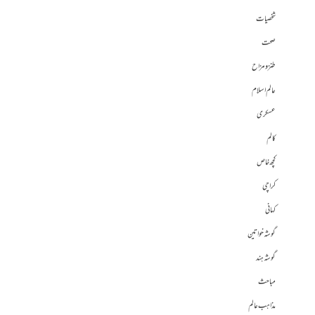
شخصیات
صحت
طنز و مزاح
عالم اسلام
عسکری
کالم
کچھ خاص
کراچی
کہانی
گوشہ خواتین
گوشہ ہند
مباحث
مذاہب عالم