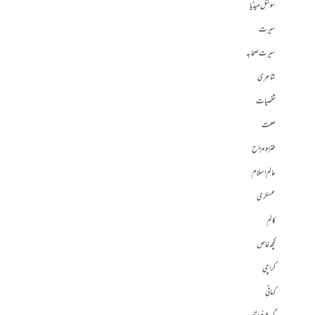
سوشل میڈیا
سیرت
سیرت صحابہ
شاعری
شخصیات
صحت
طنز و مزاح
عالم اسلام
عسکری
کالم
کچھ خاص
کراچی
کہانی