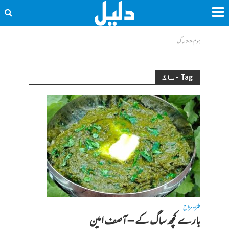
ہوم
<<
ساگ
Tag - ساگ
طنز و مزاح
بارے کچھ ساگ کے – آصف امین