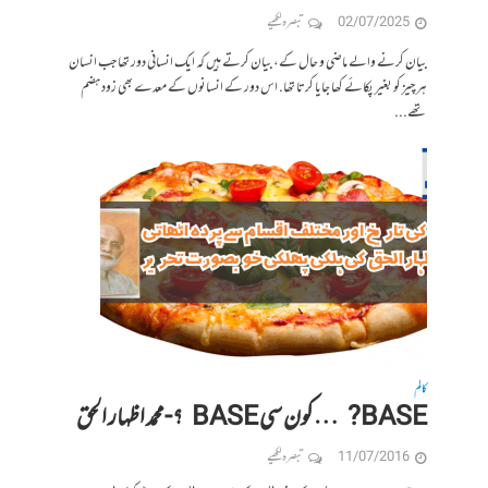
02/07/2025
تبصرہ لکھیے
بیان کرنے والے ماضی و حال کے، بیان کرتے ہیں کہ ایک انسانی دور تھا جب انسان
ہر چیز کو بغیر پکائے کھا جایا کرتا تھا. اس دور کے انسانوں کے معدے بھی زود ہضم
تھے...
کالم
BASE? …کون سی BASE ؟-محمد اظہار الحق
11/07/2016
تبصرہ لکھیے