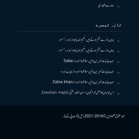
ہمارے لکھاری
تازہ تبصرے
جہاں دائرے ختم ہوتے ہیں- نعیم اللہ باجوہ
از
طاہرہ مسعود
جہاں دائرے ختم ہوتے ہیں- نعیم اللہ باجوہ
از
طاہرہ مسعود
جب جذبات خبر بن جائیں – فاطمۃالزہرہ
از
Saba
جب جذبات خبر بن جائیں – فاطمۃالزہرہ
از
نایاب زہرہ
جب جذبات خبر بن جائیں – فاطمۃالزہرہ
از
Zahra khan
اس خاندان کا اصل مجرم کون! – عبدالغفار بگٹی
از
Zeeshan majid
جملہ حقوق محفوظ ہیں © 2016-2021 دلیل (ڈاٹ پی کے)۔