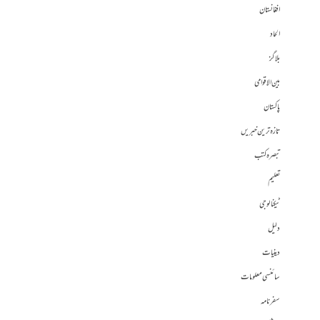
افغانستان
الحاد
بلاگز
بین الاقوامی
پاکستان
تازہ ترین خبریں
تبصرہ کتب
تعلیم
ٹیکنالوجی
دلیل
دینیات
سائنسی معلومات
سفرنامہ