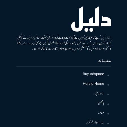
ادارہ ’دلیل‘ اپنے تمام قارئین کو اس بات کی دعوت دیتا ہے کہ وہ خود بھی مختلف مسائل پر اپنی رائے کا کھل
کر اظہار کریں اور اس کے لیے ہر تحریر پر تبصرے کی سہولت کا استعمال کریں۔ جو بھی ویب سائٹ پر لکھنے
کا متمنی ہو، وہ ادارہ ’دلیل‘ کا مستقل رکن بن سکتا ہے اور اپنی نگارشات شامل کرسکتا ہے۔
صفحات
Buy Adspace
Herald Home
ادارہ دلیل
پالیسی
مقاصد
ہدایات برائے تحریر