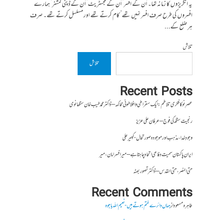
یہ انگریزوں کا زمانہ تھا۔ اُن کے افسر‘ اُن کے مجسٹریٹ‘ اُن کے ڈپٹی کمشنر‘ ہمارے
افسروں کی طرح صرف افسر نہیں تھے‘ کام کرتے تھے اور مسلسل کرتے تھے۔ صرف
ہر ضلع کے...
تلاش
تلاش
Recent Posts
عصرِ نو کا فکری تلاطم: ایک سقراطی و افلاطونی محاکمہ – ڈاکٹر محمد طیب خان سنگھانوی
رنجیت سنگھ کی فوج – عرفان علی عزیز
وجودِ خدا، مذہب اور موجودہ صورتحال- کبیر علی
ایران پاکستان سمیت دفاعی اتحاد چاہتا ہے – میر افسر امان،میر
حتی النصر ، حتی القدس – ڈاکٹر تصور بھٹہ
Recent Comments
طاہرہ مسعود
از
جہاں دائرے ختم ہوتے ہیں- نعیم اللہ باجوہ