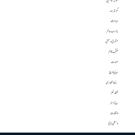
گوشہ خواتین
گوشہ ہند
مباحث
مذاہب عالم
مشرق وسطی
منتخب کالم
مہمات
میڈیا واچ
نئے لکھاری
نقطہ نظر
ہیڈلائنز
واقعات
وسطی ایشیا