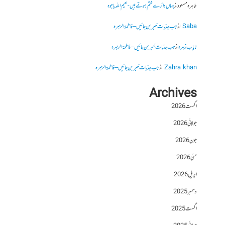
طاہرہ مسعود
از
جہاں دائرے ختم ہوتے ہیں- نعیم اللہ باجوہ
Saba
از
جب جذبات خبر بن جائیں – فاطمۃالزہرہ
نایاب زہرہ
از
جب جذبات خبر بن جائیں – فاطمۃالزہرہ
Zahra khan
از
جب جذبات خبر بن جائیں – فاطمۃالزہرہ
Archives
اگست 2026
جولائی 2026
جون 2026
مئی 2026
اپریل 2026
دسمبر 2025
اگست 2025