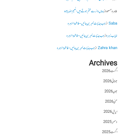
طاہرہ مسعود
از
جہاں دائرے ختم ہوتے ہیں- نعیم اللہ باجوہ
Saba
از
جب جذبات خبر بن جائیں – فاطمۃالزہرہ
نایاب زہرہ
از
جب جذبات خبر بن جائیں – فاطمۃالزہرہ
Zahra khan
از
جب جذبات خبر بن جائیں – فاطمۃالزہرہ
Archives
اگست 2026
جولائی 2026
جون 2026
مئی 2026
اپریل 2026
دسمبر 2025
اگست 2025