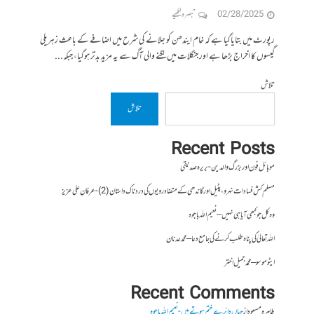
02/28/2025
تبصرہ لکھیے
رپورٹ میں بتایاگیا ہے کہ خام ایندھن کو جلانے کی شرح میں اضافے کے باعث زہریلی
گیسوں کا اخراج بڑھا ہے اور جنگلات میں لگنے والی آگ سے یہ مزید بدتر ہوگیا، جبکہ...
تلاش
تلاش
Recent Posts
موبائل فون اور بزرگ والدین- بریرہ صدیقی
مسلم کش فسادات نہرو، پٹیل اور گاندھی کے متضاد رویوں کی درد ناک داستان (2)- عرفان علی عزیز
وہ کل جو کبھی آیا ہی نہیں – نعیم اللہ باجوہ
اللہ تعالیٰ کی پناہ طلب کرنے کی جامع دعا – محمد عدنان
ایٹوموسو – محمد جمیل اختر
Recent Comments
طاہرہ مسعود
از
جہاں دائرے ختم ہوتے ہیں- نعیم اللہ باجوہ