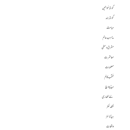
گوشہ خواتین
گوشہ ہند
مباحث
مذاہب عالم
مشرق وسطی
معاشرت
معلومات
منتخب کالم
میڈیا واچ
نئے لکھاری
نقطہ نظر
ہیڈلائنز
واقعات