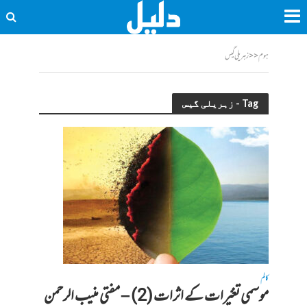
ہوم
<<
زہریلی گیس
Tag - زہریلی گیس
کالم
موسمی تغیّرات کے اثرات (2) – مفتی منیب الرحمن