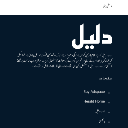
وسطی ایشیا
ادارہ ’دلیل‘ اپنے تمام قارئین کو اس بات کی دعوت دیتا ہے کہ وہ خود بھی مختلف مسائل پر اپنی رائے کا کھل
کر اظہار کریں اور اس کے لیے ہر تحریر پر تبصرے کی سہولت کا استعمال کریں۔ جو بھی ویب سائٹ پر لکھنے
کا متمنی ہو، وہ ادارہ ’دلیل‘ کا مستقل رکن بن سکتا ہے اور اپنی نگارشات شامل کرسکتا ہے۔
صفحات
Buy Adspace
Herald Home
ادارہ دلیل
پالیسی