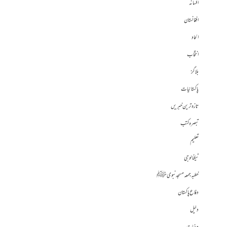
افسانہ
افغانستان
الحاد
انتخاب
بلاگز
پاکستانیات
تازہ ترین خبریں
تبصرہ کتب
تعلیم
ٹیکنالوجی
خطبہ جمعہ مسجد نبوی ﷺ
دفاع پاکستان
دلیل