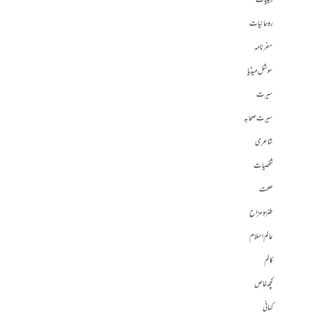
دینیات
روحانیات
سفرنامہ
سوشل میڈیا
سیرت
سیرت صحابہ
شاعری
شخصیات
صحت
طنز و مزاح
عالم اسلام
کالم
کچھ خاص
کہانی