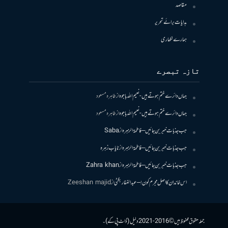
مقاصد
ہدایات برائے تحریر
ہمارے لکھاری
تازہ تبصرے
جہاں دائرے ختم ہوتے ہیں- نعیم اللہ باجوہ
از
طاہرہ مسعود
جہاں دائرے ختم ہوتے ہیں- نعیم اللہ باجوہ
از
طاہرہ مسعود
جب جذبات خبر بن جائیں – فاطمۃالزہرہ
از
Saba
جب جذبات خبر بن جائیں – فاطمۃالزہرہ
از
نایاب زہرہ
جب جذبات خبر بن جائیں – فاطمۃالزہرہ
از
Zahra khan
اس خاندان کا اصل مجرم کون! – عبدالغفار بگٹی
از
Zeeshan majid
جملہ حقوق محفوظ ہیں © 2016-2021 دلیل (ڈاٹ پی کے)۔