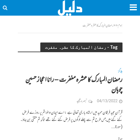
ہوم
<<
رمضان المبارک کا عشرہ مغفرت
Tag - رمضان المبارک کا عشرہ مغفرت
بلاگز
رمضان المبارک کا عشرہ مغفرت – رانا اعجاز حسین
چوہان
04/13/2022
تبصرہ لکھیے
قرآن مجید فرقان حمید میں ارشاد باری تعالیٰ ہے : اے ایمان والو! تم پر روزے فرض
کئے گئے ہیں جس طرح تم سے پہلے لوگوں پر فرض کئے گئے تھے تاکہ تم متقی بن جاؤ۔
(سورۃ...