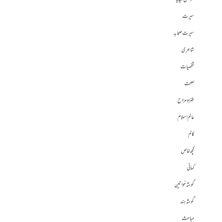
سیرت
سیرت صحابہ
شاعری
شخصیات
صحت
طنز و مزاح
عالم اسلام
کالم
کچھ خاص
کہانی
گوشہ خواتین
گوشہ ہند
مباحث