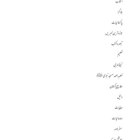
انتخاب
بلاگز
پاکستانیات
تازہ ترین خبریں
تبصرہ کتب
تعلیم
ٹیکنالوجی
خطبہ جمعہ مسجد نبوی ﷺ
دفاع پاکستان
دلیل
دینیات
روحانیات
سفرنامہ
سوشل میڈیا