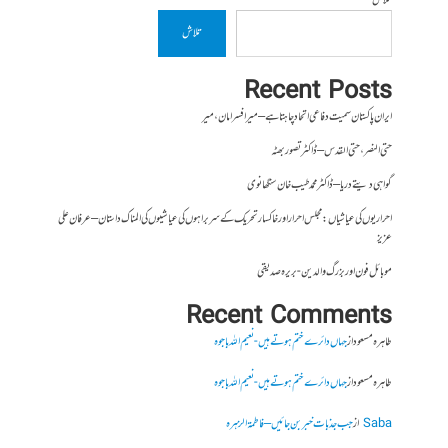
تلاش
تلاش
Recent Posts
ایران پاکستان سمیت دفاعی اتحاد چاہتا ہے – میر افسر امان،میر
حتی النصر ، حتی القدس – ڈاکٹر تصور بھٹہ
گواہی دیتے دریا – ڈاکٹر محمد طیب خان سنگھانوی
احراریوں کی عیاشیاں : مجلس احرار اور خاکسار تحریک کے سربراہوں کی عیاشیوں کی المناک داستان – عرفان علی
عزیز
موبائل فون اور بزرگ والدین- بریرہ صدیقی
Recent Comments
طاہرہ مسعود
از
جہاں دائرے ختم ہوتے ہیں- نعیم اللہ باجوہ
طاہرہ مسعود
از
جہاں دائرے ختم ہوتے ہیں- نعیم اللہ باجوہ
Saba
از
جب جذبات خبر بن جائیں – فاطمۃالزہرہ