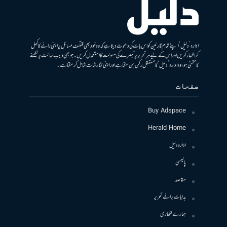
ادارہ ’دلیل‘ اپنے تمام قارئین کو اس بات کی دعوت دیتا ہے کہ وہ خود بھی مختلف مسائل پر اپنی رائے کا کھل
کر اظہار کریں اور اس کے لیے ہر تحریر پر تبصرے کی سہولت کا استعمال کریں۔ جو بھی ویب سائٹ پر لکھنے
کا متمنی ہو، وہ ادارہ ’دلیل‘ کا مستقل رکن بن سکتا ہے اور اپنی نگارشات شامل کرسکتا ہے۔
صفحات
Buy Adspace
Herald Home
ادارہ دلیل
پالیسی
مقاصد
ہدایات برائے تحریر
ہمارے لکھاری