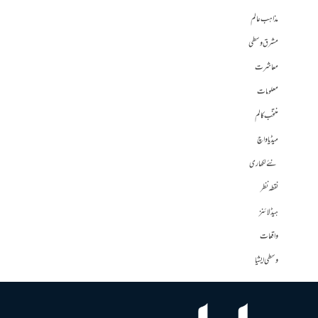
مذاہب عالم
مشرق وسطی
معاشرت
معلومات
منتخب کالم
میڈیا واچ
نئے لکھاری
نقطہ نظر
ہیڈلائنز
واقعات
وسطی ایشیا