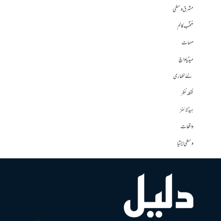
مشرق وسطی
منتخب کالم
مہمات
میڈیا واچ
نئے لکھاری
نقطہ نظر
ہیڈلائنز
واقعات
وسطی ایشیا