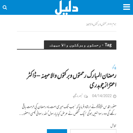
ہوم
<<
رحمتوں وبرکتوں والا مہینہ
Tag - رحمتوں وبرکتوں والا مہینہ
بلاگز
رمضان المبارک رحمتوں وبرکتوں والا مہینہ – ڈاکٹر
اعتزاز چوہدری
04/14/2022
تبصرہ لکھیے
حضور اقدس ﷺنے ارشاد فرمایا کہ ” جب تک میری امت ماہ رمضان کی حرمت باقی
رکھے گی وہ رسوا نہیں ہوگی “ایک شخص نے عرض کیا یارسول ؐ اللہ رسوائی کیسی ؟حضور...
تلاش