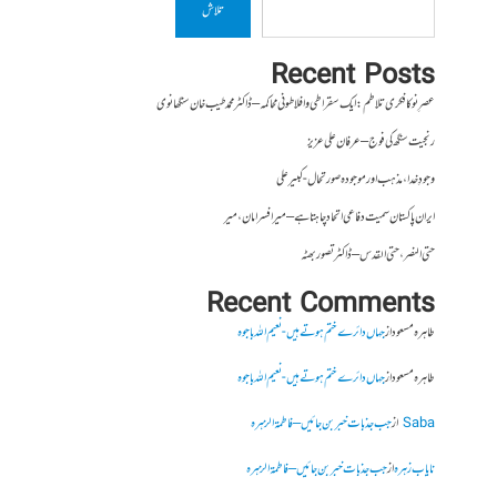
تلاش
Recent Posts
عصرِ نو کا فکری تلاطم: ایک سقراطی و افلاطونی محاکمہ – ڈاکٹر محمد طیب خان سنگھانوی
رنجیت سنگھ کی فوج – عرفان علی عزیز
وجودِ خدا، مذہب اور موجودہ صورتحال- کبیر علی
ایران پاکستان سمیت دفاعی اتحاد چاہتا ہے – میر افسر امان،میر
حتی النصر ، حتی القدس – ڈاکٹر تصور بھٹہ
Recent Comments
طاہرہ مسعود
از
جہاں دائرے ختم ہوتے ہیں- نعیم اللہ باجوہ
طاہرہ مسعود
از
جہاں دائرے ختم ہوتے ہیں- نعیم اللہ باجوہ
Saba
از
جب جذبات خبر بن جائیں – فاطمۃالزہرہ
نایاب زہرہ
از
جب جذبات خبر بن جائیں – فاطمۃالزہرہ