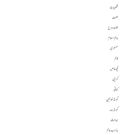
شخصیات
صحت
طنز و مزاح
عالم اسلام
عسکری
کالم
کچھ خاص
کراچی
کہانی
گوشہ خواتین
گوشہ ہند
مباحث
مذاہب عالم