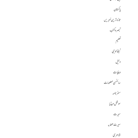
پاکستان
تازہ ترین خبریں
تبصرہ کتب
تعلیم
ٹیکنالوجی
دلیل
دینیات
سائنسی معلومات
سفرنامہ
سوشل میڈیا
سیرت
سیرت صحابہ
شاعری