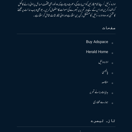
ادارہ ’دلیل‘ اپنے تمام قارئین کو اس بات کی دعوت دیتا ہے کہ وہ خود بھی مختلف مسائل پر اپنی رائے کا کھل
کر اظہار کریں اور اس کے لیے ہر تحریر پر تبصرے کی سہولت کا استعمال کریں۔ جو بھی ویب سائٹ پر لکھنے
کا متمنی ہو، وہ ادارہ ’دلیل‘ کا مستقل رکن بن سکتا ہے اور اپنی نگارشات شامل کرسکتا ہے۔
صفحات
Buy Adspace
Herald Home
ادارہ دلیل
پالیسی
مقاصد
ہدایات برائے تحریر
ہمارے لکھاری
تازہ تبصرے