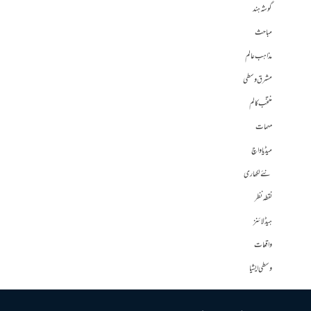
گوشہ ہند
مباحث
مذاہب عالم
مشرق وسطی
منتخب کالم
مہمات
میڈیا واچ
نئے لکھاری
نقطہ نظر
ہیڈلائنز
واقعات
وسطی ایشیا