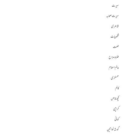
سیرت
سیرت صحابہ
شاعری
شخصیات
صحت
طنز و مزاح
عالم اسلام
عسکری
کالم
کچھ خاص
کراچی
کہانی
گوشہ خواتین