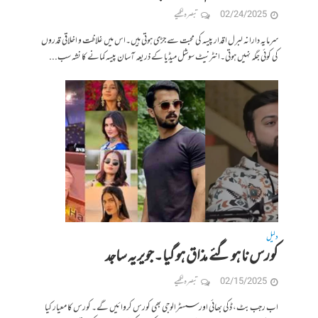
02/24/2025
تبصرہ لکھیے
سرمایہ دارانہ لبرل اقدار پیسہ کی محبت سے جڑی ہوتی ہیں۔اس میں غلاظت و اخلاقی قدروں
کی کوئی جگہ نہیں ہوتی۔انٹرنیٹ سوشل میڈیا کے ذریعہ آسان پیسہ کمانے کا نشہ سب...
دلیل
کورس نا ہو گئے مذاق ہو گیا۔جویریہ ساجد
02/15/2025
تبصرہ لکھیے
اب رجب بٹ، ڈکی بھائی اور سسٹرالوجی بھی کورس کروائیں گے۔ کورس کا معیار کیا