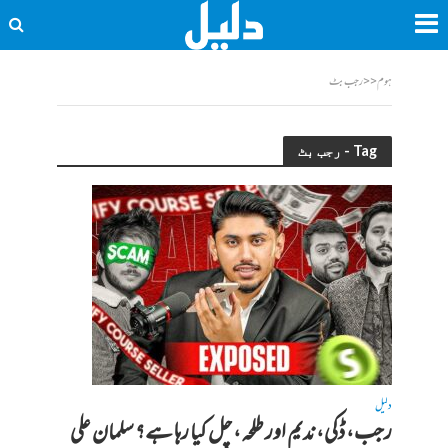
ہوم
<<
رجب بٹ
Tag - رجب بٹ
دلیل
رجب، ڈکی، ندیم اور طلحہ، چل کیا رہا ہے؟ سلمان علی