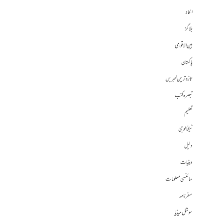
الحاد
بلاگز
بین الاقوامی
پاکستان
تازہ ترین خبریں
تبصرہ کتب
تعلیم
ٹیکنالوجی
دلیل
دینیات
سائنسی معلومات
سفرنامہ
سوشل میڈیا