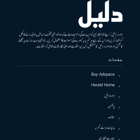
ادارہ ’دلیل‘ اپنے تمام قارئین کو اس بات کی دعوت دیتا ہے کہ وہ خود بھی مختلف مسائل پر اپنی رائے کا کھل
کر اظہار کریں اور اس کے لیے ہر تحریر پر تبصرے کی سہولت کا استعمال کریں۔ جو بھی ویب سائٹ پر لکھنے
کا متمنی ہو، وہ ادارہ ’دلیل‘ کا مستقل رکن بن سکتا ہے اور اپنی نگارشات شامل کرسکتا ہے۔
صفحات
Buy Adspace
Herald Home
ادارہ دلیل
پالیسی
مقاصد
ہدایات برائے تحریر
ہمارے لکھاری