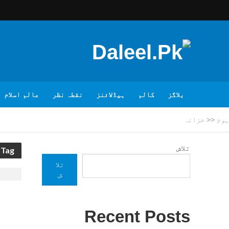
بلاگز
کالم
ہیڈلائنز
نقطہ نظر
عالم اسلام
ہوم
<<
خزانہ
تلاش
Tag - خزانہ
تلا
ش
Recent Posts