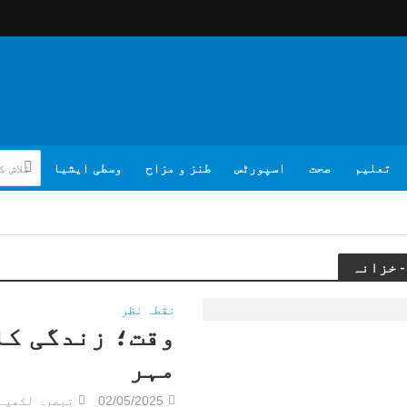
تعلیم
صحت
اسپورٹس
طنز و مزاح
وسطی ایشیا
نقطہ نظر
وقت؛ زندگی کا
مہر
02/05/2025
تبصرہ لکھیے