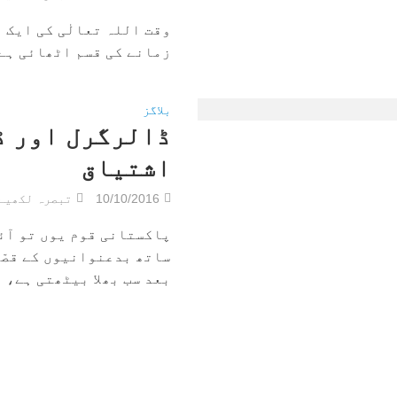
وقت اللہ تعالٰی کی ایک عظی
زمانے کی قسم اٹھائی ہے ک
بلاگز
ڈالرگرل اور ڈا
اشتیاق
10/10/2016
تبصرہ لکھیے
پاکستانی قوم یوں تو آئ
ساتھ بدعنوانیوں کے قصّے
بعد سب بھلا بیٹھتی ہے، اب