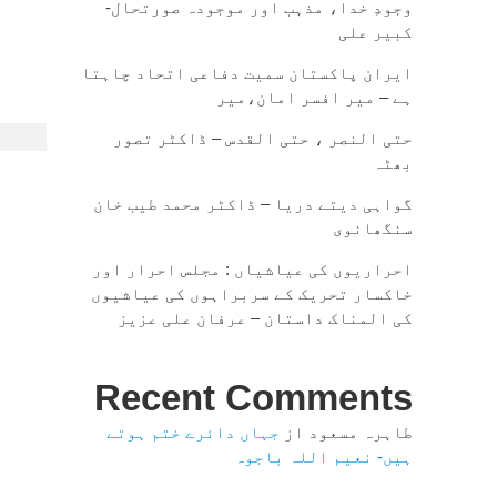
وجودِ خدا، مذہب اور موجودہ صورتحال-
کبیر علی
ایران پاکستان سمیت دفاعی اتحاد چاہتا
ہے – میر افسر امان،میر
حتی النصر ، حتی القدس – ڈاکٹر تصور
بھٹہ
گواہی دیتے دریا – ڈاکٹر محمد طیب خان
سنگھانوی
احراریوں کی عیاشیاں : مجلس احرار اور
خاکسار تحریک کے سربراہوں کی عیاشیوں
کی المناک داستان – عرفان علی عزیز
Recent Comments
طاہرہ مسعود
از
جہاں دائرے ختم ہوتے
ہیں- نعیم اللہ باجوہ