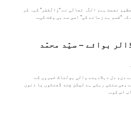
م نعمت ہے، اللّٰہ تعالٰی نے “وَالْعَصْر” کہہ کر
ہ “قسم ہے زمانے کی” اسی سے ہی وقت کی...
لر بوائے – سیّد محمّد
ے دن، دل دہلادینے والی ہولناک خبروں کے
 بھی سنتی رہتی ہے لیکن چند گھنٹوں یا دنوں
 اس کو...