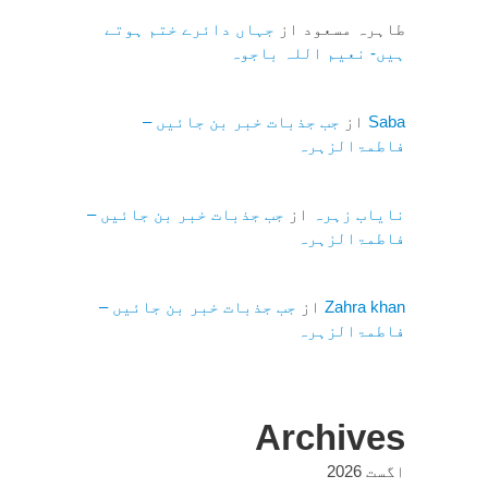
طاہرہ مسعود
از
جہاں دائرے ختم ہوتے
ہیں- نعیم اللہ باجوہ
Saba
از
جب جذبات خبر بن جائیں –
فاطمۃالزہرہ
نایاب زہرہ
از
جب جذبات خبر بن جائیں –
فاطمۃالزہرہ
Zahra khan
از
جب جذبات خبر بن جائیں –
فاطمۃالزہرہ
Archives
اگست 2026